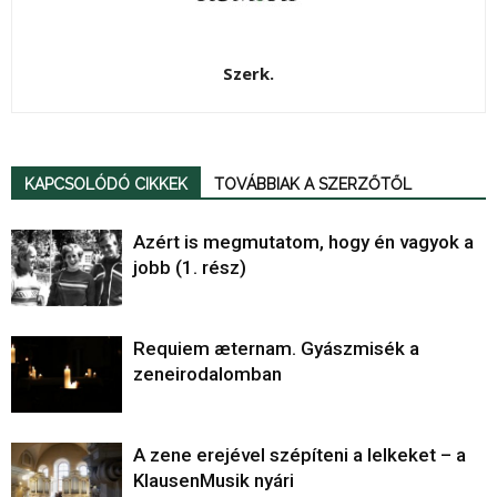
Szerk.
KAPCSOLÓDÓ CIKKEK
TOVÁBBIAK A SZERZŐTŐL
Azért is megmutatom, hogy én vagyok a
jobb (1. rész)
Requiem æternam. Gyászmisék a
zeneirodalomban
A zene erejével szépíteni a lelkeket – a
KlausenMusik nyári