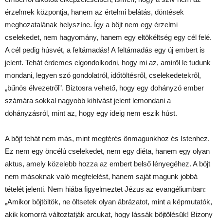
érzelmek központja, hanem az értelmi belátás, döntések
meghozatalának helyszíne. Így a böjt nem egy érzelmi
cselekedet, nem hagyomány, hanem egy eltökéltség egy cél felé.
A cél pedig húsvét, a feltámadás! A feltámadás egy új embert is
jelent. Tehát érdemes elgondolkodni, hogy mi az, amiről le tudunk
mondani, legyen szó gondolatról, időtöltésről, cselekedetekről,
„bűnös élvezetről”. Biztosra vehető, hogy egy dohányzó ember
számára sokkal nagyobb kihívást jelent lemondani a
dohányzásról, mint az, hogy egy ideig nem eszik húst.
A böjt tehát nem más, mint megtérés önmagunkhoz és Istenhez.
Ez nem egy öncélú cselekedet, nem egy diéta, hanem egy olyan
aktus, amely közelebb hozza az embert belső lényegéhez. A böjt
nem másoknak való megfelelést, hanem saját magunk jobbá
tételét jelenti. Nem hiába figyelmeztet Jézus az evangéliumban:
„Amikor böjtöltök, ne öltsetek olyan ábrázatot, mint a képmutatók,
akik komorrá változtatják arcukat, hogy lássák böjtölésük! Bizony