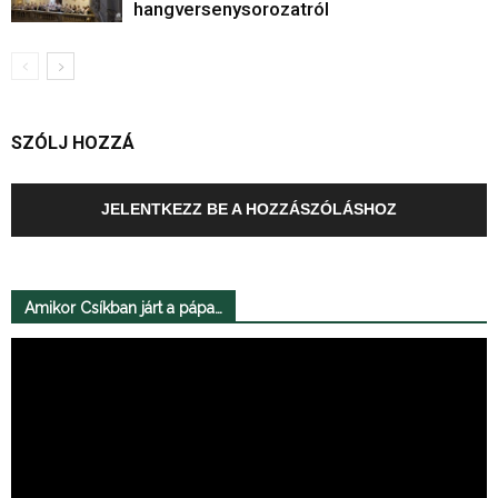
hangversenysorozatról
SZÓLJ HOZZÁ
JELENTKEZZ BE A HOZZÁSZÓLÁSHOZ
Amikor Csíkban járt a pápa…
Videólejátszó