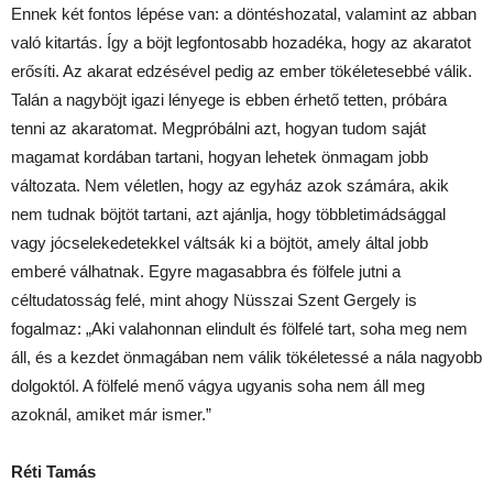
Ennek két fontos lépése van: a döntéshozatal, valamint az abban
való kitartás. Így a böjt legfontosabb hozadéka, hogy az akaratot
erősíti. Az akarat edzésével pedig az ember tökéletesebbé válik.
Talán a nagyböjt igazi lényege is ebben érhető tetten, próbára
tenni az akaratomat. Megpróbálni azt, hogyan tudom saját
magamat kordában tartani, hogyan lehetek önmagam jobb
változata. Nem véletlen, hogy az egyház azok számára, akik
nem tudnak böjtöt tartani, azt ajánlja, hogy többletimádsággal
vagy jócselekedetekkel váltsák ki a böjtöt, amely által jobb
emberé válhatnak. Egyre magasabbra és fölfele jutni a
céltudatosság felé, mint ahogy Nüsszai Szent Gergely is
fogalmaz: „Aki valahonnan elindult és fölfelé tart, soha meg nem
áll, és a kezdet önmagában nem válik tökéletessé a nála nagyobb
dolgoktól. A fölfelé menő vágya ugyanis soha nem áll meg
azoknál, amiket már ismer.”
Réti Tamás