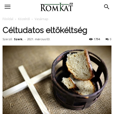
RomKat.ro
Főoldal
Közelről
Vasárnap
Céltudatos eltökéltség
Szerző:
Szerk.
-
2021. március 03.
1794
0