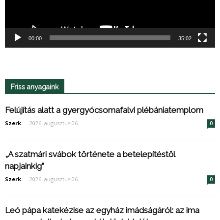
00:00
35:02
Friss anyagaink
Felújítás alatt a gyergyócsomafalvi plébániatemplom
Szerk.
-
2026. augusztus 06.
0
„A szatmári svábok története a betelepítéstől
napjainkig”
Szerk.
-
2026. augusztus 06.
0
Leó pápa katekézise az egyház imádságáról: az ima