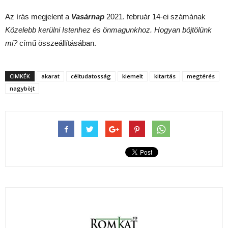
Az írás megjelent a
Vasárnap
2021. február 14-ei számának
Közelebb kerülni Istenhez és önmagunkhoz. Hogyan böjtölünk
mi?
című összeállításában.
CIMKÉK
akarat
céltudatosság
kiemelt
kitartás
megtérés
nagyböjt