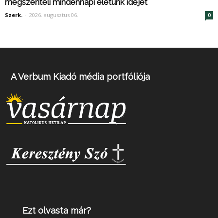
megszenteli mindennapi életünk idejét
Szerk.
-
2026. augusztus 06.
0
A Verbum Kiadó média portfóliója
Ezt olvasta már?