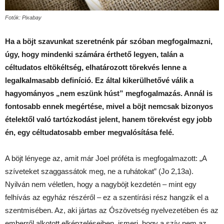
Fotók: Pixabay
Ha a böjt szavunkat szeretnénk pár szóban megfogalmazni,
úgy, hogy mindenki számára érthető legyen, talán a
céltudatos eltökéltség, elhatározott törekvés lenne a
legalkalmasabb definíció. Ez által kikerülhetővé válik a
hagyományos „nem eszünk húst” megfogalmazás. Annál is
fontosabb ennek megértése, mivel a böjt nemcsak bizonyos
ételektől való tartózkodást jelent, hanem törekvést egy jobb
én, egy céltudatosabb ember megvalósítása felé.
A böjt lényege az, amit már Joel próféta is megfogalmazott: „A
szíveteket szaggassátok meg, ne a ruhátokat” (Jo 2,13a).
Nyilván nem véletlen, hogy a nagyböjt kezdetén – mint egy
felhívás az egyház részéről – ez a szentírási rész hangzik el a
szentmisében. Az, aki jártas az Ószövetség nyelvezetében és az
emberről alkotott elképzeléseiben, ismeri, hogy a szív nem az