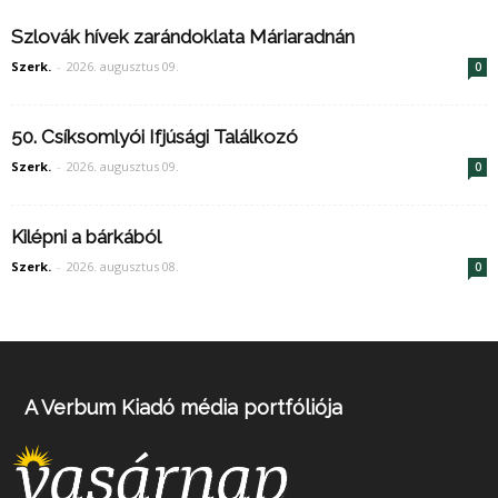
Szlovák hívek zarándoklata Máriaradnán
Szerk.
-
2026. augusztus 09.
0
50. Csíksomlyói Ifjúsági Találkozó
Szerk.
-
2026. augusztus 09.
0
Kilépni a bárkából
Szerk.
-
2026. augusztus 08.
0
A Verbum Kiadó média portfóliója