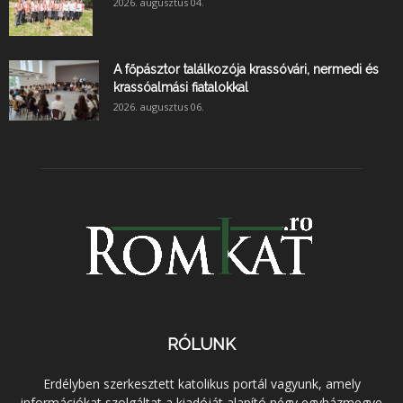
2026. augusztus 04.
A főpásztor találkozója krassóvári, nermedi és
krassóalmási fiatalokkal
2026. augusztus 06.
RÓLUNK
Erdélyben szerkesztett katolikus portál vagyunk, amely
információkat szolgáltat a kiadóját alapító négy egyházmegye