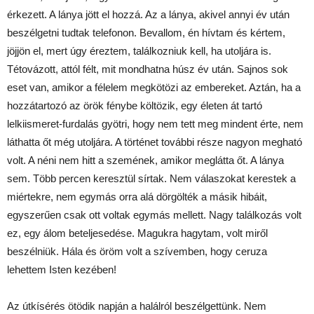
érkezett. A lánya jött el hozzá. Az a lánya, akivel annyi év után
beszélgetni tudtak telefonon. Bevallom, én hívtam és kértem,
jöjjön el, mert úgy éreztem, találkozniuk kell, ha utoljára is.
Tétovázott, attól félt, mit mondhatna húsz év után. Sajnos sok
eset van, amikor a félelem megkötözi az embereket. Aztán, ha a
hozzátartozó az örök fénybe költözik, egy életen át tartó
lelkiismeret-furdalás gyötri, hogy nem tett meg mindent érte, nem
láthatta őt még utoljára. A történet további része nagyon megható
volt. A néni nem hitt a szemének, amikor meglátta őt. A lánya
sem. Több percen keresztül sírtak. Nem válaszokat kerestek a
miértekre, nem egymás orra alá dörgölték a másik hibáit,
egyszerűen csak ott voltak egymás mellett. Nagy találkozás volt
ez, egy álom beteljesedése. Magukra hagytam, volt miről
beszélniük. Hála és öröm volt a szívemben, hogy ceruza
lehettem Isten kezében!
Az útkísérés ötödik napján a halálról beszélgettünk. Nem