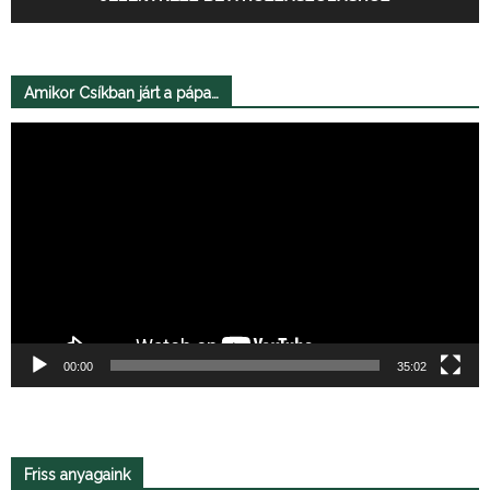
Amikor Csíkban járt a pápa…
Videólejátszó
00:00
35:02
Friss anyagaink