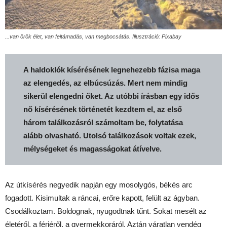
...van örök élet, van feltámadás, van megbocsátás. Illusztráció: Pixabay
A haldoklók kísérésének legnehezebb fázisa maga
az elengedés, az elbúcsúzás. Mert nem mindig
sikerül elengedni őket. Az utóbbi írásban egy idős
nő kísérésének történetét kezdtem el, az első
három találkozásról számoltam be, folytatása
alább olvasható. Utolsó találkozások voltak ezek,
mélységeket és magasságokat átívelve.
Az útkísérés negyedik napján egy mosolygós, békés arc
fogadott. Kisimultak a ráncai, erőre kapott, felült az ágyban.
Csodálkoztam. Boldognak, nyugodtnak tűnt. Sokat mesélt az
életéről, a férjéről, a gyermekkoráról. Aztán váratlan vendég