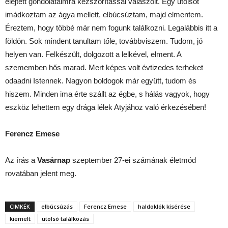
elejtett gondolataimra kézszorítással válaszolt. Egy utolsót
imádkoztam az ágya mellett, elbúcsúztam, majd elmentem.
Éreztem, hogy többé már nem fogunk találkozni. Legalábbis itt a
földön. Sok mindent tanultam tőle, továbbviszem. Tudom, jó
helyen van. Felkészült, dolgozott a lelkével, elment. A
szememben hős marad. Mert képes volt évtizedes terheket
odaadni Istennek. Nagyon boldogok már együtt, tudom és
hiszem. Minden ima érte szállt az égbe, s hálás vagyok, hogy
eszköz lehettem egy drága lélek Atyjához való érkezésében!
Ferencz Emese
Az írás a
Vasárnap
szeptember 27-ei számának életmód
rovatában jelent meg.
CIMKÉK
elbúcsúzás
Ferencz Emese
haldoklók kísérése
kiemelt
utolsó találkozás