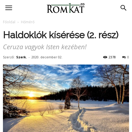
RomKat.ro
Főoldal
Hőmérő
Haldoklók kísérése (2. rész)
Ceruza vagyok Isten kezében!
Szerző:
Szerk.
-
2020. december 02.
2378
0