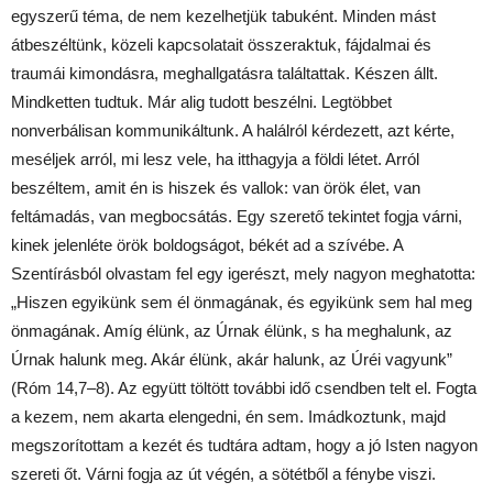
egyszerű téma, de nem kezelhetjük tabuként. Minden mást
átbeszéltünk, közeli kapcsolatait összeraktuk, fájdalmai és
traumái kimondásra, meghallgatásra találtattak. Készen állt.
Mindketten tudtuk. Már alig tudott beszélni. Legtöbbet
nonverbálisan kommunikáltunk. A halálról kérdezett, azt kérte,
meséljek arról, mi lesz vele, ha itthagyja a földi létet. Arról
beszéltem, amit én is hiszek és vallok: van örök élet, van
feltámadás, van megbocsátás. Egy szerető tekintet fogja várni,
kinek jelenléte örök boldogságot, békét ad a szívébe. A
Szentírásból olvastam fel egy igerészt, mely nagyon meghatotta:
„Hiszen egyikünk sem él önmagának, és egyikünk sem hal meg
önmagának. Amíg élünk, az Úrnak élünk, s ha meghalunk, az
Úrnak halunk meg. Akár élünk, akár halunk, az Úréi vagyunk”
(Róm 14,7–8). Az együtt töltött további idő csendben telt el. Fogta
a kezem, nem akarta elengedni, én sem. Imádkoztunk, majd
megszorítottam a kezét és tudtára adtam, hogy a jó Isten nagyon
szereti őt. Várni fogja az út végén, a sötétből a fénybe viszi.