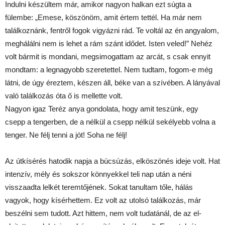
Indulni készültem már, amikor nagyon halkan ezt súgta a
fülembe: „Emese, köszönöm, amit értem tettél. Ha már nem
találkoznánk, fentről fogok vigyázni rád. Te voltál az én angyalom,
meghálálni nem is lehet a rám szánt idődet. Isten veled!” Nehéz
volt bármit is mondani, megsimogattam az arcát, s csak ennyit
mondtam: a legnagyobb szeretettel. Nem tudtam, fogom-e még
látni, de úgy éreztem, készen áll, béke van a szívében. A lányával
való találkozás óta ő is mellette volt.
Nagyon igaz Teréz anya gondolata, hogy amit teszünk, egy
csepp a tengerben, de a nélkül a csepp nélkül sekélyebb volna a
tenger. Ne félj tenni a jót! Soha ne félj!
Az útkísérés hatodik napja a búcsúzás, elköszönés ideje volt. Hat
intenzív, mély és sokszor könnyekkel teli nap után a néni
visszaadta lelkét teremtőjének. Sokat tanultam tőle, hálás
vagyok, hogy kísérhettem. Ez volt az utolsó találkozás, már
beszélni sem tudott. Azt hittem, nem volt tudatánál, de az el-