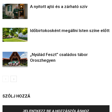
A nyitott ajtó és a zárható szív
Időbirtokosként megállni Isten színe előtt
„Nyúlád Feszt” családos tábor
Oroszhegyen
SZÓLJ HOZZÁ
JELENTKEZZ BE A HOZZÁSZÓLÁSHOZ