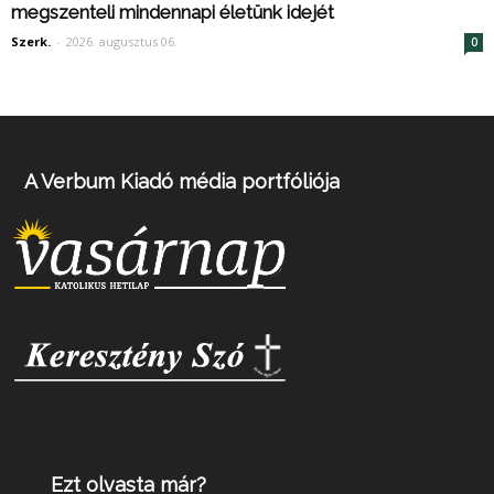
megszenteli mindennapi életünk idejét
Szerk.
-
2026. augusztus 06.
0
A Verbum Kiadó média portfóliója
Ezt olvasta már?