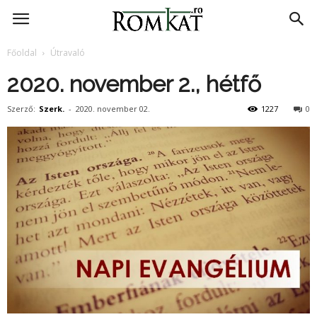
RomKat.ro
Főoldal
Útravaló
2020. november 2., hétfő
Szerző:
Szerk.
-
2020. november 02.
1227
0