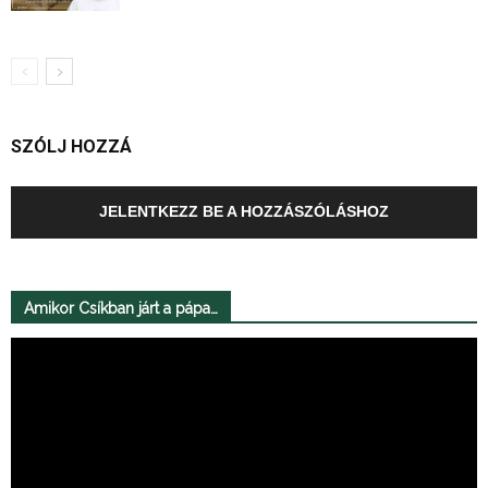
SZÓLJ HOZZÁ
JELENTKEZZ BE A HOZZÁSZÓLÁSHOZ
Amikor Csíkban járt a pápa…
Videólejátszó