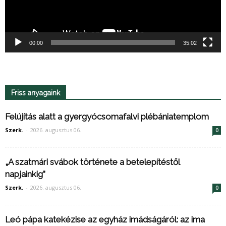
00:00
35:02
Friss anyagaink
Felújítás alatt a gyergyócsomafalvi plébániatemplom
Szerk.
-
2026. augusztus 06.
0
„A szatmári svábok története a betelepítéstől
napjainkig”
Szerk.
-
2026. augusztus 06.
0
Leó pápa katekézise az egyház imádságáról: az ima