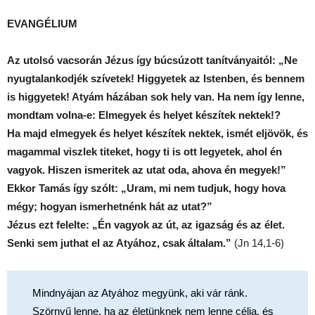
EVANGÉLIUM
Az utolsó vacsorán Jézus így búcsúzott tanítványaitól: „Ne
nyugtalankodjék szívetek! Higgyetek az Istenben, és bennem
is higgyetek! Atyám házában sok hely van. Ha nem így lenne,
mondtam volna-e: Elmegyek és helyet készítek nektek!?
Ha majd elmegyek és helyet készítek nektek, ismét eljövök, és
magammal viszlek titeket, hogy ti is ott legyetek, ahol én
vagyok. Hiszen ismeritek az utat oda, ahova én megyek!”
Ekkor Tamás így szólt: „Uram, mi nem tudjuk, hogy hova
mégy; hogyan ismerhetnénk hát az utat?”
Jézus ezt felelte: „Én vagyok az út, az igazság és az élet.
Senki sem juthat el az Atyához, csak általam.”
(Jn 14,1-6)
Mindnyájan az Atyához megyünk, aki vár ránk.
Szörnyű lenne, ha az életünknek nem lenne célja, és