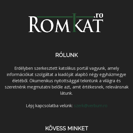
RÓLUNK
Erdélyben szerkesztett katolikus portál vagyunk, amely
információkat szolgáltat a kiadóját alapító négy egyházmegye
életéből. Ökumenikus nyitottsággal tekintünk a világra és
szeretnénk megmutatni belőle azt, amit értékesnek, relevánsnak
látunk.
Lépj kapcsolatba velünk:
szerk@verbum.ro
KÖVESS MINKET