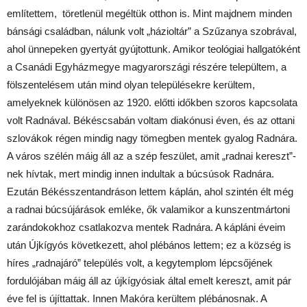
említettem, töretlenül megéltük otthon is. Mint majdnem minden
bánsági családban, nálunk volt „házioltár” a Szűzanya szobrával,
ahol ünnepeken gyertyát gyújtottunk. Amikor teológiai hallgatóként
a Csanádi Egyházmegye magyarországi részére települtem, a
fölszentelésem után mind olyan településekre kerültem,
amelyeknek különösen az 1920. előtti időkben szoros kapcsolata
volt Radnával. Békéscsabán voltam diakónusi éven, és az ottani
szlovákok régen mindig nagy tömegben mentek gyalog Radnára.
A város szélén máig áll az a szép feszület, amit „radnai kereszt”-
nek hívtak, mert mindig innen indultak a búcsúsok Radnára.
Ezután Békésszentandráson lettem káplán, ahol szintén élt még
a radnai búcsújárások emléke, ők valamikor a kunszentmártoni
zarándokokhoz csatlakozva mentek Radnára. A kápláni éveim
után Újkígyós következett, ahol plébános lettem; ez a község is
híres „radnajáró” település volt, a kegytemplom lépcsőjének
fordulójában máig áll az újkígyósiak által emelt kereszt, amit pár
éve fel is újíttattak. Innen Makóra kerültem plébánosnak. A