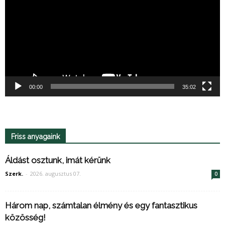
00:00
35:02
Friss anyagaink
Áldást osztunk, imát kérünk
Szerk.
-
2026. augusztus 07.
0
Három nap, számtalan élmény és egy fantasztikus
közösség!