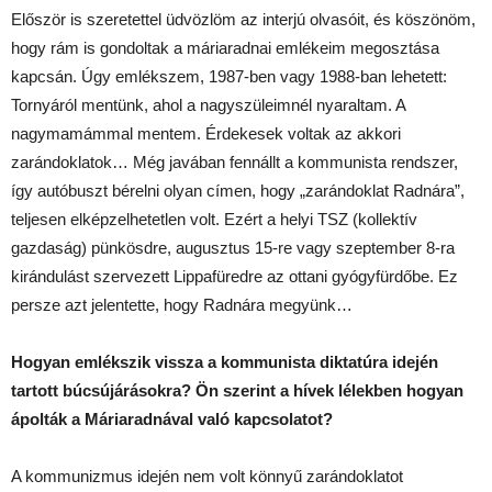
Először is szeretettel üdvözlöm az interjú olvasóit, és köszönöm,
hogy rám is gondoltak a máriaradnai emlékeim megosztása
kapcsán. Úgy emlékszem, 1987-ben vagy 1988-ban lehetett:
Tornyáról mentünk, ahol a nagyszüleimnél nyaraltam. A
nagymamámmal mentem. Érdekesek voltak az akkori
zarándoklatok… Még javában fennállt a kommunista rendszer,
így autóbuszt bérelni olyan címen, hogy „zarándoklat Radnára”,
teljesen elképzelhetetlen volt. Ezért a helyi TSZ (kollektív
gazdaság) pünkösdre, augusztus 15-re vagy szeptember 8-ra
kirándulást szervezett Lippafüredre az ottani gyógyfürdőbe. Ez
persze azt jelentette, hogy Radnára megyünk…
Hogyan emlékszik vissza a kommunista diktatúra idején
tartott búcsújárásokra? Ön szerint a hívek lélekben hogyan
ápolták a Máriaradnával való kapcsolatot?
A kommunizmus idején nem volt könnyű zarándoklatot