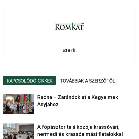
Szerk.
KAPCSOLÓDÓ CIKKEK
TOVÁBBIAK A SZERZŐTŐL
Radna – Zarándoklat a Kegyelmek
Anyjához
A főpásztor találkozója krassóvári,
nermedi és krassóalmási fiatalokkal