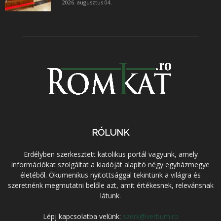
2026. augusztus 04.
RÓLUNK
Erdélyben szerkesztett katolikus portál vagyunk, amely
információkat szolgáltat a kiadóját alapító négy egyházmegye
életéből. Ökumenikus nyitottsággal tekintünk a világra és
szeretnénk megmutatni belőle azt, amit értékesnek, relevánsnak
látunk.
Lépj kapcsolatba velünk:
szerk@verbum.ro