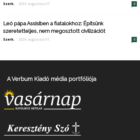
Szerk.
-
2026. augusztus 07.
0
Leó pápa Assisiben a fiatalokhoz: Építsünk
szeretetteljes, nem megosztott civilizációt
Szerk.
-
2026. augusztus 07.
0
A Verbum Kiadó média portfóliója