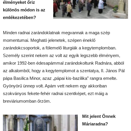
élményeket őriz
különös módon is az
emlékezetében?
Minden radnai zarándoklatnak megvannak a maga szép
momentumai. Megható jelenetek, szépen éneklő
zarándokcsoportok, a fölemelő liturgiák a kegytemplomban.
Személy szerint nekem az volt az egyik legszebb élményem,
amikor 1992-ben édesapámmal zarándokoltunk Radnára, abból
az alkalomból, hogy a kegytemplomot a szentatya, II. János Pál
pápa Basilica Minor, azaz „pápai kis-bazilika” rangra emelte.
Gyönyörű ünnep volt. Apám vett nekem egy akkoriban
szokványos fekete-fehér radnai szentképet, ezt máig a
breviáriumomban őrzöm.
Mit jelent Önnek
Máriaradna?