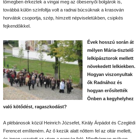
tömegben érkeztek a vingai meg az óbesenyői bolgárok is,
továbbá külön színfoltja volt a radnai búcsúknak a krasován
horvátok csoportja, szép, hímzett népviseletükben, csipkés
fejkendőikkel.
Évek hosszú során át
mélyen Mária-tisztelő
lelkipásztorok mellett
növekedett lelkiekben.
Hogyan viszonyultak
ők Radnához és
hogyan erősítették
Önben a kegyhelyhez
való kötődést, ragaszkodást?
A plébánosok közül Heinrich Józsefet, Király Árpádot és Czeglédi
Ferencet említeném. Az ő kezük alatt nőttem fel az oltár mellett,
és innen vezetett az utam a papság felé. Mindhárman mélyen