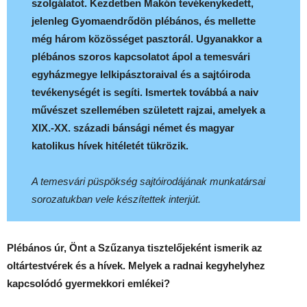
szolgálatot. Kezdetben Makón tevékenykedett,
jelenleg Gyomaendrődön plébános, és mellette
még három közösséget pasztorál. Ugyanakkor a
plébános szoros kapcsolatot ápol a temesvári
egyházmegye lelkipásztoraival és a sajtóiroda
tevékenységét is segíti. Ismertek továbbá a naiv
művészet szellemében született rajzai, amelyek a
XIX.-XX. századi bánsági német és magyar
katolikus hívek hitéletét tükrözik.
A temesvári püspökség sajtóirodájának munkatársai
sorozatukban vele készítettek interjút.
Plébános úr, Önt a Szűzanya tisztelőjeként ismerik az
oltártestvérek és a hívek. Melyek a radnai kegyhelyhez
kapcsolódó gyermekkori emlékei?