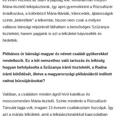
Mária-tisztelő lelkipásztorok, így apró gyermekként a Rózsafüzér
imádkozása, a különböző Mária-litániák, kilencedek, ájtatosságok
szinte „belenőttek” a lelkembe, hiszen nem csak a mélyen
vallásos bánsági népünknél láthattam a bensőséges Szűzanya-
tiszteletet, hanem papjaink is ezt a lelkületet képviselték és
hirdették.
Plébános úr bánsági magyar és német családi gyökerekkel
rendelkezik. Ez a két nemzethez való tartozás és lelkiség
hogyan befolyásolta a Szűzanya iránti tiszteletét, a Radna
iránti kötődését, illetve a magyarországi plébániákról indított
radnai búcsújárásokat?
Valóban, a családom minden ágról hívő katolikus és
messzemenően Mária-tisztelő. Szinte mindenki a Rózsafüzér
Társulat tagja volt, magam 13 évesen csatlakoztam hozzájuk. Így
azt a máriás lelkületet, amit a lelkipásztorainkkal kapcsolatban