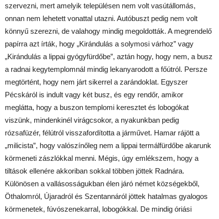
szervezni, mert amelyik településen nem volt vasútállomás,
onnan nem lehetett vonattal utazni. Autóbuszt pedig nem volt
könnyű szerezni, de valahogy mindig megoldották. A megrendelő
papírra azt írták, hogy „Kirándulás a solymosi várhoz” vagy
„Kirándulás a lippai gyógyfürdőbe”, aztán hogy, hogy nem, a busz
a radnai kegytemplomnál mindig lekanyarodott a főútról. Persze
megtörtént, hogy nem járt sikerrel a zarándoklat. Egyszer
Pécskáról is indult vagy két busz, és egy rendőr, amikor
meglátta, hogy a buszon templomi keresztet és lobogókat
viszünk, mindenkinél virágcsokor, a nyakunkban pedig
rózsafüzér, félútról visszafordította a járművet. Hamar rájött a
„milicista”, hogy valószínőleg nem a lippai termálfürdőbe akarunk
körmeneti zászlókkal menni. Mégis, úgy emlékszem, hogy a
tiltások ellenére akkoriban sokkal többen jöttek Radnára.
Különösen a vallásosságukban élen járó német községekből,
Öthalomról, Újaradról és Szentannáról jöttek hatalmas gyalogos
körmenetek, fúvószenekarral, lobogókkal. De mindig óriási