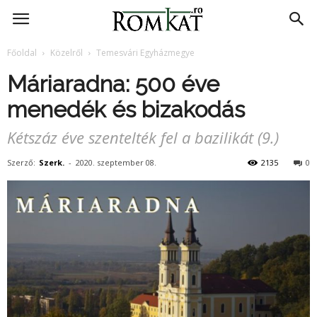
RomKat.ro
Főoldal
Közelről
Temesvári Egyházmegye
Máriaradna: 500 éve
menedék és bizakodás
Kétszáz éve szentelték fel a bazilikát (9.)
Szerző:
Szerk.
-
2020. szeptember 08.
2135
0