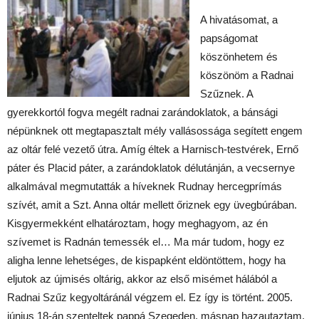
A hivatásomat, a
papságomat
köszönhetem és
köszönöm a Radnai
Szűznek. A
gyerekkortól fogva megélt radnai zarándoklatok, a bánsági
népünknek ott megtapasztalt mély vallásossága segített engem
az oltár felé vezető útra. Amíg éltek a Harnisch-testvérek, Ernő
páter és Placid páter, a zarándoklatok délutánján, a vecsernye
alkalmával megmutatták a híveknek Rudnay hercegprímás
szívét, amit a Szt. Anna oltár mellett őriznek egy üvegbúrában.
Kisgyermekként elhatároztam, hogy meghagyom, az én
szívemet is Radnán temessék el… Ma már tudom, hogy ez
aligha lenne lehetséges, de kispapként eldöntöttem, hogy ha
eljutok az újmisés oltárig, akkor az első misémet hálából a
Radnai Szűz kegyoltáránál végzem el. Ez így is történt. 2005.
június 18-án szenteltek pappá Szegeden, másnap hazautaztam,