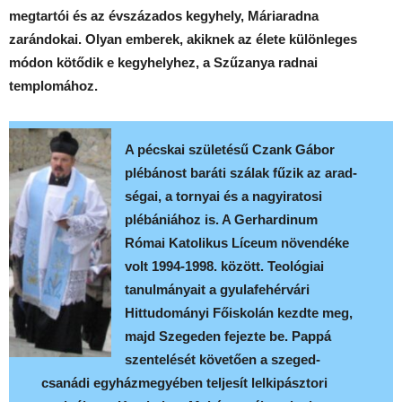
megtartói és az évszázados kegyhely, Máriaradna
zarándokai. Olyan emberek, akiknek az élete különleges
módon kötődik e kegyhelyhez, a Szűzanya radnai
templomához.
A pécskai születésű Czank Gábor
plébánost baráti szálak fűzik az arad-
ségai, a tornyai és a nagyiratosi
plébániához is. A Gerhardinum
Római Katolikus Líceum növendéke
volt 1994-1998. között. Teológiai
tanulmányait a gyulafehérvári
Hittudományi Főiskolán kezdte meg,
majd Szegeden fejezte be. Pappá
szentelését követően a szeged-
csanádi egyházmegyében teljesít lelkipásztori