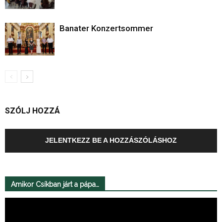
Banater Konzertsommer
SZÓLJ HOZZÁ
JELENTKEZZ BE A HOZZÁSZÓLÁSHOZ
Amikor Csíkban járt a pápa…
Videólejátszó