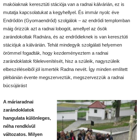
makóiaknak keresztúti stációja van a radnai kálvárián, ez is
mutatja kapcsolatukat a kegyhellyel. És immár nyolc éve
Endrődön (Gyomaendrőd) szolgálok – az endrődi templomban
máig őrizzük azt a radnai lobogót, amellyel az ősök
zarándokoltak Radnára, és az endrődieknek is van keresztúti
stációjuk a kálvárián. Tehát mindegyik szolgálati helyemen
örömmel fogadták, hogy kezdeményeztem a radnai
zarándoklatok fölelevenítését, hisz a szüleik, nagyszüleik
elbeszéléseiből jól ismerték Radna nevét. Így minden említett
plébánián évente megszerveztük, megszervezzük a radnai
búcsújárást
A máriaradnai
zarándoklatok
hangulata különleges,
néha rendkívül
változatos. Milyen