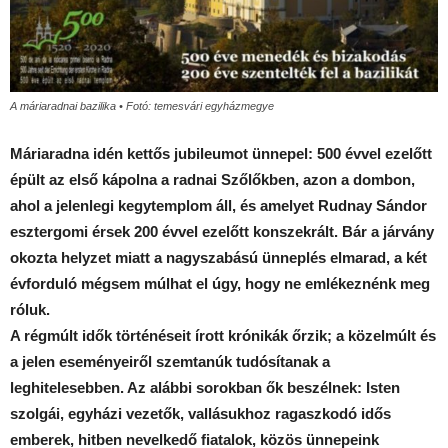
A máriaradnai bazilika • Fotó: temesvári egyházmegye
Máriaradna idén kettős jubileumot ünnepel: 500 évvel ezelőtt
épült az első kápolna a radnai Szőlőkben, azon a dombon,
ahol a jelenlegi kegytemplom áll, és amelyet Rudnay Sándor
esztergomi érsek 200 évvel ezelőtt konszekrált. Bár a járvány
okozta helyzet miatt a nagyszabású ünneplés elmarad, a két
évforduló mégsem múlhat el úgy, hogy ne emlékeznénk meg
róluk.
A régmúlt idők történéseit írott krónikák őrzik; a közelmúlt és
a jelen eseményeiről szemtanúk tudósítanak a
leghitelesebben. Az alábbi sorokban ők beszélnek: Isten
szolgái, egyházi vezetők, vallásukhoz ragaszkodó idős
emberek, hitben nevelkedő fiatalok, közös ünnepeink