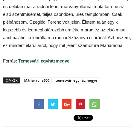
és délután már a radnai fehér márványoltárnál mutattam be az
első szentmisémet, teljes csöndben, üres templomban. Csak
plébánosom, Czeglédi Ferenc volt jelen. Életem talán egyik
legszebb és legmeghatározóbb emléke marad ez az első mise,
amit hálából celebráltam a radnai Szűzanya oltáránál. Azt hiszem,
ez mindent elárul arról, hogy mit jelent számomra Máriaradna.
Forrás:
Temesvári egyházmegye
CIMKÉK
Máriaradna500
temesvári egyházmegye