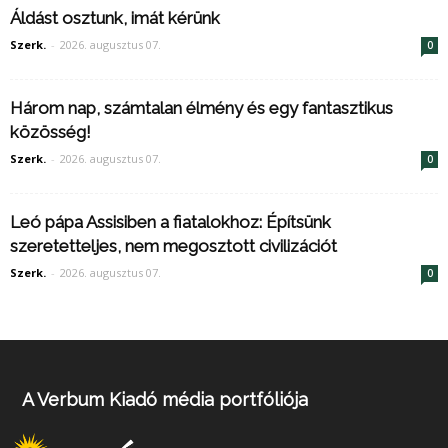
Áldást osztunk, imát kérünk
Szerk.
-
2026. augusztus 07.
0
Három nap, számtalan élmény és egy fantasztikus
közösség!
Szerk.
-
2026. augusztus 07.
0
Leó pápa Assisiben a fiatalokhoz: Építsünk
szeretetteljes, nem megosztott civilizációt
Szerk.
-
2026. augusztus 07.
0
A Verbum Kiadó média portfóliója