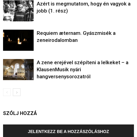
Azért is megmutatom, hogy én vagyok a
jobb (1. rész)
Requiem æternam. Gyászmisék a
zeneirodalomban
A zene erejével szépíteni a lelkeket – a
KlausenMusik nyári
hangversenysorozatról
SZÓLJ HOZZÁ
JELENTKEZZ BE A HOZZÁSZÓLÁSHOZ