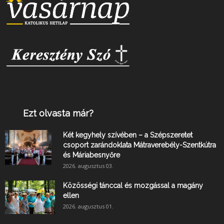
Ezt olvasta már?
Két kegyhely szívében – a Szépszeretet
csoport zarándoklata Mátraverebély-Szentkútra
és Máriabesnyőre
2026. augusztus 03.
Közösségi tánccal és mozgással a magány
ellen
2026. augusztus 01.