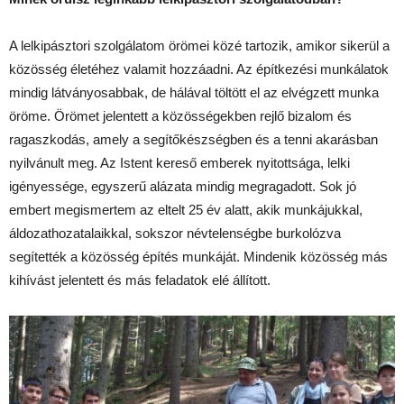
A lelkipásztori szolgálatom örömei közé tartozik, amikor sikerül a
közösség életéhez valamit hozzáadni. Az építkezési munkálatok
mindig látványosabbak, de hálával töltött el az elvégzett munka
öröme. Örömet jelentett a közösségekben rejlő bizalom és
ragaszkodás, amely a segítőkészségben és a tenni akarásban
nyilvánult meg. Az Istent kereső emberek nyitottsága, lelki
igényessége, egyszerű alázata mindig megragadott. Sok jó
embert megismertem az eltelt 25 év alatt, akik munkájukkal,
áldozathozatalaikkal, sokszor névtelenségbe burkolózva
segítették a közösség építés munkáját. Mindenik közösség más
kihívást jelentett és más feladatok elé állított.