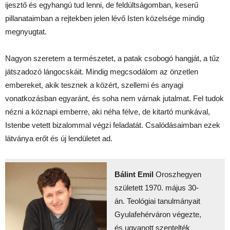
ijesztő és egyhangú tud lenni, de feldúltságomban, keserű
pillanataimban a rejtekben jelen lévő Isten közelsége mindig
megnyugtat.
Nagyon szeretem a természetet, a patak csobogó hangját, a tűz
játszadozó lángocskáit. Mindig megcsodálom az önzetlen
embereket, akik tesznek a közért, szellemi és anyagi
vonatkozásban egyaránt, és soha nem várnak jutalmat. Fel tudok
nézni a köznapi emberre, aki néha félve, de kitartó munkával,
Istenbe vetett bizalommal végzi feladatát. Csalódásaimban ezek
látványa erőt és új lendületet ad.
Bálint Emil
Oroszhegyen
született 1970. május 30-
án. Teológiai tanulmányait
Gyulafehérváron végezte,
és ugyanott szentelték