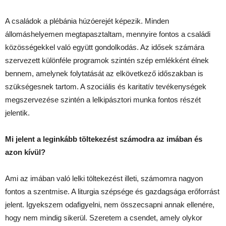
A családok a plébánia húzóerejét képezik. Minden
állomáshelyemen megtapasztaltam, mennyire fontos a családi
közösségekkel való együtt gondolkodás. Az idősek számára
szervezett különféle programok szintén szép emlékként élnek
bennem, amelynek folytatását az elkövetkező időszakban is
szükségesnek tartom. A szociális és karitatív tevékenységek
megszervezése szintén a lelkipásztori munka fontos részét
jelentik.
Mi jelent a leginkább töltekezést számodra az imában és
azon kívül?
Ami az imában való lelki töltekezést illeti, számomra nagyon
fontos a szentmise. A liturgia szépsége és gazdagsága erőforrást
jelent. Igyekszem odafigyelni, nem összecsapni annak ellenére,
hogy nem mindig sikerül. Szeretem a csendet, amely olykor