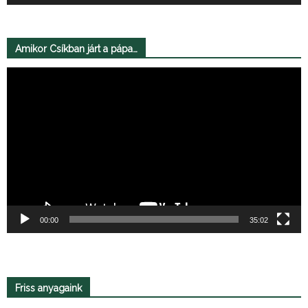
Amikor Csíkban járt a pápa…
Videólejátszó
00:00
35:02
Friss anyagaink