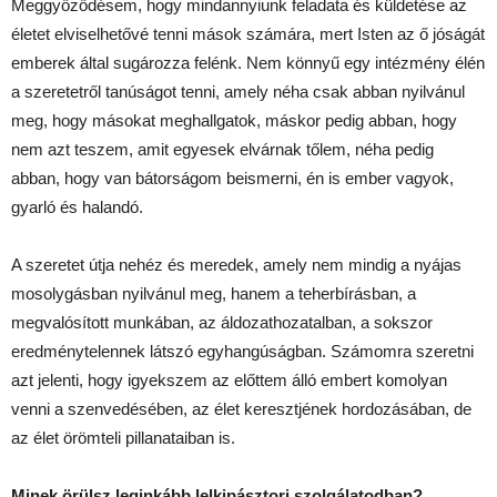
Meggyőződésem, hogy mindannyiunk feladata és küldetése az
életet elviselhetővé tenni mások számára, mert Isten az ő jóságát
emberek által sugározza felénk. Nem könnyű egy intézmény élén
a szeretetről tanúságot tenni, amely néha csak abban nyilvánul
meg, hogy másokat meghallgatok, máskor pedig abban, hogy
nem azt teszem, amit egyesek elvárnak tőlem, néha pedig
abban, hogy van bátorságom beismerni, én is ember vagyok,
gyarló és halandó.
A szeretet útja nehéz és meredek, amely nem mindig a nyájas
mosolygásban nyilvánul meg, hanem a teherbírásban, a
megvalósított munkában, az áldozathozatalban, a sokszor
eredménytelennek látszó egyhangúságban. Számomra szeretni
azt jelenti, hogy igyekszem az előttem álló embert komolyan
venni a szenvedésében, az élet keresztjének hordozásában, de
az élet örömteli pillanataiban is.
Minek örülsz leginkább lelkipásztori szolgálatodban?