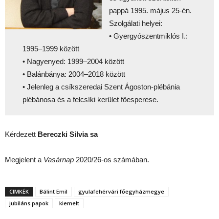
pappá 1995. május 25-én.
Szolgálati helyei:
• Gyergyószentmiklós I.:
1995–1999 között
• Nagyenyed: 1999–2004 között
• Balánbánya: 2004–2018 között
• Jelenleg a csíkszeredai Szent Ágoston-plébánia
plébánosa és a felcsíki kerület főesperese.
Kérdezett
Bereczki Silvia sa
Megjelent a
Vasárnap
2020/26-os számában.
CIMKÉK
Bálint Emil
gyulafehérvári főegyházmegye
jubiláns papok
kiemelt