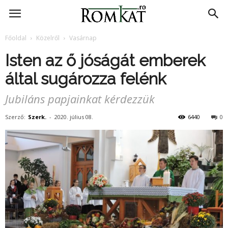
RomKat.ro
Főoldal
Közelről
Vasárnap
Isten az ő jóságát emberek
által sugározza felénk
Jubiláns papjainkat kérdezzük
Szerző:
Szerk.
-
2020. július 08.
6440
0