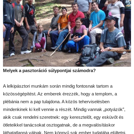
Melyek a pasztoráció súlypontjai számodra?
A lelkipásztori munkám során mindig fontosnak tartom a
közösségépítést. Az emberek érezzék, hogy a templom, a
plébánia nem a pap tulajdona. A közös teherviselésben
mindenkinek ki kell vennie a részét. Mindig vannak „potyázók”,
akik csak rendelni szeretnek: egy keresztelőt, egy esküvőt és
ötleteikkel tanácsokat osztogatnak, de a megvalósításkor
láthatatlanná válnak. Nem könnyű sok ember tudatába elültetni,