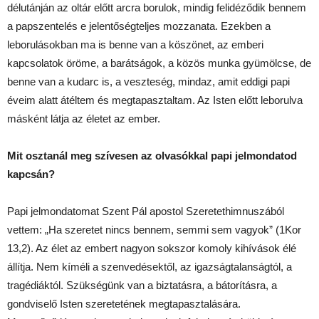
délutánján az oltár előtt arcra borulok, mindig felidéződik bennem
a papszentelés e jelentőségteljes mozzanata. Ezekben a
leborulásokban ma is benne van a köszönet, az emberi
kapcsolatok öröme, a barátságok, a közös munka gyümölcse, de
benne van a kudarc is, a veszteség, mindaz, amit eddigi papi
éveim alatt átéltem és megtapasztaltam. Az Isten előtt leborulva
másként látja az életet az ember.
Mit osztanál meg szívesen az olvasókkal papi jelmondatod
kapcsán?
Papi jelmondatomat Szent Pál apostol Szeretethimnuszából
vettem: „Ha szeretet nincs bennem, semmi sem vagyok” (1Kor
13,2). Az élet az embert nagyon sokszor komoly kihívások élé
állítja. Nem kíméli a szenvedésektől, az igazságtalanságtól, a
tragédiáktól. Szükségünk van a biztatásra, a bátorításra, a
gondviselő Isten szeretetének megtapasztalására.