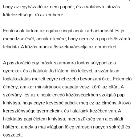
hogy az egyházadó az nem papbér, és a valahová tatozás
kötelezettséget ró az emberre.
Fontosnak tartom az egyházi ingatlanok karbantartását és jó
menedzselését, annak ellenére, hogy nem ez a pap elsőszámú
feladata. A közös munka összekovácsolja az embereket.
A pasztoráció egy másik számomra fontos súlypontja: a
gyerekek és a fiatalok. Azt látom, idő teltével, a számtalan
foglalkoztatás mellett egyre nehezebb bevonzani őket. Felemelő
élmény, amikor ministránsok csapata veszi körül az oltárt. A
szórvány- és az elnéptelenedő közösségekben szolgáló pap
kihívása, hogy egyre kevésbé adódik meg ez az élmény. A jövő
kereszténysége gyermekeink és fiataljaink kezében van. A
hitoktatás papi életem kihívása, mert szükség van a családi
háttérre, amely a mai világban főleg városon nagyon sokrétű és
összetett.