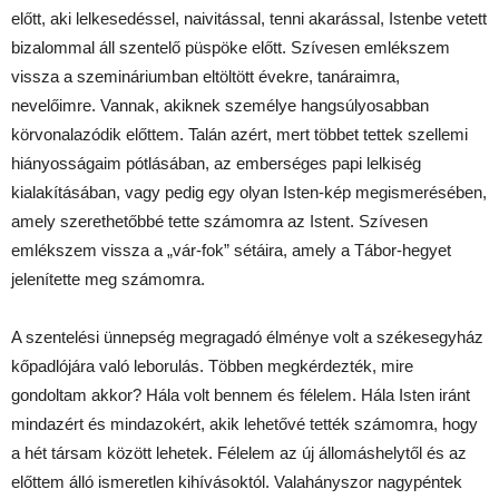
előtt, aki lelkesedéssel, naivitással, tenni akarással, Istenbe vetett
bizalommal áll szentelő püspöke előtt. Szívesen emlékszem
vissza a szemináriumban eltöltött évekre, tanáraimra,
nevelőimre. Vannak, akiknek személye hangsúlyosabban
körvonalazódik előttem. Talán azért, mert többet tettek szellemi
hiányosságaim pótlásában, az emberséges papi lelkiség
kialakításában, vagy pedig egy olyan Isten-kép megismerésében,
amely szerethetőbbé tette számomra az Istent. Szívesen
emlékszem vissza a „vár-fok” sétáira, amely a Tábor-hegyet
jelenítette meg számomra.
A szentelési ünnepség megragadó élménye volt a székesegyház
kőpadlójára való leborulás. Többen megkérdezték, mire
gondoltam akkor? Hála volt bennem és félelem. Hála Isten iránt
mindazért és mindazokért, akik lehetővé tették számomra, hogy
a hét társam között lehetek. Félelem az új állomáshelytől és az
előttem álló ismeretlen kihívásoktól. Valahányszor nagypéntek