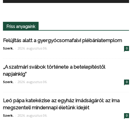
Friss anyagaink
Felújítás alatt a gyergyócsomafalvi plébániatemplom
Szerk.
-
2026. augusztus 06.
0
„A szatmári svábok története a betelepítéstől
napjainkig”
Szerk.
-
2026. augusztus 06.
0
Leó pápa katekézise az egyház imádságáról: az ima
megszenteli mindennapi életünk idejét
Szerk.
-
2026. augusztus 06.
0