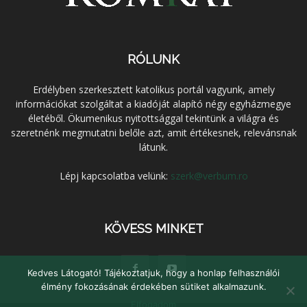
RÓLUNK
Erdélyben szerkesztett katolikus portál vagyunk, amely
információkat szolgáltat a kiadóját alapító négy egyházmegye
életéből. Ökumenikus nyitottsággal tekintünk a világra és
szeretnénk megmutatni belőle azt, amit értékesnek, relevánsnak
látunk.
Lépj kapcsolatba velünk:
szerk@verbum.ro
KÖVESS MINKET
Kedves Látogató! Tájékoztatjuk, hogy a honlap felhasználói
élmény fokozásának érdekében sütiket alkalmazunk.
Elfogadom