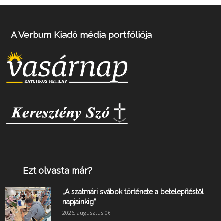
A Verbum Kiadó média portfóliója
Ezt olvasta már?
„A szatmári svábok története a betelepítéstől
napjainkig”
2026. augusztus 06.