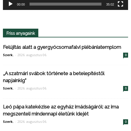
00:00
35:02
Friss anyagaink
Felújítás alatt a gyergyócsomafalvi plébániatemplom
Szerk.
-
2026. augusztus 06.
0
„A szatmári svábok története a betelepítéstől
napjainkig”
Szerk.
-
2026. augusztus 06.
0
Leó pápa katekézise az egyház imádságáról: az ima
megszenteli mindennapi életünk idejét
Szerk.
-
2026. augusztus 06.
0