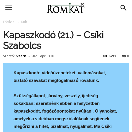
RomKat.ro
Főoldal
Kult
Kapaszkodó (21.) – Csíki
Szabolcs
Szerző:
Szerk.
-
2020. április 10.
1498
0
Kapaszkodó: videóüzeneteket, vallomásokat,
biztató szavakat megfogalmazó rovatunk.
Szükségállapot, járvány, veszély, ijedtség
sokakban: szeretnénk ebben a helyzetben
kapaszkodót, fogózópontokat nyújtani. Olyanokat,
amelyek a videóban megszólalóknak segítenek
megőrizni a hitet, bizalmat, nyugalmat. Ma Csíki