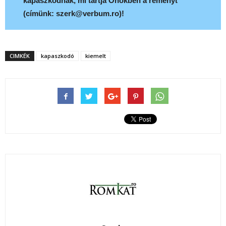
kapaszkodnak, mi tartja Önökben a reményt
(címünk: szerk@verbum.ro)!
CIMKÉK
kapaszkodó
kiemelt