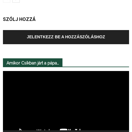
SZÓLJ HOZZÁ
JELENTKEZZ BE A HOZZÁSZÓLÁSHOZ
Amikor Csíkban járt a pápa…
Videólejátszó