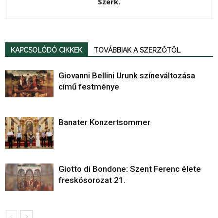
Szerk.
KAPCSOLÓDÓ CIKKEK
TOVÁBBIAK A SZERZŐTŐL
Giovanni Bellini Urunk színeváltozása
című festménye
Banater Konzertsommer
Giotto di Bondone: Szent Ferenc élete
freskósorozat 21.