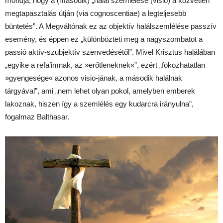
mondja, hogy a (második) „halál szemlélése (visio) a közvetlen
megtapasztalás útján (via cognoscentiae) a legteljesebb
büntetés”. A Megváltónak ez az objektív halálszemlélése passzív
esemény, és éppen ez „különbözteti meg a nagyszombatot a
passió aktív-szubjektív szenvedésétől”. Mivel Krisztus halálában
„egyike a refa’imnak, az »erőtleneknek«”, ezért „fokozhatatlan
»gyengesége« azonos visio-jának, a második halálnak
tárgyával”, ami „nem lehet olyan pokol, amelyben emberek
lakoznak, hiszen így a szemlélés egy kudarcra irányulna”,
fogalmaz Balthasar.