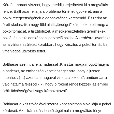
Kérdés maradt viszont, hogy meddig terjedhetett ki a megváltás
fénye. Balthasar feltárja a probléma történeti gyökerét, ami a
pokol rétegzettségének a gondolatában keresendő. Eszerint az
érett skolasztika négy föld alatti „térséget” különböztetett meg: a
pokol tornácát, a tisztítótüzet, a megkereszteletlen gyermekek
poklát és a tulajdonképpeni perzselő poklot. A kérdésre javarészt
az a válasz született korábban, hogy Krisztus a pokol tornácán
vitte végbe üdvözítő tettét.
Balthasar szerint a feltámadással „Krisztus maga mögött hagyja
a hádészt, az emberiség képtelenségét arra, hogy eljusson
Istenhez, (…) azonban magával viszi a »poklot«”, amiben „arra
való hatalma fejeződik ki, hogy bíróként rendelkezzék az ember
örök üdvösségével vagy kárhozatával”.
Balthasar a krisztológiával szoros kapcsolatban állva látja a pokol
kérdését. Az elkárhozás lehetőségét nála a megváltás fénye