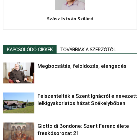
Szász István Szilárd
KAPCSOLÓDÓ CIKKEK
TOVÁBBIAK A SZERZŐTŐL
Megbocsátás, feloldozás, elengedés
Felszentelték a Szent Ignácról elnevezett
lelkigyakorlatos házat Székelybőben
Giotto di Bondone: Szent Ferenc élete
freskósorozat 21.