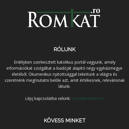
RÓLUNK
Erdélyben szerkesztett katolikus portál vagyunk, amely
információkat szolgáltat a kiadóját alapító négy egyházmegye
életéből. Ökumenikus nyitottsággal tekintünk a világra és
szeretnénk megmutatni belőle azt, amit értékesnek, relevánsnak
látunk.
Lépj kapcsolatba velünk:
szerk@verbum.ro
KÖVESS MINKET