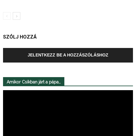
SZÓLJ HOZZÁ
JELENTKEZZ BE A HOZZÁSZÓLÁSHOZ
Amikor Csíkban járt a pápa…
Videólejátszó