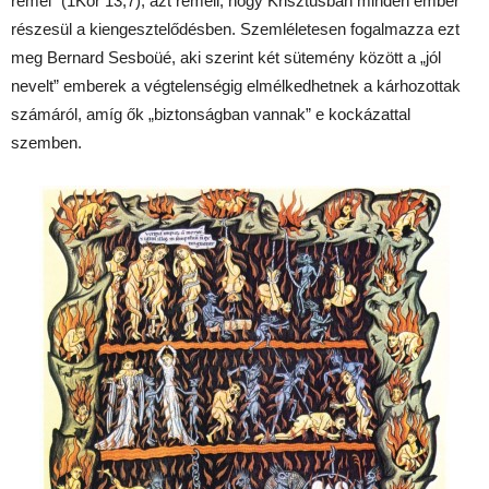
remél” (1Kor 13,7), azt reméli, hogy Krisztusban minden ember
részesül a kiengesztelődésben. Szemléletesen fogalmazza ezt
meg Bernard Sesboüé, aki szerint két sütemény között a „jól
nevelt” emberek a végtelenségig elmélkedhetnek a kárhozottak
számáról, amíg ők „biztonságban vannak” e kockázattal
szemben.