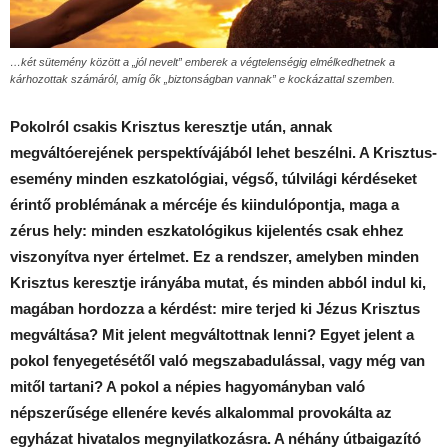
…két sütemény között a „jól nevelt” emberek a végtelenségig elmélkedhetnek a
kárhozottak számáról, amíg ők „biztonságban vannak” e kockázattal szemben.
Pokolról csakis Krisztus keresztje után, annak
megváltóerejének perspektívájából lehet beszélni. A Krisztus-
esemény minden eszkatológiai, végső, túlvilági kérdéseket
érintő problémának a mércéje és kiindulópontja, maga a
zérus hely: minden eszkatológikus kijelentés csak ehhez
viszonyítva nyer értelmet. Ez a rendszer, amelyben minden
Krisztus keresztje irányába mutat, és minden abból indul ki,
magában hordozza a kérdést: mire terjed ki Jézus Krisztus
megváltása? Mit jelent megváltottnak lenni? Egyet jelent a
pokol fenyegetésétől való megszabadulással, vagy még van
mitől tartani? A pokol a népies hagyományban való
népszerűsége ellenére kevés alkalommal provokálta az
egyházat hivatalos megnyilatkozásra. A néhány útbaigazító