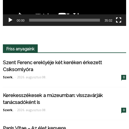
00:00
35:02
Friss anyagaink
Szent Ferenc ereklyéje két keréken érkezett
Csíksomlyóra
Szerk.
-
2026. augusztus 08.
0
Kerekesszékesek a múzeumban: visszavárják
tanácsadóként is
Szerk.
-
2026. augusztus 08.
0
Panis Vitae – Az élet kenyere