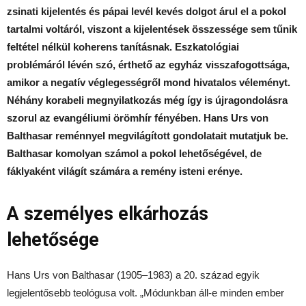
zsinati kijelentés és pápai levél kevés dolgot árul el a pokol
tartalmi voltáról, viszont a kijelentések összessége sem tűnik
feltétel nélkül koherens tanításnak. Eszkatológiai
problémáról lévén szó, érthető az egyház visszafogottsága,
amikor a negatív véglegességről mond hivatalos véleményt.
Néhány korabeli megnyilatkozás még így is újragondolásra
szorul az evangéliumi örömhír fényében. Hans Urs von
Balthasar reménnyel megvilágított gondolatait mutatjuk be.
Balthasar komolyan számol a pokol lehetőségével, de
fáklyaként világít számára a remény isteni erénye.
A személyes elkárhozás
lehetősége
Hans Urs von Balthasar (1905–1983) a 20. század egyik
legjelentősebb teológusa volt. „Módunkban áll-e minden ember