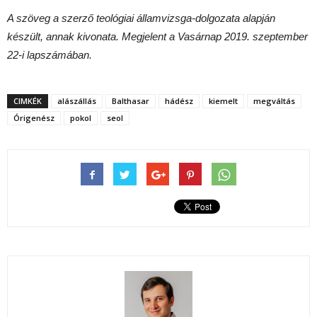
A szöveg a szerző teológiai államvizsga-dolgozata alapján
készült, annak kivonata. Megjelent a Vasárnap 2019. szeptember
22-i lapszámában.
CIMKÉK
alászállás
Balthasar
hádész
kiemelt
megváltás
Órigenész
pokol
seol