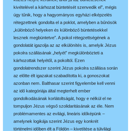
kivételével a kárhozat büntetését szenvedik el”, mégis
úgy tűnik, hogy a hagyományos egyházi elképzelés
rétegzettnek gondolta el a poklot, amelyben a bűnösök
„különböző helyeken és különböző büntetésekkel
lesznek megbüntetve”. A pokol rétegzettségének a
gondolatát igazolja az az elkülönítés is, amelyik Jézus
pokolra szállásának „helyét” megkülönbözteti a
kárhozottak helyétől, a pokoltól. Ezen
gondolatrendszer szerint Jézus pokolra szállása során
az előtte élt igazakat szabadította ki, a gonoszokat
azonban nem. Balthasar szerint figyelembe kell venni
az idő kategóriája által megterhelt ember
gondolkodásának korlátoltságát, hogy e nélkül el ne
tompuljon Jézus végső szolidaritásának az éle. Nem
problémamentes az evilági, lineáris időképünk –
amelynek logikája szerint Jézus egy konkrét
történelmi időben élt a Földön – kivetítése a túlvilági