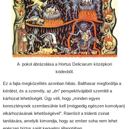
A pokol ábrázolása a Hortus Deliciarum középkori
kódexből.
Ez a fajta megközelítés azonban hibás. Balthasar megfordítja a
kérdést, és a személy, az „én” perspektívájából szemléli a
kárhozat lehetőségét. Úgy véli, hogy „minden egyes
kereszténynek szembesülnie kell (mégpedig egészen komolyan)
elkárhozásának lehetőségével”. Ráerősít a tridenti zsinat
tanítására, amelyik kimondja, hogy az ember soha nem lehet
egészen biztos saját kegyelmi állapotában.