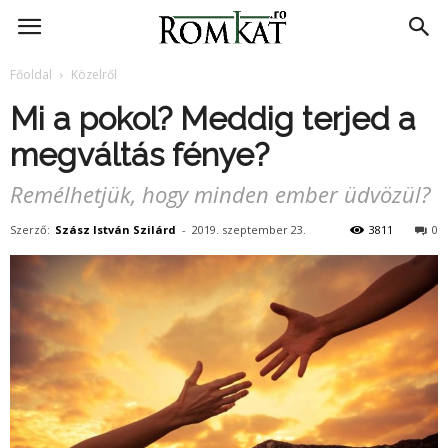
RomKat.ro
Főoldal
Közelről
Mi a pokol? Meddig terjed a
megváltás fénye?
Remélhetjük, hogy minden ember üdvözül?
Szerző:
Szász István Szilárd
-
2019. szeptember 23.
3811
0