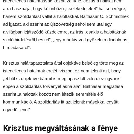
istenellenes hatalmasság között zajlik le. Jézus a halálát nem
arra használja, hogy különböző „cselekedeteket” hajtson végre,
hanem szolidaritást vállal a halottakkal. Balthasar C. Schmidtnek
ad igazat, aki szerint az újszövetség sehol sem utal egy
alvilágban lejátszódó küzdelemre, az írás „csakis a halottaknak
szóló hirdetésről beszél”, „egy már kivívott győzelem diadalmas
hírüladásáról”.
Krisztus haláltapasztalata által objektíve belsőleg törte meg az
istenellenes hatalmak erejét, viszont ez nem jelenti azt, hogy
„ebből szubjektíve bármit is megtapasztalt volna: ez ugyanis
éppen a szolidaritás törvényét ásná alá”. Balthasar meglátása
szerint „a halottak között nem létezik semmiféle élő
kommunikáció. A szolidaritás itt azt jelenti: másokkal együtt
egyedül lenni”.
Krisztus megváltásának a fénye