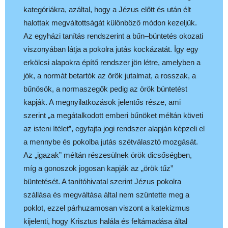
kategóriákra, azáltal, hogy a Jézus előtt és után élt
halottak megváltottságát különböző módon kezeljük.
Az egyházi tanítás rendszerint a bűn–büntetés okozati
viszonyában látja a pokolra jutás kockázatát. Így egy
erkölcsi alapokra építő rendszer jön létre, amelyben a
jók, a normát betartók az örök jutalmat, a rosszak, a
bűnösök, a normaszegők pedig az örök büntetést
kapják. A megnyilatkozások jelentős része, ami
szerint „a megátalkodott emberi bűnöket méltán követi
az isteni ítélet”, egyfajta jogi rendszer alapján képzeli el
a mennybe és pokolba jutás szétválasztó mozgását.
Az „igazak” méltán részesülnek örök dicsőségben,
míg a gonoszok jogosan kapják az „örök tűz”
büntetését. A tanítóhivatal szerint Jézus pokolra
szállása és megváltása által nem szüntette meg a
poklot, ezzel párhuzamosan viszont a katekizmus
kijelenti, hogy Krisztus halála és feltámadása által