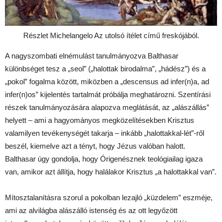
Részlet Michelangelo Az utolsó ítélet című freskójából.
A nagyszombati elnémulást tanulmányozva Balthasar
különbséget tesz a „seol” („halottak birodalma”, „hádész”) és a
„pokol” fogalma között, miközben a „descensus ad infer(n)a, ad
infer(n)os” kijelentés tartalmát próbálja meghatározni. Szentírási
részek tanulmányozására alapozva meglátását, az „alászállás”
helyett – ami a hagyományos megközelítésekben Krisztus
valamilyen tevékenységét takarja – inkább „halottakkal-lét”-ről
beszél, kiemelve azt a tényt, hogy Jézus valóban halott.
Balthasar úgy gondolja, hogy Órigenésznek teológiailag igaza
van, amikor azt állítja, hogy halálakor Krisztus „a halottakkal van”.
Mítosztalanításra szorul a pokolban lezajló „küzdelem” eszméje,
ami az alvilágba alászálló istenség és az ott legyőzött