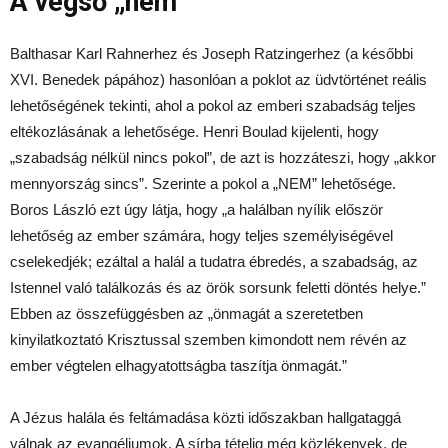
A végső „nem”
Balthasar Karl Rahnerhez és Joseph Ratzingerhez (a későbbi
XVI. Benedek pápához) hasonlóan a poklot az üdvtörténet reális
lehetőségének tekinti, ahol a pokol az emberi szabadság teljes
eltékozlásának a lehetősége. Henri Boulad kijelenti, hogy
„szabadság nélkül nincs pokol”, de azt is hozzáteszi, hogy „akkor
mennyország sincs”. Szerinte a pokol a „NEM” lehetősége.
Boros László ezt úgy látja, hogy „a halálban nyílik először
lehetőség az ember számára, hogy teljes személyiségével
cselekedjék; ezáltal a halál a tudatra ébredés, a szabadság, az
Istennel való találkozás és az örök sorsunk feletti döntés helye.”
Ebben az összefüggésben az „önmagát a szeretetben
kinyilatkoztató Krisztussal szemben kimondott nem révén az
ember végtelen elhagyatottságba taszítja önmagát.”
A Jézus halála és feltámadása közti időszakban hallgataggá
válnak az evangéliumok. A sírba tételig még közlékenyek, de