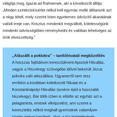
világítja meg. Igazat ad Rahnernek, aki a következőt állítja:
„Minden szintéziskísérlet nélkül kell egymás mellé állítanunk azt
a négy tételt, mely szerint Isten egyetemes üdvözítő akaratának
valódi ereje van, Krisztus mindenkit megváltott, kötelességünk
mindenki üdvösségében reménykedni és valóban lehetséges az
örök elveszettség.”
„Alászállt a poklokra” – tanítóhivatali megközelítés
A hosszas fejlődésen keresztülment Apostoli Hitvallás,
vagyis a Hiszekegy szövegébe idővel bekerült Jézus
pokolra való alászállása. Ugyanerről nem tesz
említést a korábban keletkezett Nikaiai és a
Konstantinápolyi Hitvallás (ezekre épül a hosszabb
hiszekegy). Bár több ízben is elítélte az egyház azt a
pelagianista, eretnek elképzelést, ami szerint a
keresztelés nélkül meghalt gyermekek valamilyen
köztes helyre kerülnek, ahol „a tűz büntetésének