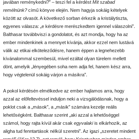
javában reménykedni?” – teszi fel a kérdést
Mit szabad
remélnünk?
című könyve elején. Nem hagyja sokáig kételyek
között az olvasót. A következő sorban érkezik a kristálytiszta,
egyenes válasza: „e kérdésre merészkedtem igennel válaszolni”.
Balthasar továbbviszi a gondolatot, és azt mondja, hogy ha az
ember mindenkinek a mennyet kívánja, akkor ezzel nem lustává
válik az etikai elköteleződésre, hanem éppen a legnehezebb
kívánalommal szembesül, mivel ezáltal olyan türelem mellett
dönt, amelyik „lényegében soha nem adja fel, hanem kész arra,
hogy végtelenül sokáig várjon a másikra”.
A pokol kérdésén elmélkedve az ember hajlamos arra, hogy
azzal az előfeltevéssel induljon neki a vizsgálódásnak, hogy a
poklot csak a „mások”, a „másik” számára kezelje reális
lehetőségként. Balthasar szerint „aki azzal a lehetőséggel
számol, hogy rajta kívül akár csak
egyvalaki
is elkárhozik, az
aligha tud fenntartások nélkül szeretni”. Az igazi „szeretet mindent