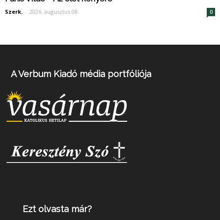
Szerk.
-
2026. augusztus 08.
0
A Verbum Kiadó média portfóliója
Ezt olvasta már?