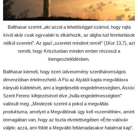
Balthasar szerint „aki azzal a lehetőséggel számol, hogy rajta
kívül akár csak
egyvalaki
is elkárhozik, az aligha tud fenntartások
nélkül szeretni”. Az igazi „szeretet mindent remél” (1Kor 13,7), azt
reméli, hogy Krisztusban minden ember részesül a
kiengesztelődésben.
Balthasar kiemeli, hogy ezen üdvesemény szentháromságos
dimenzióban értelmezhető. A Fiú az Atyától kapta megváltásra
irányuló küldetését, ami a legteljesebb engedelmességben, Assisi
Szent Ferenc kifejezésével élve „hulla-engedelmességben”
valósult meg. „Mindezek szerint a pokol a megváltás
produktuma,
amelyet a Megváltónak úgy kell »szemlélnie«, amint
önmagában van, hogy az tiszta elvetettségében »Érte-valóvá«
váljék: azzá, ami fölött a Megváltó feltámadásakor hatalmat kap”.