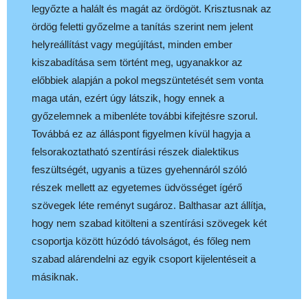
legyőzte a halált és magát az ördögöt. Krisztusnak az
ördög feletti győzelme a tanítás szerint nem jelent
helyreállítást vagy megújítást, minden ember
kiszabadítása sem történt meg, ugyanakkor az
előbbiek alapján a pokol megszüntetését sem vonta
maga után, ezért úgy látszik, hogy ennek a
győzelemnek a mibenléte további kifejtésre szorul.
Továbbá ez az álláspont figyelmen kívül hagyja a
felsorakoztatható szentírási részek dialektikus
feszültségét, ugyanis a tüzes gyehennáról szóló
részek mellett az egyetemes üdvösséget ígérő
szövegek léte reményt sugároz. Balthasar azt állítja,
hogy nem szabad kitölteni a szentírási szövegek két
csoportja között húzódó távolságot, és főleg nem
szabad alárendelni az egyik csoport kijelentéseit a
másiknak.