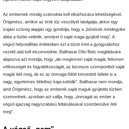
Az embernek mindig számolnia kell elkárhozása lehetőségével.
Órigenész, amikor az örök tűz veszélyét latolgatja, akkor egy
izajási szöveg alapján úgy gondolja, hogy a „bűnösök mindegyike
abba a tűzbe vettetik, amelyet ő saját maga gyújtott meg”. A
végső helyreállítás érdekében ezt a tüzet mint a gyógyuláshoz
vezető utat kell elszenvednie. Balthasar Otto Betz meglátására
alapozva azt mondja, hogy „aki megismeri saját magát, felismeri
vétkességét és fogyatékosságát, az bizonyos szempontból saját
magát ítéli meg, de ez az önmaga fölött kimondott ítélete is a
nagy, egyetemes ítélethez kapcsolódik”. Balthasar nem mondja,
amit Órigenész, hogy az emberek saját maguk gyújtotta tűzben
szenvednek, azonban azt vallja, hogy „önmagát az ember a
végső igazság nagyszabású feltárulásával szembesülve ítéli
meg”.