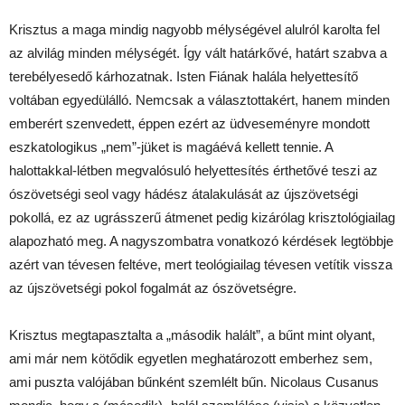
Krisztus a maga mindig nagyobb mélységével alulról karolta fel
az alvilág minden mélységét. Így vált határkővé, határt szabva a
terebélyesedő kárhozatnak. Isten Fiának halála helyettesítő
voltában egyedülálló. Nemcsak a választottakért, hanem minden
emberért szenvedett, éppen ezért az üdveseményre mondott
eszkatologikus „nem”-jüket is magáévá kellett tennie. A
halottakkal-létben megvalósuló helyettesítés érthetővé teszi az
ószövetségi seol vagy hádész átalakulását az újszövetségi
pokollá, ez az ugrásszerű átmenet pedig kizárólag krisztológiailag
alapozható meg. A nagyszombatra vonatkozó kérdések legtöbbje
azért van tévesen feltéve, mert teológiailag tévesen vetítik vissza
az újszövetségi pokol fogalmát az ószövetségre.
Krisztus megtapasztalta a „második halált”, a bűnt mint olyant,
ami már nem kötődik egyetlen meghatározott emberhez sem,
ami puszta valójában bűnként szemlélt bűn. Nicolaus Cusanus