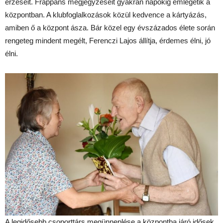
érzéseit. Frappáns megjegyzéseit gyakran napokig emlegetik a
központban. A klubfoglalkozások közül kedvence a kártyázás,
amiben ő a központ ásza. Bár közel egy évszázados élete során
rengeteg mindent megélt, Ferenczi Lajos állítja, érdemes élni, jó
élni.
A legidősebb csoporttárs megünneplése a központba járó idősek