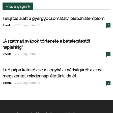
Friss anyagaink
Felújítás alatt a gyergyócsomafalvi plébániatemplom
Szerk.
-
2026. augusztus 06.
0
„A szatmári svábok története a betelepítéstől
napjainkig”
Szerk.
-
2026. augusztus 06.
0
Leó pápa katekézise az egyház imádságáról: az ima
megszenteli mindennapi életünk idejét
Szerk.
-
2026. augusztus 06.
0