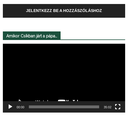
JELENTKEZZ BE A HOZZÁSZÓLÁSHOZ
Amikor Csíkban járt a pápa…
Videólejátszó
00:00
35:02