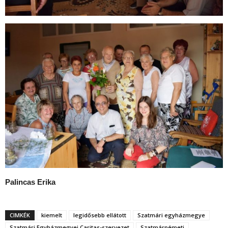
Palincas Erika
CIMKÉK
kiemelt
legidősebb ellátott
Szatmári egyházmegye
Szatmári Egyházmegyei Caritas-szervezet
Szatmárnémeti