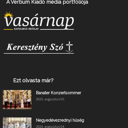
A Verbum Kiadó média portfóliója
Ezt olvasta már?
Banater Konzertsommer
2026. augusztus 05.
Negyedévezrednyi hűség
2026. augusztus 04.