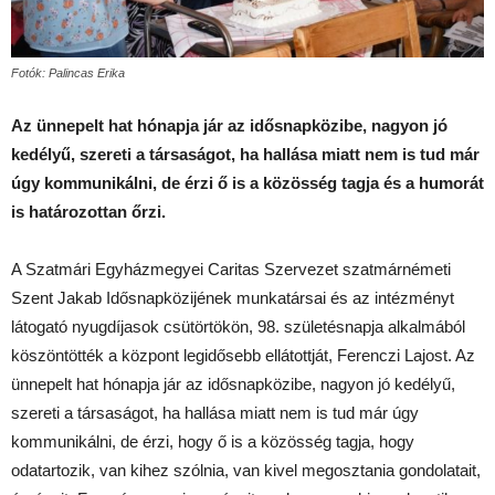
Fotók: Palincas Erika
Az ünnepelt hat hónapja jár az idősnapközibe, nagyon jó
kedélyű, szereti a társaságot, ha hallása miatt nem is tud már
úgy kommunikálni, de érzi ő is a közösség tagja és a humorát
is határozottan őrzi.
A Szatmári Egyházmegyei Caritas Szervezet szatmárnémeti
Szent Jakab Idősnapközijének munkatársai és az intézményt
látogató nyugdíjasok csütörtökön, 98. születésnapja alkalmából
köszöntötték a központ legidősebb ellátottját, Ferenczi Lajost. Az
ünnepelt hat hónapja jár az idősnapközibe, nagyon jó kedélyű,
szereti a társaságot, ha hallása miatt nem is tud már úgy
kommunikálni, de érzi, hogy ő is a közösség tagja, hogy
odatartozik, van kihez szólnia, van kivel megosztania gondolatait,