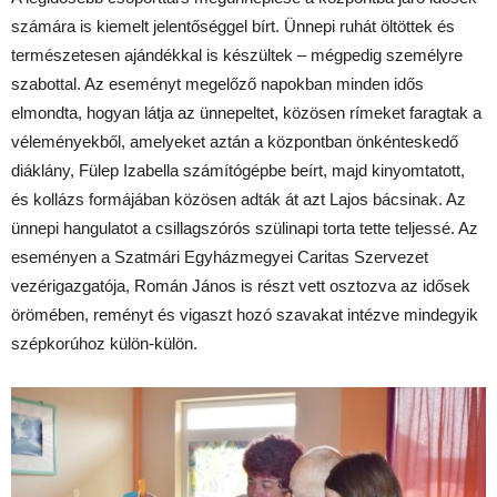
számára is kiemelt jelentőséggel bírt. Ünnepi ruhát öltöttek és
természetesen ajándékkal is készültek – mégpedig személyre
szabottal. Az eseményt megelőző napokban minden idős
elmondta, hogyan látja az ünnepeltet, közösen rímeket faragtak a
véleményekből, amelyeket aztán a központban önkénteskedő
diáklány, Fülep Izabella számítógépbe beírt, majd kinyomtatott,
és kollázs formájában közösen adták át azt Lajos bácsinak. Az
ünnepi hangulatot a csillagszórós szülinapi torta tette teljessé. Az
eseményen a Szatmári Egyházmegyei Caritas Szervezet
vezérigazgatója, Román János is részt vett osztozva az idősek
örömében, reményt és vigaszt hozó szavakat intézve mindegyik
szépkorúhoz külön-külön.