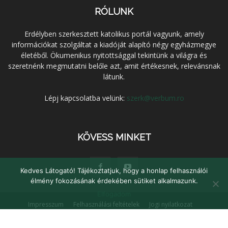
RÓLUNK
Erdélyben szerkesztett katolikus portál vagyunk, amely
információkat szolgáltat a kiadóját alapító négy egyházmegye
életéből. Ökumenikus nyitottsággal tekintünk a világra és
szeretnénk megmutatni belőle azt, amit értékesnek, relevánsnak
látunk.
Lépj kapcsolatba velünk:
szerk@verbum.ro
KÖVESS MINKET
Kedves Látogató! Tájékoztatjuk, hogy a honlap felhasználói
élmény fokozásának érdekében sütiket alkalmazunk.
Elfogadom
Impresszum
Felhasználási feltételek
Jogi nyilatkozat
Adatvédelem
Médiaajánlat
Kapcsolat