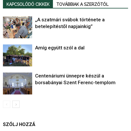
KAPCSOLÓDÓ CIKKEK
TOVÁBBIAK A SZERZŐTŐL
„A szatmári svábok története a
betelepítéstől napjainkig”
Amíg együtt szól a dal
Centenáriumi ünnepre készül a
borsabányai Szent Ferenc-templom
SZÓLJ HOZZÁ