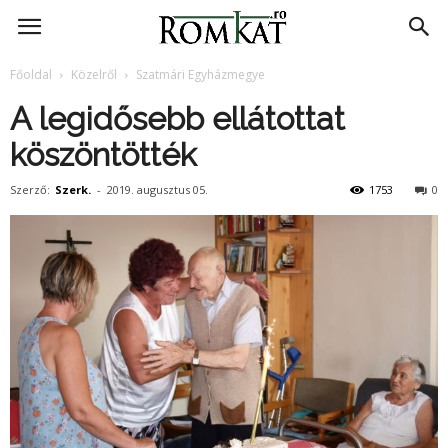
RomKat.ro
Főoldal
Közelről
Szatmári Egyházmegye
A legidősebb ellátottat
köszöntötték
Szerző:
Szerk.
-
2019. augusztus 05.
1753
0