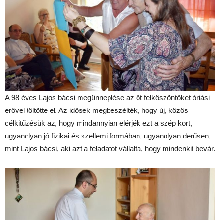
A 98 éves Lajos bácsi megünneplése az őt felköszöntőket óriási
erővel töltötte el. Az idősek megbeszélték, hogy új, közös
célkitűzésük az, hogy mindannyian elérjék ezt a szép kort,
ugyanolyan jó fizikai és szellemi formában, ugyanolyan derűsen,
mint Lajos bácsi, aki azt a feladatot vállalta, hogy mindenkit bevár.