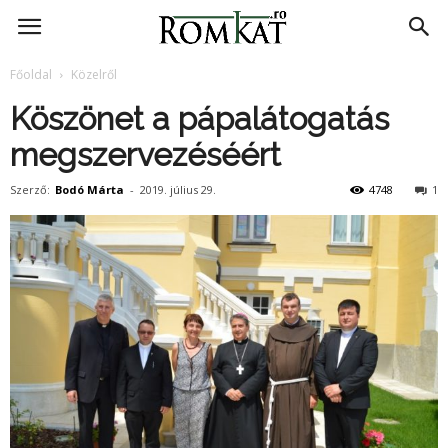
RomKat.ro
Főoldal
Közelről
Köszönet a pápalátogatás
megszervezéséért
Szerző:
Bodó Márta
-
2019. július 29.
4748
1