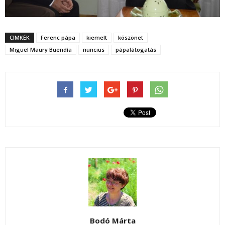
CIMKÉK
Ferenc pápa
kiemelt
köszönet
Miguel Maury Buendía
nuncius
pápalátogatás
Bodó Márta