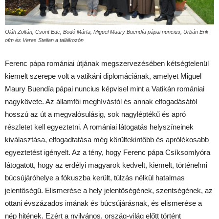
Oláh Zoltán, Csont Ede, Bodó Márta, Miguel Maury Buendía pápai nuncius, Urbán Erik
ofm és Veres Stelian a találkozón
Ferenc pápa romániai útjának megszervezésében kétségtelenül
kiemelt szerepe volt a vatikáni diplomáciának, amelyet Miguel
Maury Buendía pápai nuncius képvisel mint a Vatikán romániai
nagykövete. Az államfői meghívástól és annak elfogadásától
hosszú az út a megvalósulásig, sok nagyléptékű és apró
részletet kell egyeztetni. A romániai látogatás helyszíneinek
kiválasztása, elfogadtatása még körültekintőbb és aprólékosabb
egyeztetést igényelt. Az a tény, hogy Ferenc pápa Csíksomlyóra
látogatott, hogy az erdélyi magyarok kedvelt, kiemelt, történelmi
búcsújáróhelye a fókuszba került, túlzás nélkül hatalmas
jelentőségű. Elismerése a hely jelentőségének, szentségének, az
ottani évszázados imának és búcsújárásnak, és elismerése a
nép hitének. Ezért a nyilvános, ország-világ előtt történt