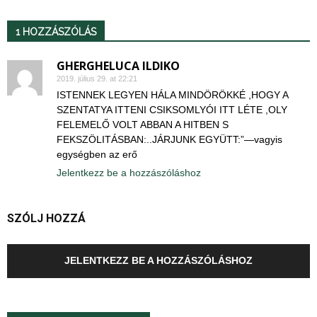
1 HOZZÁSZÓLÁS
GHERGHELUCA ILDIKO
2019. július 29. at 22:21
ISTENNEK LEGYEN HÁLA MINDÖRÖKKÉ ,HOGY A
SZENTATYA ITTENI CSIKSOMLYÓI ITT LÉTE ,OLY
FELEMELŐ VOLT ABBAN A HITBEN S
FEKSZÖLITÁSBAN:..JÁRJUNK EGYÜTT:”—vagyis
egységben az erő
Jelentkezz be a hozzászóláshoz
SZÓLJ HOZZÁ
JELENTKEZZ BE A HOZZÁSZÓLÁSHOZ