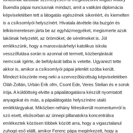
Buendía pápai nunciusnak mindazt, amit a vatikáni diplomácia
képviseletében tett a látogatás egészének sikeréért, és kiemelten
is a csíksomlyói helyszínért. Hivatala átvétele óta buzgón és
lelkiismeretesen járta be az egyházmegyéket, megismerte azok
lakóinak helyzetét, az örömöket, de sérelmeket is. Jól
emlékszünk, hogy a marosvásárhelyi katolikus iskola
vesszőfutása során is azonnal ott termett, közbenjárását
nemcsak ígérte, de befolyását latba is vetette. Ugyanezt tette
akkor is, amikor a csíksomlyói pápai jelenlét szóba került.
Mindezt köszönte meg neki a szervezőbizottság képviseletében
Oláh Zoltán, Urbán Erik ofm, Csont Ede, Veres Stelian és e sorok
írója. A küldöttség elvitte a pápalátogatásra készült nyomtatott
anyagokat és más, a pápalátogatás helyszínére utaló
emléktárgyakat. Miközben néhány félresikerült momentumról is
szó esett, elsősorban az ünnepi pillanatokra koncentrálva
emlékeztek közösen többek között arra, hogy a vigasztalanul
zuhogó eső elállt, amikor Ferenc pápa megérkezett, hogy a