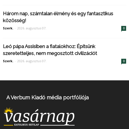
Három nap, számtalan élmény és egy fantasztikus
közösség!
Szerk.
-
2026. augusztus 07.
0
Leó pápa Assisiben a fiatalokhoz: Építsünk
szeretetteljes, nem megosztott civilizációt
Szerk.
-
2026. augusztus 07.
0
A Verbum Kiadó média portfóliója