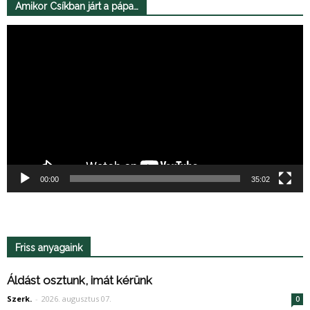
Amikor Csíkban járt a pápa…
Videólejátszó
00:00
35:02
Friss anyagaink
Áldást osztunk, imát kérünk
Szerk.
-
2026. augusztus 07.
0