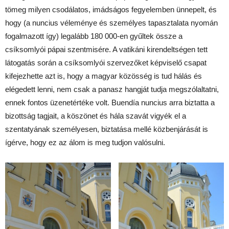
tömeg milyen csodálatos, imádságos fegyelemben ünnepelt, és
hogy (a nuncius véleménye és személyes tapasztalata nyomán
fogalmazott így) legalább 180 000-en gyűltek össze a
csíksomlyói pápai szentmisére. A vatikáni kirendeltségen tett
látogatás során a csíksomlyói szervezőket képviselő csapat
kifejezhette azt is, hogy a magyar közösség is tud hálás és
elégedett lenni, nem csak a panasz hangját tudja megszólaltatni,
ennek fontos üzenetértéke volt. Buendía nuncius arra biztatta a
bizottság tagjait, a köszönet és hála szavát vigyék el a
szentatyának személyesen, biztatása mellé közbenjárását is
ígérve, hogy ez az álom is meg tudjon valósulni.