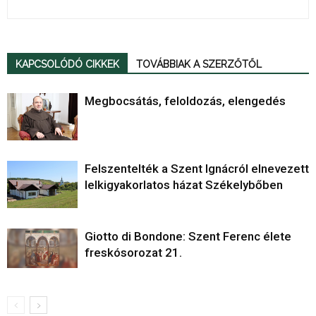
KAPCSOLÓDÓ CIKKEK
TOVÁBBIAK A SZERZŐTŐL
Megbocsátás, feloldozás, elengedés
Felszentelték a Szent Ignácról elnevezett
lelkigyakorlatos házat Székelybőben
Giotto di Bondone: Szent Ferenc élete
freskósorozat 21.