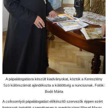
A pápalátogatásra készült kiadványokat, köztük a Keresztény
Szó különszámát ajándékozta a küldöttség a nunciusnak. Fotók:
Bodó Márta
A csíksomlyói pápalátogatást előkészítő szervezők éppen ezért
fontosnak tartották személyesen is megköszönni Miguel Maury