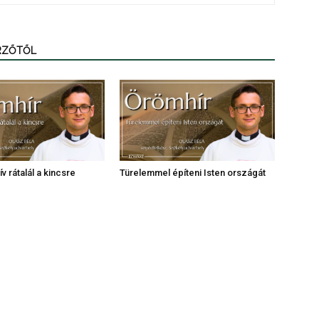
ERZŐTŐL
v rátalál a kincsre
Türelemmel építeni Isten országát