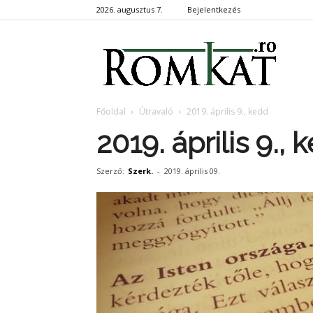
2026. augusztus 7.
Bejelentkezés
RomKa
Főoldal
Útravaló
2019. április 9., kedd
2019. április 9., 
Szerző:
Szerk.
-
2019. április 09.