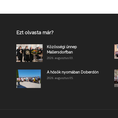
Ezt olvasta már?
Közösségi ünnep
Mallersdorfban
2026. augusztus 03.
A hősök nyomában Doberdón
2026. augusztus 05.