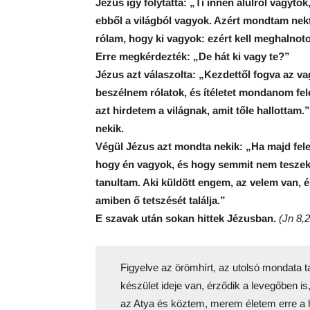
Jézus így folytatta: „Ti innen alulról vagytok
ebből a világból vagyok. Azért mondtam nek
rólam, hogy ki vagyok: ezért kell meghalnot
Erre megkérdezték: „De hát ki vagy te?”
Jézus azt válaszolta: „Kezdettől fogva az v
beszélnem rólatok, és ítéletet mondanom fel
azt hirdetem a világnak, amit tőle hallottam
nekik.
Végül Jézus azt mondta nekik: „Ha majd fele
hogy én vagyok, és hogy semmit nem teszek
tanultam. Aki küldött engem, az velem van,
amiben ő tetszését találja.”
E szavak után sokan hittek Jézusban.
(Jn 8,
Figyelve az örömhírt, az utolsó mondata t
készület ideje van, érződik a levegőben i
az Atya és köztem, merem életem erre a hí