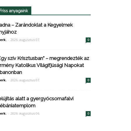
Friss anyagaink
adna – Zarándoklat a Kegyelmek
nyjához
erk.
-
2026. augusztus 07.
0
Egy szív Krisztusban” – megrendezték az
rmény Katolikus Világifjúsági Napokat
ibanonban
erk.
-
2026. augusztus 07.
0
elújítás alatt a gyergyócsomafalvi
lébániatemplom
erk.
-
2026. augusztus 06.
0