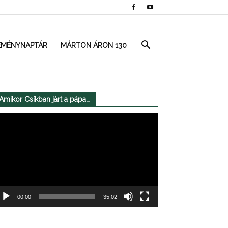
EMÉNYNAPTÁR
MÁRTON ÁRON 130
Amikor Csíkban járt a pápa…
deólejátszó
00:00
35:02