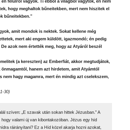
, én felülről vagyok. Ti ebből a világból vagytok, én nem
tek, hogy meghaltok bűneitekben, mert nem hiszitek el
ok bűneitekben.”
agyok, amit mondok is nektek. Sokat kellene még
ettetek, mert aki engem küldött, igazmondó; én pedig
.” De azok nem értették meg, hogy az Atyáról beszél
melitek (a kereszten) az Emberfiát, akkor megtudjátok,
 önmagamtól, hanem azt hirdetem, amit Atyámtól
 és nem hagy magamra, mert én mindig azt cselekszem,
21-30)
alál szíven: „E szavak után sokan hittek Jézusban.” A
s, hogy valami új van kibontakozóban. Jézus egy híd
dra ráirányítani? Ez a Híd közel akarja hozni azokat,