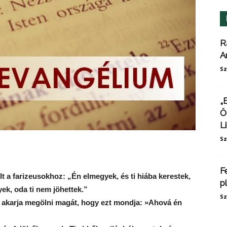
R
A
Sz
„
Ö
L
Sz
F
t a farizeusokhoz: „Én elmegyek, és ti hiába kerestek,
p
k, oda ti nem jöhettek.”
Sz
 akarja megölni magát, hogy ezt mondja: »Ahová én