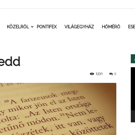
t.ro
KÖZELRŐL
PONTIFEX
VILÁGEGYHÁZ
HŐMÉRŐ
ES
kedd
Vi
1231
0