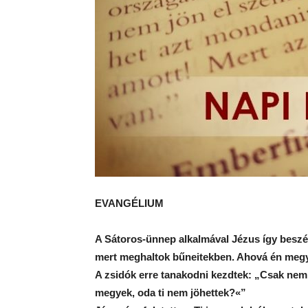
EVANGÉLIUM
A Sátoros-ünnep alkalmával Jézus így beszél
mert meghaltok bűneitekben. Ahová én megye
A zsidók erre tanakodni kezdtek: „Csak nem
megyek, oda ti nem jöhettek?«”