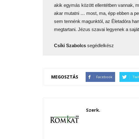
akik egymás között ellentétben vannak, m
akar mutatni … most, ma, épp ebben a p
sem tennénk magunktól, az Életadóra hango
megtartani. Jézus szavai legyenek a saj
Csíki Szabolcs
segédlelkész
MEGOSZTÁS
Facebook
Twi
Szerk.