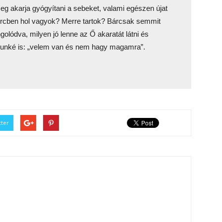
eg akarja gyógyítani a sebeket, valami egészen újat
ercben hol vagyok? Merre tartok? Bárcsak semmit
lódva, milyen jó lenne az Ő akaratát látni és
átunké is: „velem van és nem hagy magamra”.
tter