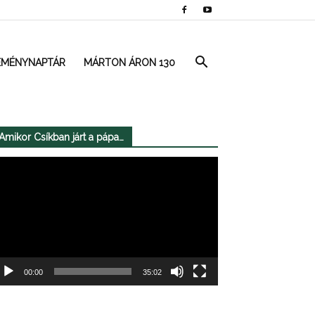
EMÉNYNAPTÁR
MÁRTON ÁRON 130
Amikor Csíkban járt a pápa…
deólejátszó
00:00
35:02