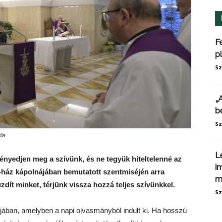
F
p
Sz
„
b
Sz
dia
L
ényedjen meg a szívünk, és ne tegyük hiteltelenné az
i
a-ház kápolnájában bemutatott szentmiséjén arra
m
zdít minket, térjünk vissza hozzá teljes szívünkkel.
Sz
jában, amelyben a napi olvasmányból indult ki. Ha hosszú