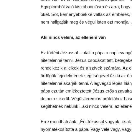
Egyiptomból való kiszabadulásra és arra, hogy m
őket. Sőt, keményebbekké váltak az emberek, r
nem hallgatják meg és végül Isten ezt mondja: „
Aki nincs velem, az ellenem van
Ez történt Jézussal – utalt a pápa a napi evan
hiteltelenné tenni. Jézus csodákat tett, beteg
rendelkezik a lelkek és a szívek számára. Az
ördögök fejedelmének segítségével űzi ki az ör
hiteltelenné akarják tenni. A legvégső lépés hi
pápa ezután emlékeztetett Jézus erős szavaira
de nem sikerül. Végül Jeremiás prófétához has
segíthetnek nekünk: „aki nincs velem, az ellen
Erre mondhatnánk: „Én Jézussal vagyok, csak k
nyomatékosította a pápa. Vagy vele vagy, va