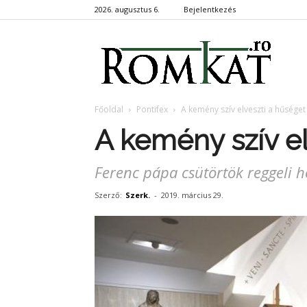
2026. augusztus 6.
Bejelentkezés
RomKa
Főoldal
Pontifex
A kemény szív elveszti a hűséget
A kemény szív el
Ferenc pápa csütörtök reggeli h
Szerző:
Szerk.
-
2019. március 29.