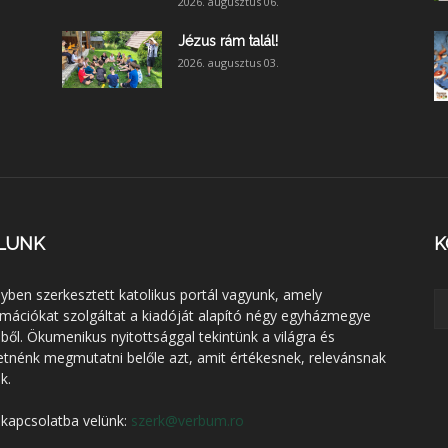
2026. augusztus 06.
Jézus rám talál!
2026. augusztus 03.
LUNK
K
lyben szerkesztett katolikus portál vagyunk, amely
rmációkat szolgáltat a kiadóját alapító négy egyházmegye
éből. Ökumenikus nyitottsággal tekintünk a világra és
etnénk megmutatni belőle azt, amit értékesnek, relevánsnak
k.
 kapcsolatba velünk:
szerk@verbum.ro