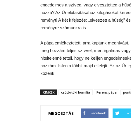
engedelmes a szíved, vagy elvesztetted a hűs
hozzá? Az Úr elutasításához kifogásokat kerese
reményt! A két kifejezés: „elveszett a hűség” 
reményre számunkra is.
A pápa emlékeztetett: arra kaptunk meghívást, 
meg hozzám teljes szívvel, mert irgalmas vagy
hiteltelenné tettél, hogy ne kelljen engedelmes
hozzám. Isten a többit majd elfelejti. Ez az Úr
közénk.
CIMKÉK
csütörtöki homília
Ferenc pápa
pont
MEGOSZTÁS
Facebook
Twi