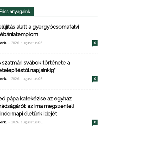
Friss anyagaink
elújítás alatt a gyergyócsomafalvi
lébániatemplom
erk.
-
2026. augusztus 06.
0
A szatmári svábok története a
etelepítéstől napjainkig”
erk.
-
2026. augusztus 06.
0
eó pápa katekézise az egyház
mádságáról: az ima megszenteli
indennapi életünk idejét
erk.
-
2026. augusztus 06.
0