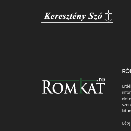
RÓ
Erdé
info
élet
szer
látun
Lépj