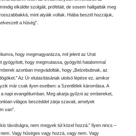
indig elküldte szolgáit, prófétáit, de sosem hallgatták meg
osszabbakká, mint atyáik voltak. Hiába beszél hozzájuk,
elveszett a hűség”.
géliumra, hogy megmagyarázza, mit jelent az Urat
eket gyógyított, hogy megmutassa, gyógyító hatalommal
 emberek azonban megvádolták, hogy „Belzebubnak, az
dögöket.” Az Úr elutasításának utolsó lépése ez, amikor
ányzik már csak ilyen esetben: a Szentlélek káromlása. A
 a napi evangéliumban. Meg akarja győzni az embereket,
onlóan világos beszéddel zárja szavait, amelyek
em van”.
is távolságra, nem megyek túl közel hozzá.” Ilyen nincs –
gy nem. Vagy hűséges vagy hozzá, vagy nem. Vagy