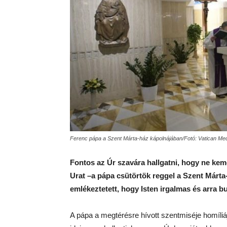
Ferenc pápa a Szent Márta-ház kápolnájában/Fotó: Vatican Me
Fontos az Úr szavára hallgatni, hogy ne kem
Urat –a pápa csütörtök reggel a Szent Márt
emlékeztetett, hogy Isten irgalmas és arra bu
A pápa a megtérésre hívott szentmiséje homíliá