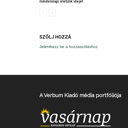
mindennapi életünk idejét
SZÓLJ HOZZÁ
Jelentkezz be a hozzászóláshoz
A Verbum Kiadó média portfóliója