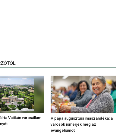
ERZŐTŐL
áírta Vatikán városállam
A pápa augusztusi imaszándéka: a
ényét
városok ismerjék meg az
evangéliumot