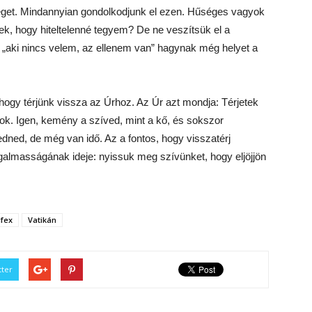
éget. Mindannyian gondolkodjunk el ezen. Hűséges vagyok
k, hogy hiteltelenné tegyem? De ne veszítsük el a
és „aki nincs velem, az ellenem van” hagynak még helyet a
hogy térjünk vissza az Úrhoz. Az Úr azt mondja: Térjetek
ok. Igen, kemény a szíved, mint a kő, és sokszor
kedned, de még van idő. Az a fontos, hogy visszatérj
 irgalmasságának ideje: nyissuk meg szívünket, hogy eljöjjön
ifex
Vatikán
tter