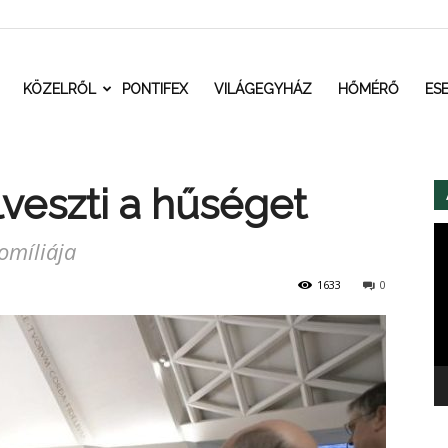
t.ro
KÖZELRŐL
PONTIFEX
VILÁGEGYHÁZ
HŐMÉRŐ
ES
veszti a hűséget
Vi
omíliája
1633
0