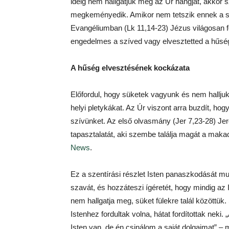
ideig nem hallgatjuk meg az Úr hangját, akkor s
megkeményedik. Amikor nem tetszik ennek a s
Evangéliumban (Lk 11,14-23) Jézus világosan f
engedelmes a szíved vagy elvesztetted a hűség
A hűség elvesztésének kockázata
Előfordul, hogy süketek vagyunk és nem halljuk
helyi pletykákat. Az Úr viszont arra buzdít, ho
szívünket. Az első olvasmány (Jer 7,23-28) Jer
tapasztalatát, aki szembe találja magát a makac
News
.
Ez a szentírási részlet Isten panaszkodását mu
szavát, és hozzáteszi ígéretét, hogy mindig az
nem hallgatja meg, süket fülekre talál közöttük
Istenhez fordultak volna, hátat fordítottak nek
Isten van, de én csinálom a saját dolgaimat” 