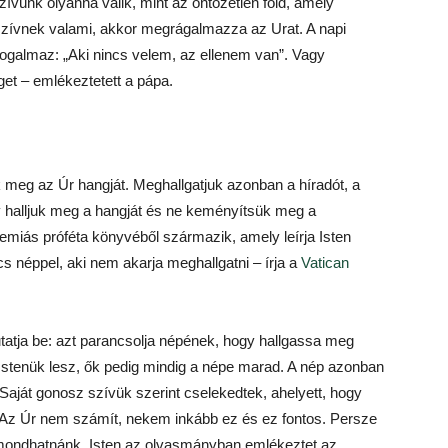
zívünk olyanná válik, mint az öntözetlen föld, amely
zívnek valami, akkor megrágalmazza az Urat. A napi
ogalmaz: „Aki nincs velem, az ellenem van”. Vagy
et – emlékeztetett a pápa.
 meg az Úr hangját. Meghallgatjuk azonban a híradót, a
gy halljuk meg a hangját és ne keményítsük meg a
emiás próféta könyvéből származik, amely leírja Isten
s néppel, aki nem akarja meghallgatni – írja a
Vatican
tatja be: azt parancsolja népének, hogy hallgassa meg
 Istenük lesz, ők pedig mindig a népe marad. A nép azonban
. Saját gonosz szívük szerint cselekedtek, ahelyett, hogy
i. „Az Úr nem számít, nekem inkább ez és ez fontos. Persze
– mondhatnánk. Isten az olvasmányban emlékeztet az