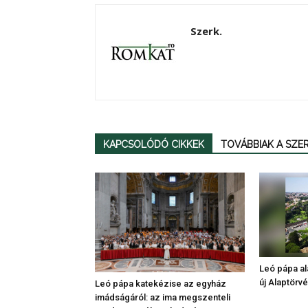
Szerk.
KAPCSOLÓDÓ CIKKEK
TOVÁBBIAK A SZ
Leó pápa al
új Alaptörv
Leó pápa katekézise az egyház
imádságáról: az ima megszenteli