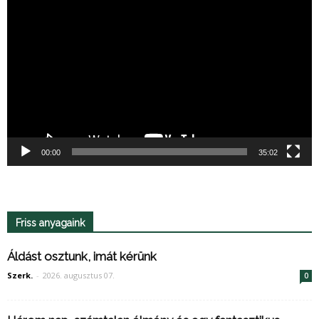
Videólejátszó
00:00
35:02
Friss anyagaink
Áldást osztunk, imát kérünk
Szerk.
-
2026. augusztus 07.
0