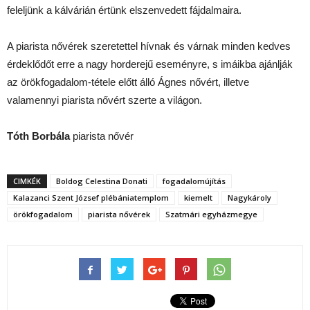
feleljünk a kálvárián értünk elszenvedett fájdalmaira.
A piarista nővérek szeretettel hívnak és várnak minden kedves
érdeklődőt erre a nagy horderejű eseményre, s imáikba ajánlják
az örökfogadalom-tétele előtt álló Ágnes nővért, illetve
valamennyi piarista nővért szerte a világon.
Tóth Borbála
piarista nővér
CIMKÉK
Boldog Celestina Donati
fogadalomújítás
Kalazanci Szent József plébániatemplom
kiemelt
Nagykároly
örökfogadalom
piarista nővérek
Szatmári egyházmegye