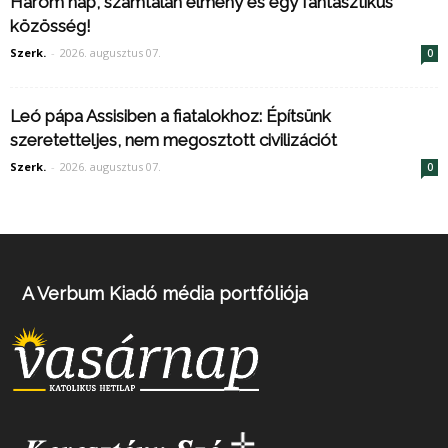
Három nap, számtalan élmény és egy fantasztikus
közösség!
Szerk.
-
2026. augusztus 07.
0
Leó pápa Assisiben a fiatalokhoz: Építsünk
szeretetteljes, nem megosztott civilizációt
Szerk.
-
2026. augusztus 07.
0
A Verbum Kiadó média portfóliója