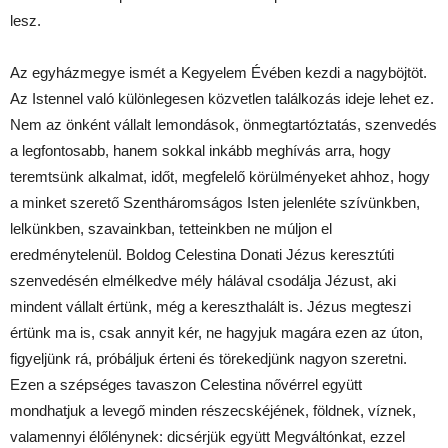
lesz.
Az egyházmegye ismét a Kegyelem Évében kezdi a nagyböjtöt.
Az Istennel való különlegesen közvetlen találkozás ideje lehet ez.
Nem az önként vállalt lemondások, önmegtartóztatás, szenvedés
a legfontosabb, hanem sokkal inkább meghívás arra, hogy
teremtsünk alkalmat, időt, megfelelő körülményeket ahhoz, hogy
a minket szerető Szentháromságos Isten jelenléte szívünkben,
lelkünkben, szavainkban, tetteinkben ne múljon el
eredménytelenül. Boldog Celestina Donati Jézus keresztúti
szenvedésén elmélkedve mély hálával csodálja Jézust, aki
mindent vállalt értünk, még a kereszthalált is. Jézus megteszi
értünk ma is, csak annyit kér, ne hagyjuk magára ezen az úton,
figyeljünk rá, próbáljuk érteni és törekedjünk nagyon szeretni.
Ezen a szépséges tavaszon Celestina nővérrel együtt
mondhatjuk a levegő minden részecskéjének, földnek, víznek,
valamennyi élőlénynek: dicsérjük együtt Megváltónkat, ezzel