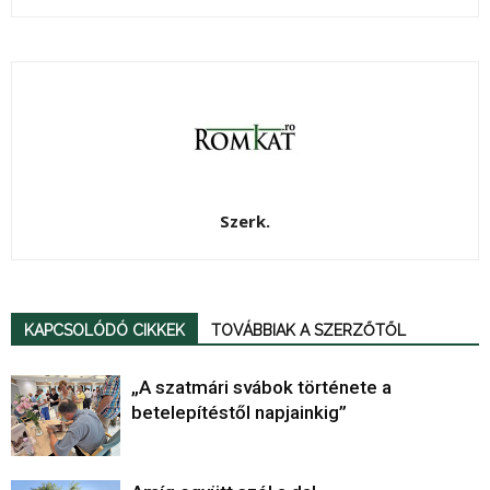
Szerk.
KAPCSOLÓDÓ CIKKEK
TOVÁBBIAK A SZERZŐTŐL
„A szatmári svábok története a
betelepítéstől napjainkig”