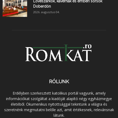
Lövészárkok, kavernák és emberi sorsok
Doberdón
2026. augusztus 04.
RÓLUNK
Erdélyben szerkesztett katolikus portál vagyunk, amely
információkat szolgáltat a kiadóját alapító négy egyházmegye
életéből. Ökumenikus nyitottsággal tekintünk a világra és
szeretnénk megmutatni belőle azt, amit értékesnek, relevánsnak
látunk.