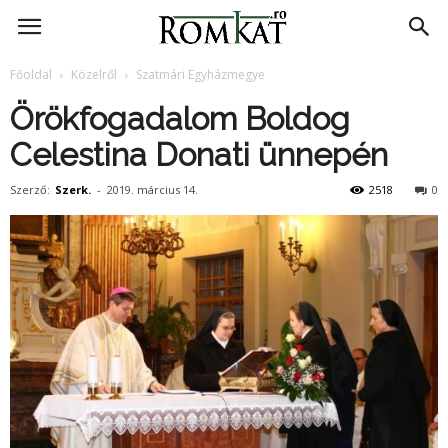
RomKat.ro
Főoldal
Közelről
Szatmári Egyházmegye
Örökfogadalom Boldog
Celestina Donati ünnepén
Szerző:
Szerk.
-
2019. március 14.
2518
0