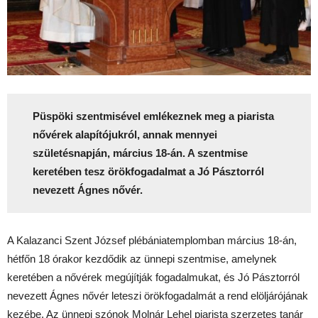
Püspöki szentmisével emlékeznek meg a piarista
nővérek alapítójukról, annak mennyei
születésnapján, március 18-án. A szentmise
keretében tesz örökfogadalmat a Jó Pásztorról
nevezett Ágnes nővér.
A Kalazanci Szent József plébániatemplomban március 18-án,
hétfőn 18 órakor kezdődik az ünnepi szentmise, amelynek
keretében a nővérek megújítják fogadalmukat, és Jó Pásztorról
nevezett Ágnes nővér leteszi örökfogadalmát a rend elöljárójának
kezébe. Az ünnepi szónok Molnár Lehel piarista szerzetes tanár