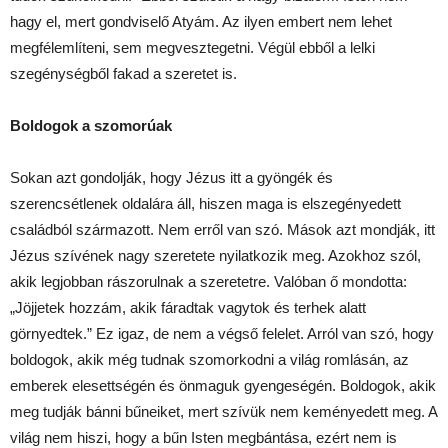
hagy el, mert gondviselő Atyám. Az ilyen embert nem lehet
megfélemlíteni, sem megvesztegetni. Végül ebből a lelki
szegénységből fakad a szeretet is.
Boldogok a szomorúak
Sokan azt gondolják, hogy Jézus itt a gyöngék és
szerencsétlenek oldalára áll, hiszen maga is elszegényedett
családból származott. Nem erről van szó. Mások azt mondják, itt
Jézus szívének nagy szeretete nyilatkozik meg. Azokhoz szól,
akik legjobban rászorulnak a szeretetre. Valóban ő mondotta:
„Jöjjetek hozzám, akik fáradtak vagytok és terhek alatt
görnyedtek.” Ez igaz, de nem a végső felelet. Arról van szó, hogy
boldogok, akik még tudnak szomorkodni a világ romlásán, az
emberek elesettségén és önmaguk gyengeségén. Boldogok, akik
meg tudják bánni bűneiket, mert szívük nem keményedett meg. A
világ nem hiszi, hogy a bűn Isten megbántása, ezért nem is