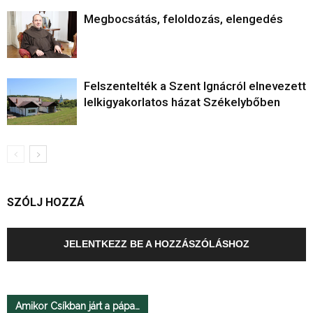
Megbocsátás, feloldozás, elengedés
Felszentelték a Szent Ignácról elnevezett
lelkigyakorlatos házat Székelybőben
SZÓLJ HOZZÁ
JELENTKEZZ BE A HOZZÁSZÓLÁSHOZ
Amikor Csíkban járt a pápa…