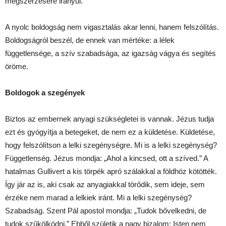
megszerzésére irányul.
A nyolc boldogság nem vigasztalás akar lenni, hanem felszólítás.
Boldogságról beszél, de ennek van mértéke: a lélek
függetlensége, a szív szabadsága, az igazság vágya és segítés
öröme.
Boldogok a szegények
Biztos az embernek anyagi szükségletei is vannak. Jézus tudja
ezt és gyógyítja a betegeket, de nem ez a küldetése. Küldetése,
hogy felszólítson a lelki szegénységre. Mi is a lelki szegénység?
Függetlenség. Jézus mondja: „Ahol a kincsed, ott a szíved.” A
hatalmas Gullivert a kis törpék apró szálakkal a földhöz kötötték.
Így jár az is, aki csak az anyagiakkal törődik, sem ideje, sem
érzéke nem marad a lelkiek iránt. Mi a lelki szegénység?
Szabadság. Szent Pál apostol mondja: „Tudok bővelkedni, de
tudok szűkölködni.” Ebből születik a nagy bizalom: Isten nem