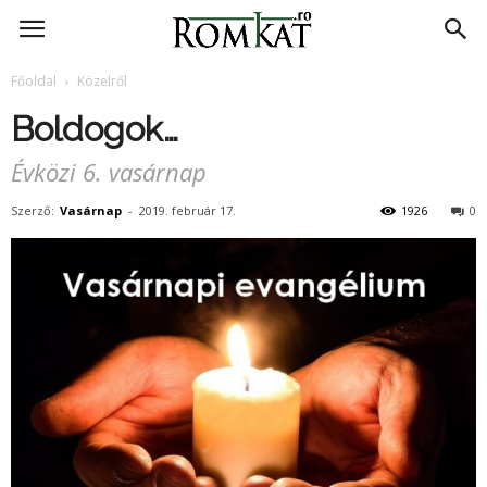
RomKat.ro
Főoldal
Közelről
Boldogok…
Évközi 6. vasárnap
Szerző:
Vasárnap
-
2019. február 17.
1926
0