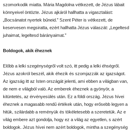
szomorkodik miatta. Mária Magdolna vétkezett, de Jézus lábait
könnyeivel öntözte. Jézus ajkáról hallhatta a vigasztalást:
„Bocsánatot nyertek bűneid.” Szent Péter is vétkezett, de
keservesen megsiratta, ezért hallhatta Jézus válaszát: „Legeltesd
juhaimat, legeltesd bárányaimat.”
Boldogok, akik éheznek
Előbb a lelki szegénységről volt szó, itt pedig a lelki éhségről.
Jézus azokról beszél, akik éhezik és szomjazzák az igazságot.
Az igazság itt az Isten országát jelenti, ami ebben a világban van,
de nem e világból való. Az emberek éheznek a gyönyör, a
kitüntetés, az érvényesülés után. Ez a földi ország. Jézus hívei
éheznek a magasabb rendű értékek után, hogy erősebb legyen a
hitük, szilárdabb a reményük és tökéletesebb a szeretetük. Az e
világ embere azt gondolja, hogy ez a világ az egyetlen, s azért
boldogok. Jézus hívei nem azért boldogok, mintha a szegénység