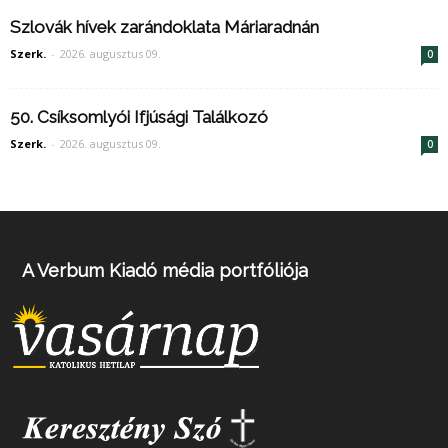
Szlovák hívek zarándoklata Máriaradnán
Szerk.
-
2026. augusztus 09.
0
50. Csíksomlyói Ifjúsági Találkozó
Szerk.
-
2026. augusztus 09.
0
A Verbum Kiadó média portfóliója