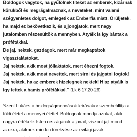
Boldogok vagytok, ha gyűlölnek titeket az emberek, kizárnak
körükből és megrágalmaznak, s neveteket, mint valami
szégyenletes dolgot, emlegetik az Emberfia miatt. Örüljetek,
ha majd ez bekövetkezik, és ujjongjatok, mert nagy
jutalomban részesültök a mennyben. Atyáik is így bántak a
prófétákkal.
De jaj, nektek, gazdagok, mert már megkaptátok
vigasztalástokat.
Jaj nektek, akik most jóllaktatok, mert éhezni fogtok.
Jaj nektek, akik most nevettek, mert sírni és jajgatni fogtok!
Jaj nektek, ha az emberek hízelegnek nektek! Hisz atyáik is
így tettek a hamis prófétákkal.”
(Lk 6,17.20-26)
Szent Lukács a boldogságmondások leírásakor szembeállítja a
földi életet a mennyei élettel. Boldognak mondja azokat, akik
nagyra értékelik Isten országának a javait, viszont jajt mond
azokra, akiknek minden törekvése az evilági javak