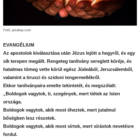
Fotó: pixabay.com
EVANGÉLIUM
Az apostolok kiválasztása után Jézus lejött a hegyről, és egy
sík terepen megállt. Rengeteg tanítvány sereglett köréje, és
hatalmas tömeg vette körül egész Júdeából, Jeruzsálemből,
valamint a tiruszi és szidoni tengermellékről.
Ekkor tanítványaira emelte tekintetét, és megszólalt:
„Boldogok vagytok, ti, szegények, mert tiétek az Isten
országa.
Boldogok vagytok, akik most éheztek, mert jutalmul
bőségben lesz részetek.
Boldogok vagytok, akik most sírtok, mert sírástok nevetésre
fordul.