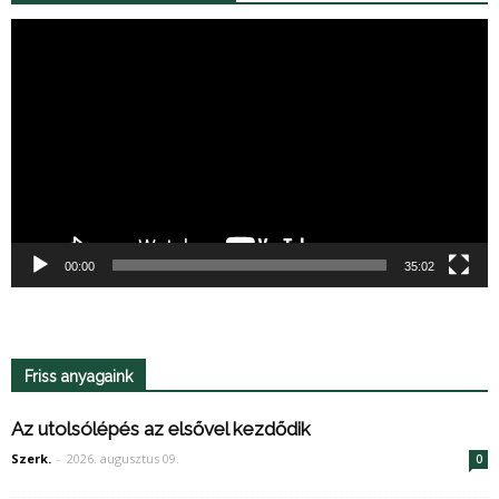
Videólejátszó
00:00
35:02
Friss anyagaink
Az utolsólépés az elsővel kezdődik
Szerk.
-
2026. augusztus 09.
0