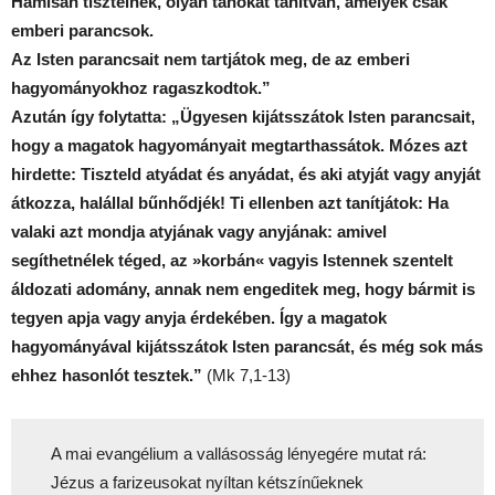
Hamisan tisztelnek, olyan tanokat tanítván, amelyek csak
emberi parancsok.
Az Isten parancsait nem tartjátok meg, de az emberi
hagyományokhoz ragaszkodtok.”
Azután így folytatta: „Ügyesen kijátsszátok Isten parancsait,
hogy a magatok hagyományait megtarthassátok. Mózes azt
hirdette: Tiszteld atyádat és anyádat, és aki atyját vagy anyját
átkozza, halállal bűnhődjék! Ti ellenben azt tanítjátok: Ha
valaki azt mondja atyjának vagy anyjának: amivel
segíthetnélek téged, az »korbán« vagyis Istennek szentelt
áldozati adomány, annak nem engeditek meg, hogy bármit is
tegyen apja vagy anyja érdekében. Így a magatok
hagyományával kijátsszátok Isten parancsát, és még sok más
ehhez hasonlót tesztek.”
(Mk 7,1-13)
A mai evangélium a vallásosság lényegére mutat rá:
Jézus a farizeusokat nyíltan kétszínűeknek