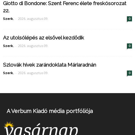
Giotto di Bondone: Szent Ferenc élete freskósorozat
22.
Szerk.
-
2026. augusztus 09.
0
Az utolsólépés az elsővel kezdődik
Szerk.
-
2026. augusztus 09.
0
Szlovák hívek zarándoklata Máriaradnán
Szerk.
-
2026. augusztus 09.
0
A Verbum Kiadó média portfóliója