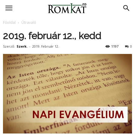
RomKat.ro
Főoldal
Útravaló
2019. február 12., kedd
Szerző:
Szerk.
-
2019. február 12.
1197
0