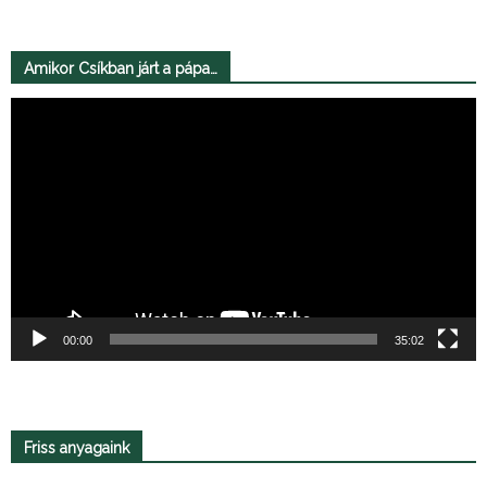
Amikor Csíkban járt a pápa…
Videólejátszó
00:00
35:02
Friss anyagaink