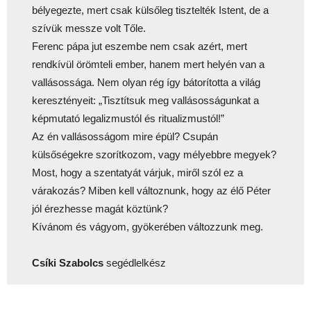
bélyegezte, mert csak külsőleg tisztelték Istent, de a
szívük messze volt Tőle.
Ferenc pápa jut eszembe nem csak azért, mert
rendkívül örömteli ember, hanem mert helyén van a
vallásossága. Nem olyan rég így bátorította a világ
keresztényeit: „Tisztítsuk meg vallásosságunkat a
képmutató legalizmustól és ritualizmustól!”
Az én vallásosságom mire épül? Csupán
külsőségekre szorítkozom, vagy mélyebbre megyek?
Most, hogy a szentatyát várjuk, miről szól ez a
várakozás? Miben kell változnunk, hogy az élő Péter
jól érezhesse magát köztünk?
Kívánom és vágyom, gyökerében változzunk meg.
Csíki Szabolcs
segédlelkész