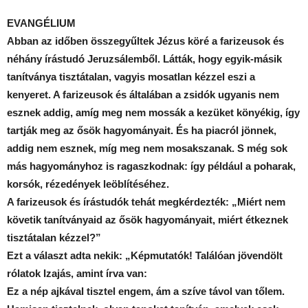
EVANGÉLIUM
Abban az időben összegyűltek Jézus köré a farizeusok és
néhány írástudó Jeruzsálemből. Látták, hogy egyik-másik
tanítványa tisztátalan, vagyis mosatlan kézzel eszi a
kenyeret. A farizeusok és általában a zsidók ugyanis nem
esznek addig, amíg meg nem mossák a kezüket könyékig, így
tartják meg az ősök hagyományait. És ha piacról jönnek,
addig nem esznek, míg meg nem mosakszanak. S még sok
más hagyományhoz is ragaszkodnak: így például a poharak,
korsók, rézedények leöblítéséhez.
A farizeusok és írástudók tehát megkérdezték: „Miért nem
követik tanítványaid az ősök hagyományait, miért étkeznek
tisztátalan kézzel?”
Ezt a választ adta nekik: „Képmutatók! Találóan jövendölt
rólatok Izajás, amint írva van:
Ez a nép ajkával tisztel engem, ám a szíve távol van tőlem.