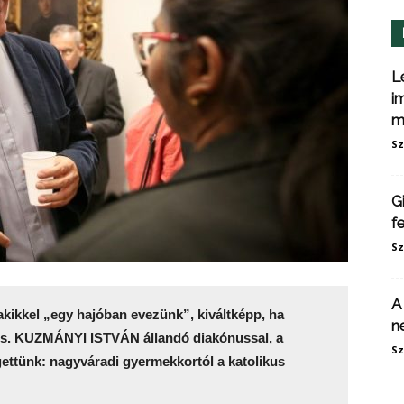
L
i
m
Sz
G
f
Sz
A
akikkel „egy hajóban evezünk”, kiváltképp, ha
n
ös. KUZMÁNYI ISTVÁN állandó diakónussal, a
Sz
ettünk: nagyváradi gyermekkortól a katolikus