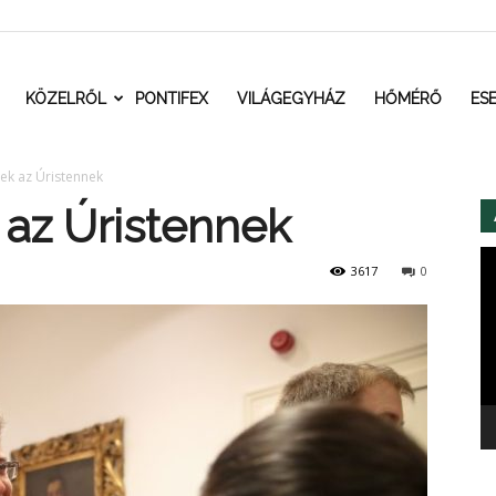
t.ro
KÖZELRŐL
PONTIFEX
VILÁGEGYHÁZ
HŐMÉRŐ
ES
ek az Úristennek
 az Úristennek
Vi
3617
0