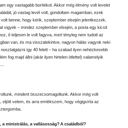
tam egy vastagabb borítékot. Akkor még élmény volt levelet
aládát, jó vastag levél volt, gondoltam magamban, ezek
az volt benne, hogy kérik, szeptember elsején jelentkezzek,
al vigyek – mindez szeptember elsején, a posta egy kicsit
ő teljesen le volt fagyva, mert tényleg nem tudott az
gban van, és ma visszatekintve, nagyon hálás vagyok neki
 nosztalgiázni így 40 felett – ha szabad ilyen nehézkesebb
m fog majd állni (akár ilyen hirtelen ötlettel) valamelyik
m…
roltunk, mindent összecsomagoltunk. Akkor még volt
 eljött velem, és arra emlékszem, hogy végigsírta az
Esztergomba.
 a ministrálás, a vallásosság? A családból?