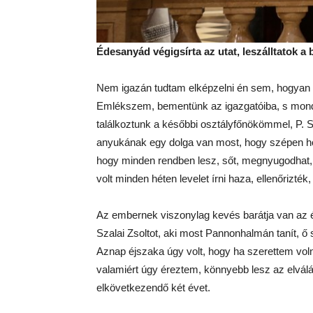
Édesanyád végigsírta az utat, leszálltatok a
Nem igazán tudtam elképzelni én sem, hogyan 
Emlékszem, bementünk az igazgatóiba, s mondta
találkoztunk a későbbi osztályfőnökömmel, P. S
anyukának egy dolga van most, hogy szépen holn
hogy minden rendben lesz, sőt, megnyugodhat, m
volt minden héten levelet írni haza, ellenőrizté
Az embernek viszonylag kevés barátja van az 
Szalai Zsoltot, aki most Pannonhalmán tanít, ő 
Aznap éjszaka úgy volt, hogy ha szerettem vo
valamiért úgy éreztem, könnyebb lesz az elválá
elkövetkezendő két évet.