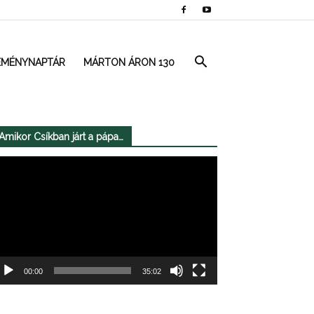
EMÉNYNAPTÁR
MÁRTON ÁRON 130
Amikor Csíkban járt a pápa…
deólejátszó
00:00
35:02