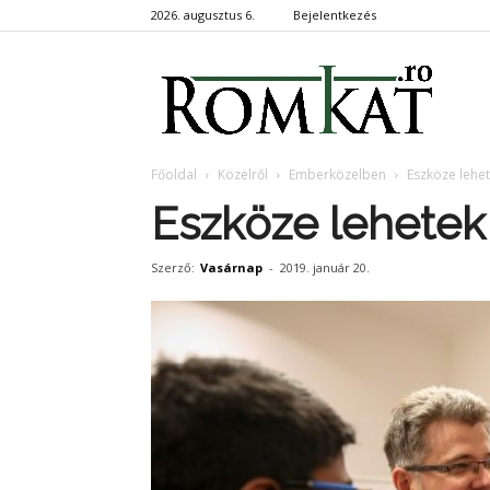
2026. augusztus 6.
Bejelentkezés
RomKa
Főoldal
Közelről
Emberközelben
Eszköze lehet
Eszköze lehetek
Szerző:
Vasárnap
-
2019. január 20.