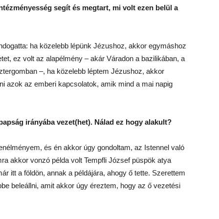
tézményesség segít és megtart, mi volt ezen belül a
dogatta: ha közelebb lépünk Jézushoz, akkor egymáshoz
etet, ez volt az alapélmény – akár Váradon a bazilikában, a
ztergomban –, ha közelebb léptem Jézushoz, akkor
ni azok az emberi kapcsolatok, amik mind a mai napig
papság irányába vezet(het). Nálad ez hogy alakult?
enélményem, és én akkor úgy gondoltam, az Istennel való
a akkor vonzó példa volt Tempfli József püspök atya
r itt a földön, annak a példájára, ahogy ő tette. Szerettem
epbe beleállni, amit akkor úgy éreztem, hogy az ő vezetési