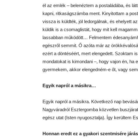
él az emlék – belenéztem a postaládába, és lát
kapni, ritkaságszámba ment. Kinyitottam a post
vissza is küldték, jól ledorgálnak, és ehelyett 
küldik is a csomaglistát, hogy mit kell magamm
lassabban működött… Felmentem édesanyámhoz, 
egészről semmit. Ő azóta már az örökkévalósá
ezért a döntéséért, mert elengedett. Szoktam is
mondatokat is kimondani –, hogy vajon én, ha elé
gyermekem, akkor elengedném-e őt, vagy se
Egyik napról a másikra…
Egyik napról a másikra. Következő nap bevásá
Nagyváradról Esztergomba közvetlen buszjárat,
egész utat (Isten nyugosztalja). Így kerültem 
Honnan eredt ez a gyakori szentmisére járás,