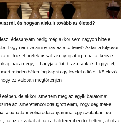
 buszról, és hogyan alakult tovább az életed?
lesz, édesanyám pedig még akkor sem nagyon hitte el.
, hogy nem valami elírás ez a történet? Aztán a folyosón
zabó József prefektussal, aki nyugtatni próbálta: kedves
ap hazamegy, itt hagyja a fiát, bízza ránk és higgye el,
ert minden héten fog kapni egy levelet a fiától. Kötelező
k, hogy ez valóban megtörténjen.
életében, de akkor ismertem meg az egyik barátomat,
szinte az ismeretlenből odaugrott elém, hogy segíthet-e.
lna, aludhattam volna édesanyámmal egy szobában, de
s, ha az éjszakát abban a hálóteremben tölthettem, ahol az