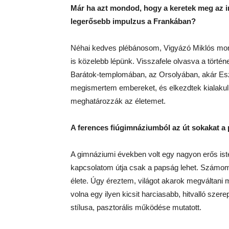
Már ha azt mondod, hogy a keretek meg az in
legerősebb impulzus a Frankában?
Néhai kedves plébánosom, Vigyázó Miklós mon
is közelebb lépünk. Visszafele olvasva a történ
Barátok-templomában, az Orsolyában, akár Es
megismertem embereket, és elkezdtek kialakul
meghatározzák az életemet.
A ferences fiúgimnáziumból az út sokakat a 
A gimnáziumi években volt egy nagyon erős ist
kapcsolatom útja csak a papság lehet. Számomr
élete. Úgy éreztem, világot akarok megváltani má
volna egy ilyen kicsit harciasabb, hitvalló szer
stílusa, pasztorális működése mutatott.