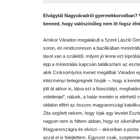
Elvágytál Nagyváradról gyermekkorodban? V
benned, hogy valószínűleg nem itt fogsz éln
Amikor Váradon megalakult a Szent László Gim
soron, én rendszeresen a bazilikában ministrálta
távol van a szüleitől, milyen jó lenne ezt kipr
épp a ministrálás kapcsán találkoztam az eszt
akik Csíksomlyóra menet megálltak Váradon e
intézményi betegségnek hívják –, hogy a kere
jött át akkor is, látva ezt a fiúosztályt, meghat
véletlenjei”, nálunk, a határ mentén is elérhető 
oldalon elfért az összes magyarországi katolik
Zita segített nekem, hogy írjak egy levelet Es
nagyon nem is hittem abban, hogy ez sikerülhe
Magyarországra és elviszi – akkoriban a posta eg
azzal el is felejtettem. Egyszer csak, szeptembe