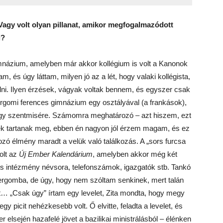
agy volt olyan pillanat, amikor megfogalmazódott
i?
názium, amelyben már akkor kollégium is volt a Kanonok
m, és úgy láttam, milyen jó az a lét, hogy valaki kollégista,
óbálni. Ilyen érzések, vágyak voltak bennem, és egyszer csak
ergomi ferences gimnázium egy osztályával (a frankások),
gy szentmisére. Számomra meghatározó – azt hiszem, ezt
tek tartanak meg, ebben én nagyon jól érzem magam, és ez
ározó élmény maradt a velük való találkozás. A „sors furcsa
volt az
Új Ember Kalendárium
, amelyben akkor még két
us intézmény névsora, telefonszámok, igazgatók stb. Tankó
ztergomba, de úgy, hogy nem szóltam senkinek, mert talán
t… „Csak úgy” írtam egy levelet, Zita mondta, hogy megy
y picit nehézkesebb volt. Ő elvitte, feladta a levelet, és
r elsején hazafelé jövet a bazilikai ministrálásból – élénken