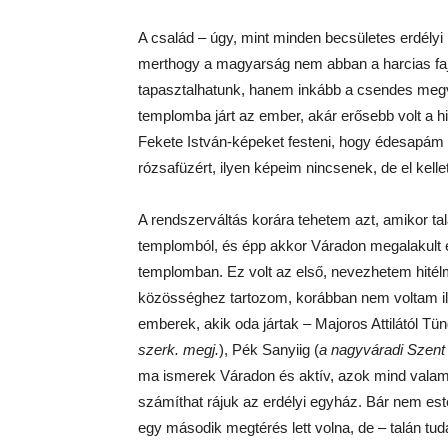
A család – úgy, mint minden becsületes erdélyi 
merthogy a magyarság nem abban a harcias fajt
tapasztalhatunk, hanem inkább a csendes megv
templomba járt az ember, akár erősebb volt a hi
Fekete István-képeket festeni, hogy édesapám o
rózsafüzért, ilyen képeim nincsenek, de el kell
A rendszerváltás korára tehetem azt, amikor ta
templomból, és épp akkor Váradon megalakult e
templomban. Ez volt az első, nevezhetem hitélm
közösséghez tartozom, korábban nem voltam ily
emberek, akik oda jártak – Majoros Attilától Tün
szerk. megj.
), Pék Sanyiig (
a nagyváradi Szent
ma ismerek Váradon és aktív, azok mind vala
számíthat rájuk az erdélyi egyház. Bár nem est
egy második megtérés lett volna, de – talán tu