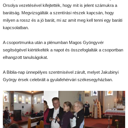
Orsolya vezetésével kifejtették, hogy mit is jelent számukra a
barátság. Megvizsgálták a szentírási részek kapcsán, hogy
milyen a rossz és a jó barát, mi az amit meg kell tenni egy baráti
kapcsolatban.
A csoportmunka után a plénumban Magos Gyöngyvér
segítségével kiértékelték a napot és összefoglalták a csoportban
elhangzott tanulságokat.
A Biblia-nap ünnepélyes szentmisével zárult, melyet Jakubinyi
György érsek celebrált a gyulafehérvári székesegyházban.