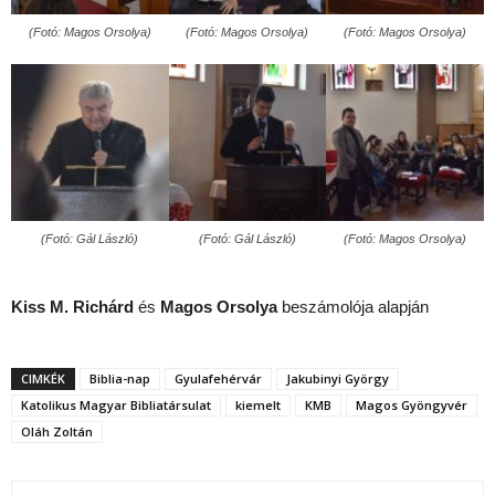
(Fotó: Magos Orsolya)
(Fotó: Magos Orsolya)
(Fotó: Magos Orsolya)
(Fotó: Gál László)
(Fotó: Gál László)
(Fotó: Magos Orsolya)
Kiss M. Richárd
és
Magos Orsolya
beszámolója alapján
CIMKÉK
Biblia-nap
Gyulafehérvár
Jakubinyi György
Katolikus Magyar Bibliatársulat
kiemelt
KMB
Magos Gyöngyvér
Oláh Zoltán