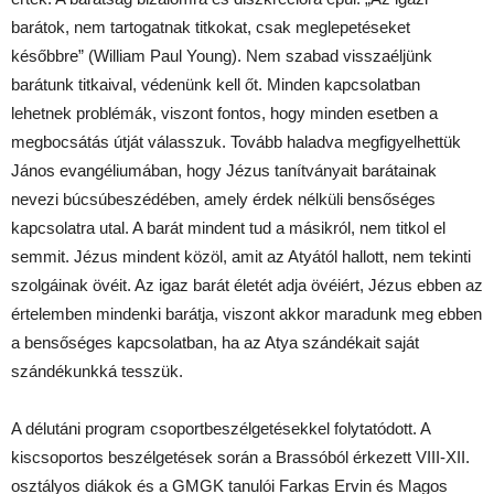
barátok, nem tartogatnak titkokat, csak meglepetéseket
későbbre” (William Paul Young). Nem szabad visszaéljünk
barátunk titkaival, védenünk kell őt. Minden kapcsolatban
lehetnek problémák, viszont fontos, hogy minden esetben a
megbocsátás útját válasszuk. Tovább haladva megfigyelhettük
János evangéliumában, hogy Jézus tanítványait barátainak
nevezi búcsúbeszédében, amely érdek nélküli bensőséges
kapcsolatra utal. A barát mindent tud a másikról, nem titkol el
semmit. Jézus mindent közöl, amit az Atyától hallott, nem tekinti
szolgáinak övéit. Az igaz barát életét adja övéiért, Jézus ebben az
értelemben mindenki barátja, viszont akkor maradunk meg ebben
a bensőséges kapcsolatban, ha az Atya szándékait saját
szándékunkká tesszük.
A délutáni program csoportbeszélgetésekkel folytatódott. A
kiscsoportos beszélgetések során a Brassóból érkezett VIII-XII.
osztályos diákok és a GMGK tanulói Farkas Ervin és Magos