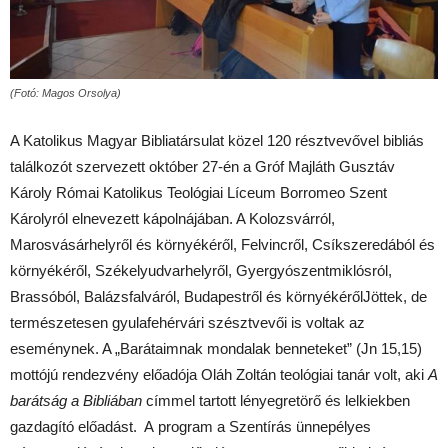
(Fotó: Magos Orsolya)
A Katolikus Magyar Bibliatársulat közel 120 résztvevővel bibliás
találkozót szervezett október 27-én a Gróf Majláth Gusztáv
Károly Római Katolikus Teológiai Líceum Borromeo Szent
Károlyról elnevezett kápolnájában. A Kolozsvárról,
Marosvásárhelyről és környékéről, Felvincről, Csíkszeredából és
környékéről, Székelyudvarhelyről, Gyergyószentmiklósról,
Brassóból, Balázsfalváról, Budapestről és környékérőlJöttek, de
természetesen gyulafehérvári szésztvevői is voltak az
eseménynek. A „Barátaimnak mondalak benneteket” (Jn 15,15)
mottójú rendezvény előadója Oláh Zoltán teológiai tanár volt, aki
A
barátság a Bibliában
címmel tartott lényegretörő és lelkiekben
gazdagító előadást. A program a Szentírás ünnepélyes