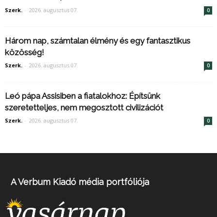
Szerk.
-
2026. augusztus 07.
0
Három nap, számtalan élmény és egy fantasztikus
közösség!
Szerk.
-
2026. augusztus 07.
0
Leó pápa Assisiben a fiatalokhoz: Építsünk
szeretetteljes, nem megosztott civilizációt
Szerk.
-
2026. augusztus 07.
0
A Verbum Kiadó média portfóliója