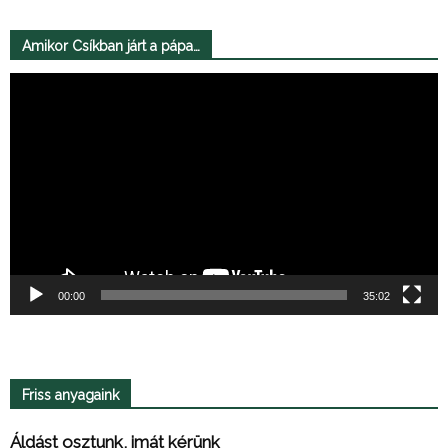
Amikor Csíkban járt a pápa…
Videólejátszó
00:00
35:02
Friss anyagaink
Áldást osztunk, imát kérünk