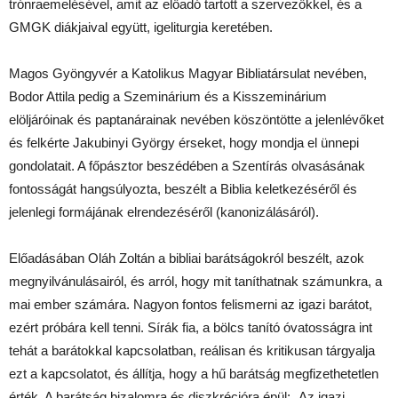
trónraemelésével, amit az előadó tartott a szervezőkkel, és a
GMGK diákjaival együtt, igeliturgia keretében.
Magos Gyöngyvér a Katolikus Magyar Bibliatársulat nevében,
Bodor Attila pedig a Szeminárium és a Kisszeminárium
elöljáróinak és paptanárainak nevében köszöntötte a jelenlévőket
és felkérte Jakubinyi György érseket, hogy mondja el ünnepi
gondolatait. A főpásztor beszédében a Szentírás olvasásának
fontosságát hangsúlyozta, beszélt a Biblia keletkezéséről és
jelenlegi formájának elrendezéséről (kanonizálásáról).
Előadásában Oláh Zoltán a bibliai barátságokról beszélt, azok
megnyilvánulásairól, és arról, hogy mit taníthatnak számunkra, a
mai ember számára. Nagyon fontos felismerni az igazi barátot,
ezért próbára kell tenni. Sírák fia, a bölcs tanító óvatosságra int
tehát a barátokkal kapcsolatban, reálisan és kritikusan tárgyalja
ezt a kapcsolatot, és állítja, hogy a hű barátság megfizethetetlen
érték. A barátság bizalomra és diszkrécióra épül: „Az igazi