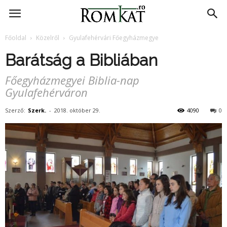
RomKat.ro
Főoldal
Közelről
Gyulafehérvári Főegyházmegye
Barátság a Bibliában
Főegyházmegyei Biblia-nap
Gyulafehérváron
Szerző:
Szerk.
-
2018. október 29.
4090
0