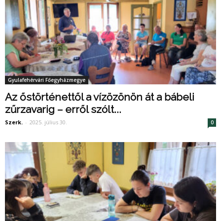
Gyulafehérvári Főegyházmegye
Az őstörténettől a vízözönön át a bábeli
zűrzavarig – erről szólt...
Szerk.
-
2025. július 30.
0