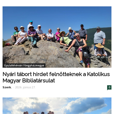
Gyulafehérvári Főegyházmegye
Nyári tábort hirdet felnőtteknek a Katolikus
Magyar Bibliatársulat
Szerk.
-
2026. június 27.
0