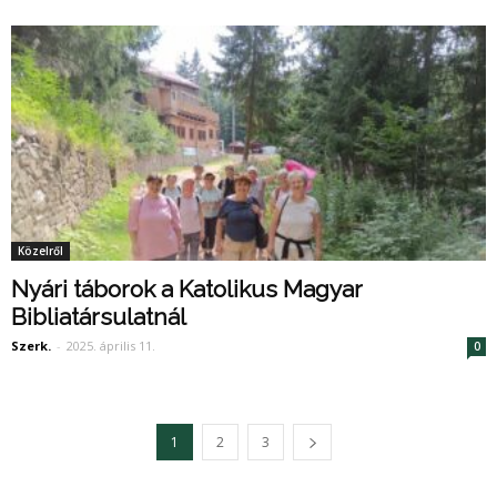
Közelről
Nyári táborok a Katolikus Magyar
Bibliatársulatnál
Szerk.
-
2025. április 11.
0
1
2
3