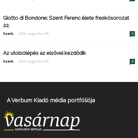
Giotto di Bondone: Szent Ferenc élete freskósorozat
22.
Szerk.
-
2026. augusztus 09.
0
Az utolsólépés az elsővel kezdődik
Szerk.
-
2026. augusztus 09.
0
A Verbum Kiadó média portfóliója