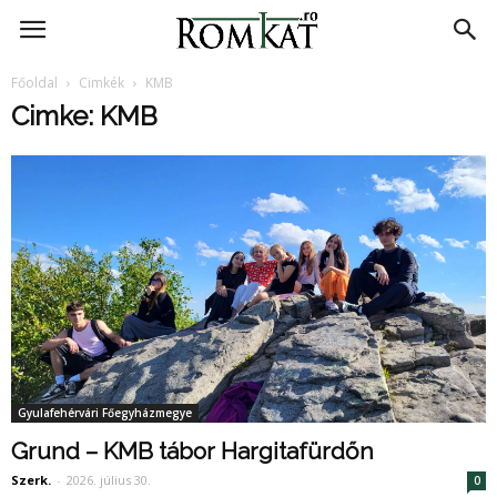
RomKat.ro
Főoldal
Cimkék
KMB
Cimke: KMB
Gyulafehérvári Főegyházmegye
Grund – KMB tábor Hargitafürdőn
Szerk.
-
2026. július 30.
0