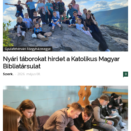
Gyulafehérvári Főegyházmegye
Nyári táborokat hirdet a Katolikus Magyar
Bibliatársulat
Szerk.
-
2026. május 08.
0