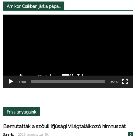
Amikor Csíkban járt a pápa…
Videólejátszó
00:00
35:02
Friss anyagaink
Bemutatták a szöuli Ifjúsági Világtalálkozó himnuszát
Szerk.
-
2026. augusztus 10.
0