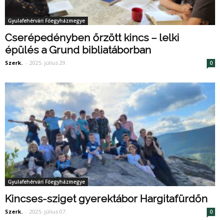
Gyulafehérvári Főegyházmegye
Cserépedényben őrzött kincs – lelki
épülés a Grund bibliatáborban
Szerk.
-
2025. július 29.
0
Gyulafehérvári Főegyházmegye
Kincses-sziget gyerektábor Hargitafürdőn
Szerk.
-
2025. július 07.
0