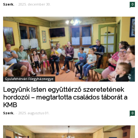
Szerk.
-
2025. december 30.
0
Gyulafehérvári Főegyházmegye
Legyünk Isten együttérző szeretetének
hordozói – megtartotta családos táborát a
KMB
Szerk.
-
2025. augusztus 01.
0