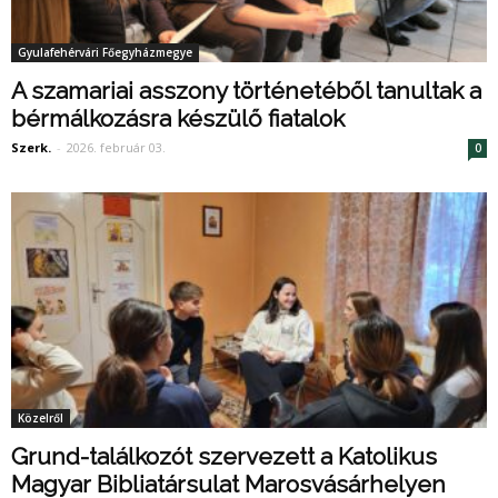
Gyulafehérvári Főegyházmegye
A szamariai asszony történetéből tanultak a
bérmálkozásra készülő fiatalok
Szerk.
-
2026. február 03.
0
Közelről
Grund-találkozót szervezett a Katolikus
Magyar Bibliatársulat Marosvásárhelyen