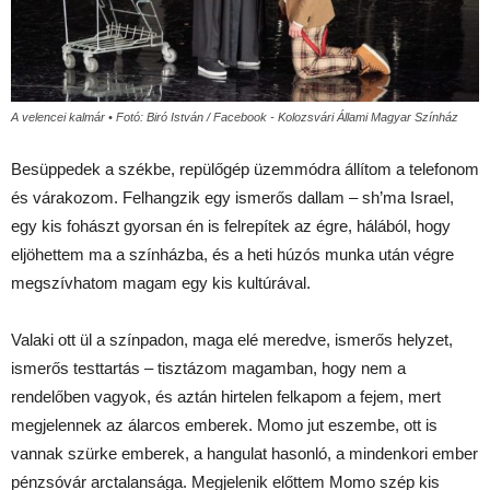
A velencei kalmár • Fotó: Biró István / Facebook - Kolozsvári Állami Magyar Színház
Besüppedek a székbe, repülőgép üzemmódra állítom a telefonom
és várakozom. Felhangzik egy ismerős dallam – sh’ma Israel,
egy kis fohászt gyorsan én is felrepítek az égre, hálából, hogy
eljöhettem ma a színházba, és a heti húzós munka után végre
megszívhatom magam egy kis kultúrával.
Valaki ott ül a színpadon, maga elé meredve, ismerős helyzet,
ismerős testtartás – tisztázom magamban, hogy nem a
rendelőben vagyok, és aztán hirtelen felkapom a fejem, mert
megjelennek az álarcos emberek. Momo jut eszembe, ott is
vannak szürke emberek, a hangulat hasonló, a mindenkori ember
pénzsóvár arctalansága. Megjelenik előttem Momo szép kis