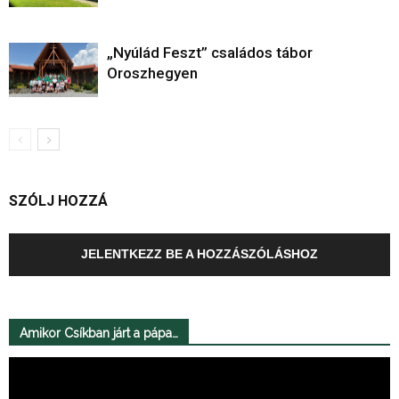
„Nyúlád Feszt” családos tábor
Oroszhegyen
SZÓLJ HOZZÁ
JELENTKEZZ BE A HOZZÁSZÓLÁSHOZ
Amikor Csíkban járt a pápa…
Videólejátszó