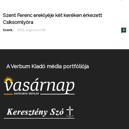
Szent Ferenc ereklyéje két keréken érkezett
Csíksomlyóra
Szerk.
-
2026. augusztus 08.
0
A Verbum Kiadó média portfóliója