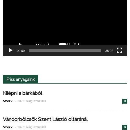
00:00
35:02
Friss anyagaink
Kilépni a bárkából
Szerk.
-
2026. augusztus 08.
0
Vándorbölcsők Szent László oltáránál
Szerk.
-
2026. augusztus 08.
0