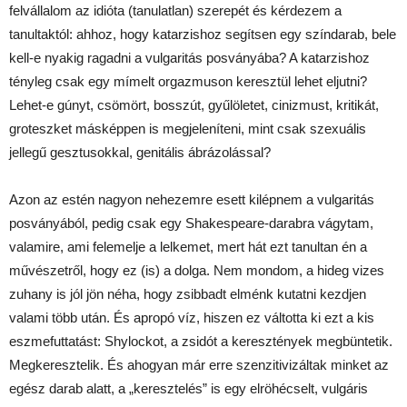
felvállalom az idióta (tanulatlan) szerepét és kérdezem a
tanultaktól: ahhoz, hogy katarzishoz segítsen egy színdarab, bele
kell-e nyakig ragadni a vulgaritás posványába? A katarzishoz
tényleg csak egy mímelt orgazmuson keresztül lehet eljutni?
Lehet-e gúnyt, csömört, bosszút, gyűlöletet, cinizmust, kritikát,
groteszket másképpen is megjeleníteni, mint csak szexuális
jellegű gesztusokkal, genitális ábrázolással?
Azon az estén nagyon nehezemre esett kilépnem a vulgaritás
posványából, pedig csak egy Shakespeare-darabra vágytam,
valamire, ami felemelje a lelkemet, mert hát ezt tanultan én a
művészetről, hogy ez (is) a dolga. Nem mondom, a hideg vizes
zuhany is jól jön néha, hogy zsibbadt elménk kutatni kezdjen
valami több után. És apropó víz, hiszen ez váltotta ki ezt a kis
eszmefuttatást: Shylockot, a zsidót a keresztények megbüntetik.
Megkeresztelik. És ahogyan már erre szenzitivizáltak minket az
egész darab alatt, a „keresztelés” is egy elröhécselt, vulgáris