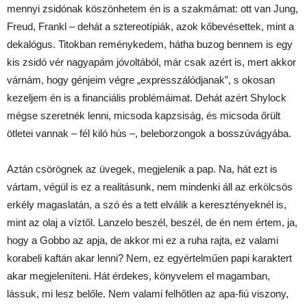
mennyi zsidónak köszönhetem én is a szakmámat: ott van Jung,
Freud, Frankl – dehát a sztereotípiák, azok kőbevésettek, mint a
dekalógus. Titokban reménykedem, hátha buzog bennem is egy
kis zsidó vér nagyapám jóvoltából, már csak azért is, mert akkor
várnám, hogy génjeim végre „expresszálódjanak”, s okosan
kezeljem én is a financiális problémáimat. Dehát azért Shylock
mégse szeretnék lenni, micsoda kapzsiság, és micsoda őrült
ötletei vannak – fél kiló hús –, beleborzongok a bosszúvágyába.
Aztán csörögnek az üvegek, megjelenik a pap. Na, hát ezt is
vártam, végül is ez a realitásunk, nem mindenki áll az erkölcsös
erkély magaslatán, a szó és a tett elválik a keresztényeknél is,
mint az olaj a víztől. Lanzelo beszél, beszél, de én nem értem, ja,
hogy a Gobbo az apja, de akkor mi ez a ruha rajta, ez valami
korabeli kaftán akar lenni? Nem, ez egyértelműen papi karaktert
akar megjeleníteni. Hát érdekes, könyvelem el magamban,
lássuk, mi lesz belőle. Nem valami felhőtlen az apa-fiú viszony,