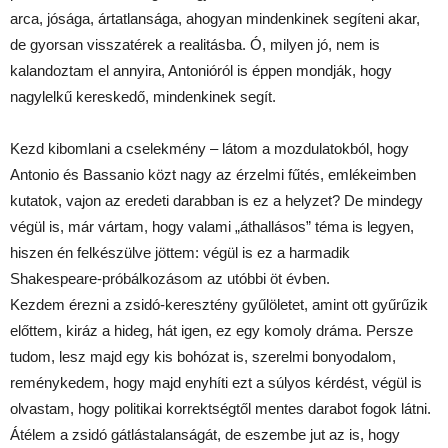
arca, jósága, ártatlansága, ahogyan mindenkinek segíteni akar,
de gyorsan visszatérek a realitásba. Ó, milyen jó, nem is
kalandoztam el annyira, Antonióról is éppen mondják, hogy
nagylelkű kereskedő, mindenkinek segít.
Kezd kibomlani a cselekmény – látom a mozdulatokból, hogy
Antonio és Bassanio közt nagy az érzelmi fűtés, emlékeimben
kutatok, vajon az eredeti darabban is ez a helyzet? De mindegy
végül is, már vártam, hogy valami „áthallásos” téma is legyen,
hiszen én felkészülve jöttem: végül is ez a harmadik
Shakespeare-próbálkozásom az utóbbi öt évben.
Kezdem érezni a zsidó-keresztény gyűlöletet, amint ott gyűrűzik
előttem, kiráz a hideg, hát igen, ez egy komoly dráma. Persze
tudom, lesz majd egy kis bohózat is, szerelmi bonyodalom,
reménykedem, hogy majd enyhíti ezt a súlyos kérdést, végül is
olvastam, hogy politikai korrektségtől mentes darabot fogok látni.
Átélem a zsidó gátlástalanságát, de eszembe jut az is, hogy