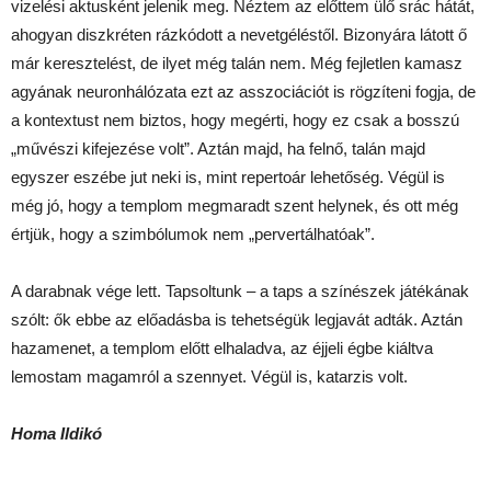
vizelési aktusként jelenik meg. Néztem az előttem ülő srác hátát,
ahogyan diszkréten rázkódott a nevetgéléstől. Bizonyára látott ő
már keresztelést, de ilyet még talán nem. Még fejletlen kamasz
agyának neuronhálózata ezt az asszociációt is rögzíteni fogja, de
a kontextust nem biztos, hogy megérti, hogy ez csak a bosszú
„művészi kifejezése volt”. Aztán majd, ha felnő, talán majd
egyszer eszébe jut neki is, mint repertoár lehetőség. Végül is
még jó, hogy a templom megmaradt szent helynek, és ott még
értjük, hogy a szimbólumok nem „pervertálhatóak”.
A darabnak vége lett. Tapsoltunk – a taps a színészek játékának
szólt: ők ebbe az előadásba is tehetségük legjavát adták. Aztán
hazamenet, a templom előtt elhaladva, az éjjeli égbe kiáltva
lemostam magamról a szennyet. Végül is, katarzis volt.
Homa Ildikó