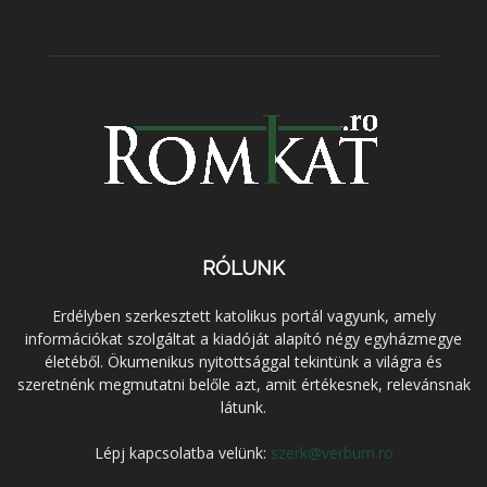
RÓLUNK
Erdélyben szerkesztett katolikus portál vagyunk, amely
információkat szolgáltat a kiadóját alapító négy egyházmegye
életéből. Ökumenikus nyitottsággal tekintünk a világra és
szeretnénk megmutatni belőle azt, amit értékesnek, relevánsnak
látunk.
Lépj kapcsolatba velünk:
szerk@verbum.ro