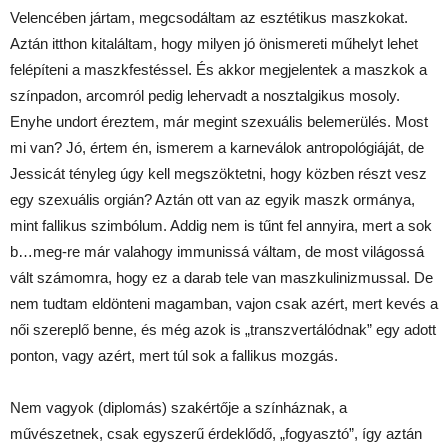
Velencében jártam, megcsodáltam az esztétikus maszkokat.
Aztán itthon kitaláltam, hogy milyen jó önismereti műhelyt lehet
felépíteni a maszkfestéssel. És akkor megjelentek a maszkok a
színpadon, arcomról pedig lehervadt a nosztalgikus mosoly.
Enyhe undort éreztem, már megint szexuális belemerülés. Most
mi van? Jó, értem én, ismerem a karneválok antropológiáját, de
Jessicát tényleg úgy kell megszöktetni, hogy közben részt vesz
egy szexuális orgián? Aztán ott van az egyik maszk ormánya,
mint fallikus szimbólum. Addig nem is tűnt fel annyira, mert a sok
b…meg-re már valahogy immunissá váltam, de most világossá
vált számomra, hogy ez a darab tele van maszkulinizmussal. De
nem tudtam eldönteni magamban, vajon csak azért, mert kevés a
női szereplő benne, és még azok is „transzvertálódnak” egy adott
ponton, vagy azért, mert túl sok a fallikus mozgás.
Nem vagyok (diplomás) szakértője a színháznak, a
művészetnek, csak egyszerű érdeklődő, „fogyasztó”, így aztán