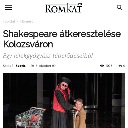
RomKat.ro
Főoldal
Hőmérő
Shakespeare átkeresztelése
Kolozsváron
Egy lélekgyógyász tépelődéseiből
Szerző:
Szerk.
-
2018. október 09.
4026
0