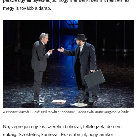
persze úgy elhülyéskedjük, hogy már senki semmit nem ért, és
megy is tovább a darab.
A velencei kalmár • Fotó: Biró István / Facebook – Kolozsvári Állami Magyar Színház
Na, végre jön egy kis szerelmi bohózat, fellélegzek, de nem
sokáig. Szöktetés, karnevál. Eszembe jut, hogy amikor