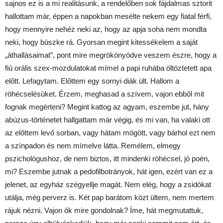
sajnos ez is a mi realitásunk, a rendelőben sok fájdalmas sztorit
hallottam már, éppen a napokban mesélte nekem egy fiatal férfi,
hogy mennyire nehéz neki az, hogy az apja soha nem mondta
neki, hogy büszke rá. Gyorsan megint kitessékelem a saját
„áthallásaimat”, pont mire megrökönyödve veszem észre, hogy a
fiú orális szex-mozdulatokat mímel a papi ruhába öltöztetett apa
előtt. Lefagytam. Előttem egy sornyi diák ült. Hallom a
röhécselésüket. Érzem, meghasad a szívem, vajon ebből mit
fognak megérteni? Megint kattog az agyam, eszembe jut, hány
abúzus-történetet hallgattam már végig, és mi van, ha valaki ott
az előttem levő sorban, vagy hátam mögött, vagy bárhol ezt nem
a színpadon és nem mímelve látta. Remélem, elmegy
pszichológushoz, de nem biztos, itt mindenki röhécsel, jó poén,
mi? Eszembe jutnak a pedofilbotrányok, hát igen, ezért van ez a
jelenet, az egyház szégyellje magát. Nem elég, hogy a zsidókat
utálja, még perverz is. Két pap barátom közt ültem, nem mertem
rájuk nézni. Vajon ők mire gondolnak? Íme, hát megmutattuk,