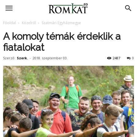
RomKat.ro
Főoldal
Közelről
Szatmári Egyházmegye
A komoly témák érdeklik a
fiatalokat
Szerző:
Szerk.
-
2018. szeptember 03.
2487
0