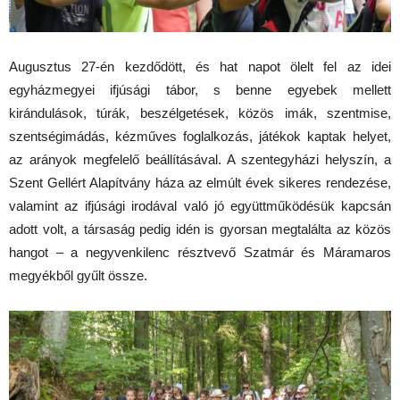
Augusztus 27-én kezdődött, és hat napot ölelt fel az idei
egyházmegyei ifjúsági tábor, s benne egyebek mellett
kirándulások, túrák, beszélgetések, közös imák, szentmise,
szentségimádás, kézműves foglalkozás, játékok kaptak helyet,
az arányok megfelelő beállításával. A szentegyházi helyszín, a
Szent Gellért Alapítvány háza az elmúlt évek sikeres rendezése,
valamint az ifjúsági irodával való jó együttműködésük kapcsán
adott volt, a társaság pedig idén is gyorsan megtalálta az közös
hangot – a negyvenkilenc résztvevő Szatmár és Máramaros
megyékből gyűlt össze.