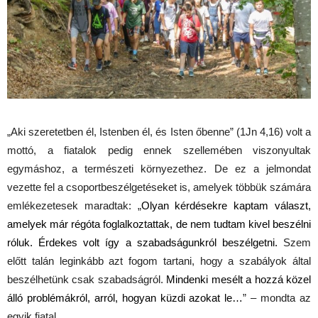
„Aki szeretetben él, Istenben él, és Isten őbenne” (1Jn 4,16) volt a
mottó, a fiatalok pedig ennek szellemében viszonyultak
egymáshoz, a természeti környezethez. De ez a jelmondat
vezette fel a csoportbeszélgetéseket is, amelyek többük számára
emlékezetesek maradtak: „
Olyan kérdésekre kaptam választ,
amelyek már régóta foglalkoztattak, de nem tudtam kivel beszélni
róluk. Érdekes volt így a szabadságunkról beszélgetni.
Szem
előtt talán leginkább azt fogom tartani, hogy a szabályok által
beszélhetünk csak szabadságról.
Mindenki mesélt a hozzá közel
álló problémákról, arról, hogyan küzdi azokat le…
” – mondta az
egyik fiatal.