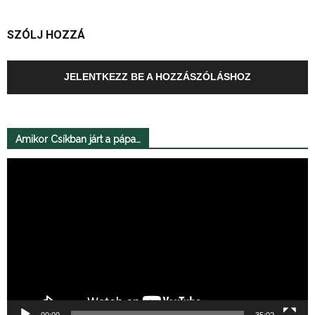
SZÓLJ HOZZÁ
JELENTKEZZ BE A HOZZÁSZÓLÁSHOZ
Amikor Csíkban járt a pápa…
Videólejátszó
00:00
35:02