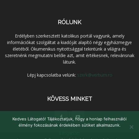
RÓLUNK
Erdélyben szerkesztett katolikus portál vagyunk, amely
információkat szolgáltat a kiadóját alapító négy egyházmegye
életéből. Ökumenikus nyitottsággal tekintünk a világra és
szeretnénk megmutatni belőle azt, amit értékesnek, relevánsnak
látunk.
Lépj kapcsolatba velünk:
szerk@verbum.ro
KÖVESS MINKET
Kedves Látogató! Tájékoztatjuk, hogy a honlap felhasználói
élmény fokozásának érdekében sütiket alkalmazunk.
Elfogadom