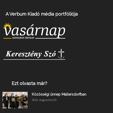
A Verbum Kiadó média portfóliója
Ezt olvasta már?
Közösségi ünnep Mallersdorfban
2026. augusztus 03.