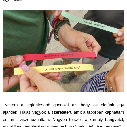
„
Nekem a legfontosabb gondolat az, hogy az életünk egy
ajándék. Hálás vagyok a szeretetért, amit a táborban kaphattam
és amit viszonozhattam
. Nagyon tetszett a komoly hangvétel,
mivel ilyen témákról nem nagyon beszélünk a hétköznapokban”
–