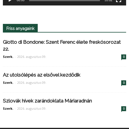
Friss anyagaink
Giotto di Bondone: Szent Ferenc élete freskósorozat
22.
Szerk.
-
2026. augusztus 09.
0
Az utolsólépés az elsővel kezdődik
Szerk.
-
2026. augusztus 09.
0
Szlovák hívek zarándoklata Máriaradnán
Szerk.
-
2026. augusztus 09.
0