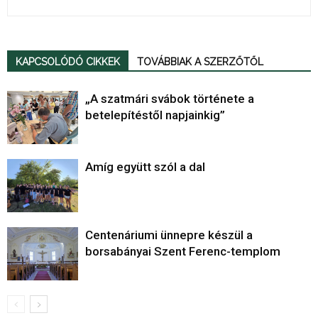
KAPCSOLÓDÓ CIKKEK
TOVÁBBIAK A SZERZŐTŐL
„A szatmári svábok története a
betelepítéstől napjainkig”
Amíg együtt szól a dal
Centenáriumi ünnepre készül a
borsabányai Szent Ferenc-templom