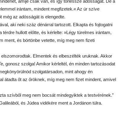
 mindenét, amije csak van, és így törlessze adósságát. De a
türelemmel irántam, mindent megfizetek.« Az úr szíve
őt még az adósságát is elengedte.
val, aki neki száz dénárral tartozott. Elkapta és fojtogatni
térdre hullott előtte, és kérlelte: »Légy türelmes irántam,
 ment, és börtönbe vetette, míg meg nem fizeti
on elszomorodtak. Elmentek és elbeszélték uruknak. Akkor
Te, gonosz szolga! Amikor kérleltél, én minden tartozásodat
 megkönyörülnöd szolgatársadon, mint ahogy én
l átadta őt az őröknek, míg meg nem fizet mindent, amivel
szta szívből meg nem bocsát mindegyiktek a testvérének.”
 Galileából, és Júdea vidékére ment a Jordánon túlra.