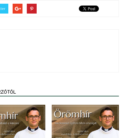
tter
ERZŐTŐL