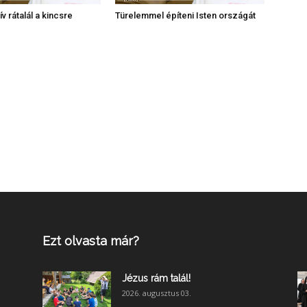
v rátalál a kincsre
Türelemmel építeni Isten országát
Ezt olvasta már?
Jézus rám talál!
2026. augusztus 03.