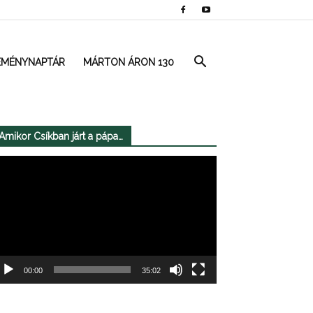
EMÉNYNAPTÁR
MÁRTON ÁRON 130
Amikor Csíkban járt a pápa…
deólejátszó
00:00
35:02