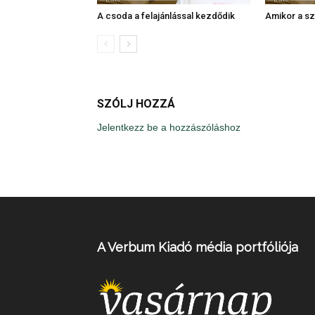
A csoda a felajánlással kezdődik
Amikor a szí
SZÓLJ HOZZÁ
Jelentkezz be a hozzászóláshoz
A Verbum Kiadó média portfóliója