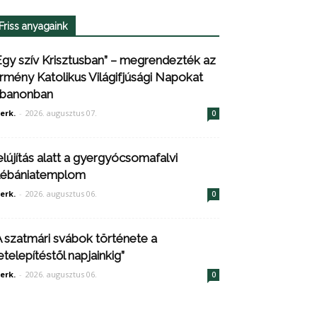
Friss anyagaink
Egy szív Krisztusban” – megrendezték az
rmény Katolikus Világifjúsági Napokat
ibanonban
erk.
-
2026. augusztus 07.
0
elújítás alatt a gyergyócsomafalvi
lébániatemplom
erk.
-
2026. augusztus 06.
0
A szatmári svábok története a
etelepítéstől napjainkig”
erk.
-
2026. augusztus 06.
0