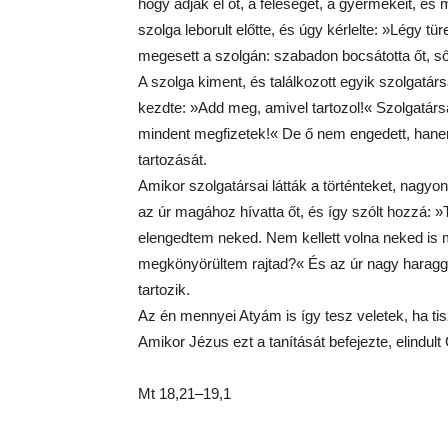
hogy adják el őt, a feleségét, a gyermekeit, és
szolga leborult előtte, és úgy kérlelte: »Légy 
megesett a szolgán: szabadon bocsátotta őt, s
A szolga kiment, és találkozott egyik szolgatársá
kezdte: »Add meg, amivel tartozol!« Szolgatársa 
mindent megfizetek!« De ő nem engedett, hanem
tartozását.
Amikor szolgatársai látták a történteket, nagy
az úr magához hívatta őt, és így szólt hozzá: »
elengedtem neked. Nem kellett volna neked is
megkönyörültem rajtad?« És az úr nagy haragga
tartozik.
Az én mennyei Atyám is így tesz veletek, ha ti
Amikor Jézus ezt a tanítását befejezte, elindult
Mt 18,21–19,1