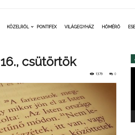
t.ro
KÖZELRŐL
PONTIFEX
VILÁGEGYHÁZ
HŐMÉRŐ
ES
16., csütörtök
Vi
1379
0