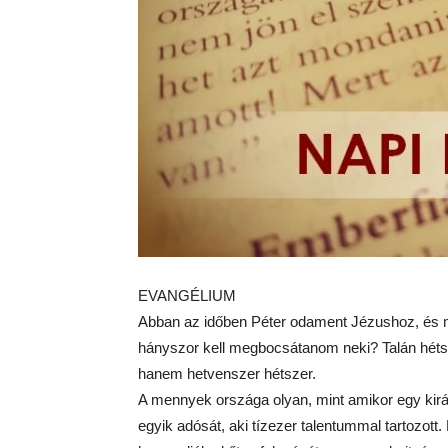
EVANGÉLIUM
Abban az időben Péter odament Jézushoz, és m
hányszor kell megbocsátanom neki? Talán héts
hanem hetvenszer hétszer.
A mennyek országa olyan, mint amikor egy királ
egyik adósát, aki tízezer talentummal tartozott