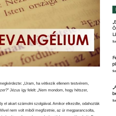
„
Ö
L
Sz
F
p
Sz
egkérdezte: „Uram, ha vétkezik ellenem testvérem,
„
zer?” Jézus így felelt: „Nem mondom, hogy hétszer,
b
Sz
y el akart számolni szolgáival. Amikor elkezdte, odahozták
. Mivel nem volt miből megfizetnie, az úr megparancsolta,