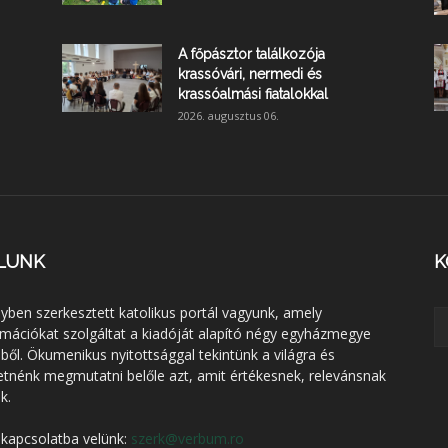
A főpásztor találkozója
krassóvári, nermedi és
krassóalmási fiatalokkal
2026. augusztus 06.
LUNK
K
lyben szerkesztett katolikus portál vagyunk, amely
rmációkat szolgáltat a kiadóját alapító négy egyházmegye
éből. Ökumenikus nyitottsággal tekintünk a világra és
etnénk megmutatni belőle azt, amit értékesnek, relevánsnak
k.
 kapcsolatba velünk:
szerk@verbum.ro