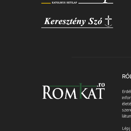
RÓ
Erdé
info
élet
szer
látun
Lépj