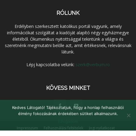
RÓLUNK
Erdélyben szerkesztett katolikus portál vagyunk, amely
információkat szolgáltat a kiadóját alapító négy egyházmegye
életéből. Ökumenikus nyitottsággal tekintünk a világra és
szeretnénk megmutatni belőle azt, amit értékesnek, relevánsnak
látunk.
Lépj kapcsolatba velünk:
szerk@verbum.ro
KÖVESS MINKET
Kedves Látogató! Tájékoztatjuk, hogy a honlap felhasználói
élmény fokozásának érdekében sütiket alkalmazunk.
Elfogadom
Impresszum
Felhasználási feltételek
Jogi nyilatkozat
Adatvédelem
Médiaajánlat
Kapcsolat