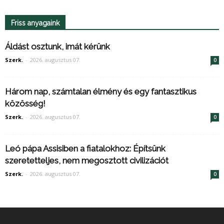
Friss anyagaink
Áldást osztunk, imát kérünk
Szerk.
-
2026. augusztus 07.
0
Három nap, számtalan élmény és egy fantasztikus
közösség!
Szerk.
-
2026. augusztus 07.
0
Leó pápa Assisiben a fiatalokhoz: Építsünk
szeretetteljes, nem megosztott civilizációt
Szerk.
-
2026. augusztus 07.
0