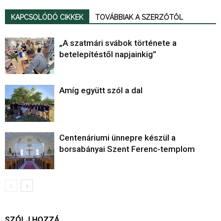
KAPCSOLÓDÓ CIKKEK
TOVÁBBIAK A SZERZŐTŐL
„A szatmári svábok története a
betelepítéstől napjainkig”
Amíg együtt szól a dal
Centenáriumi ünnepre készül a
borsabányai Szent Ferenc-templom
SZÓLJ HOZZÁ