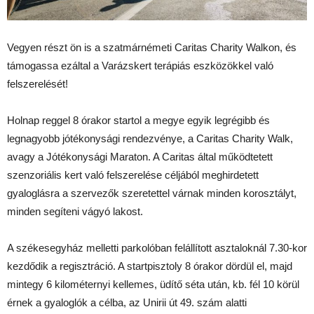
Vegyen részt ön is a szatmárnémeti Caritas Charity Walkon, és
támogassa ezáltal a Varázskert terápiás eszközökkel való
felszerelését!
Holnap reggel 8 órakor startol a megye egyik legrégibb és
legnagyobb jótékonysági rendezvénye, a Caritas Charity Walk,
avagy a Jótékonysági Maraton. A Caritas által működtetett
szenzoriális kert való felszerelése céljából meghirdetett
gyaloglásra a szervezők szeretettel várnak minden korosztályt,
minden segíteni vágyó lakost.
A székesegyház melletti parkolóban felállított asztaloknál 7.30-kor
kezdődik a regisztráció. A startpisztoly 8 órakor dördül el, majd
mintegy 6 kilométernyi kellemes, üdítő séta után, kb. fél 10 körül
érnek a gyaloglók a célba, az Unirii út 49. szám alatti