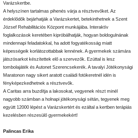
Varázskertbe.
A helyszínen tartalmas pihenés várja a résztvevőket. Az
érdeklődők bejárhatják a Varázskertet, betekinthetnek a Szent
József Rehabilitációs Központ munkájába. Interaktív
foglalkozások keretében kipróbálhatják, hogyan boldogulnának
mindennapi feladatokkal, ha adott fogyatékosság miatt
képességeik korlátozottabbak lennének. A gyermekek számára
játszósarkot készítettek elő a szervezők. Ezúttal is lesz
tombolajáték és Autonet Szerencsekerék. A tavalyi Jótékonysági
Maratonon nagy sikert aratott családi fotókeretnél idén is
fényképezkedhetnek a résztvevők.
A Caritas arra buzdítja a lakosokat, vegyenek részt minél
nagyobb számban a holnapi jótékonysági sétán, tegyenek meg
együtt 12000 lépést a Varázskertért és ezáltal a kertben terápiás
kezelésben részesülő gyermekekért!
Palincas Erika