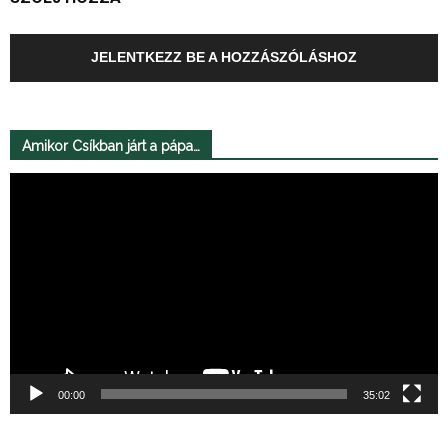
JELENTKEZZ BE A HOZZÁSZÓLÁSHOZ
Amikor Csíkban járt a pápa…
Videólejátszó
00:00
35:02