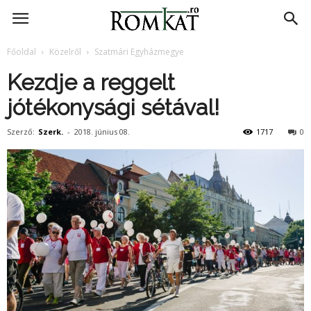
RomKat.ro
Főoldal
Közelről
Szatmári Egyházmegye
Kezdje a reggelt
jótékonysági sétával!
Szerző:
Szerk.
-
2018. június 08.
1717
0