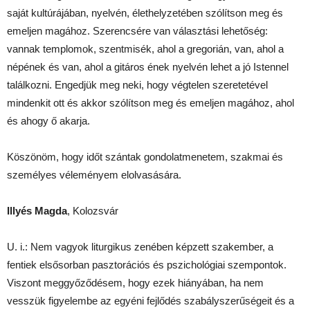
saját kultúrájában, nyelvén, élethelyzetében szólítson meg és
emeljen magához. Szerencsére van választási lehetőség:
vannak templomok, szentmisék, ahol a gregorián, van, ahol a
népének és van, ahol a gitáros ének nyelvén lehet a jó Istennel
találkozni. Engedjük meg neki, hogy végtelen szeretetével
mindenkit ott és akkor szólítson meg és emeljen magához, ahol
és ahogy ő akarja.
Köszönöm, hogy időt szántak gondolatmenetem, szakmai és
személyes véleményem elolvasására.
Illyés Magda
, Kolozsvár
U. i.: Nem vagyok liturgikus zenében képzett szakember, a
fentiek elsősorban pasztorációs és pszichológiai szempontok.
Viszont meggyőződésem, hogy ezek hiányában, ha nem
vesszük figyelembe az egyéni fejlődés szabályszerűségeit és a