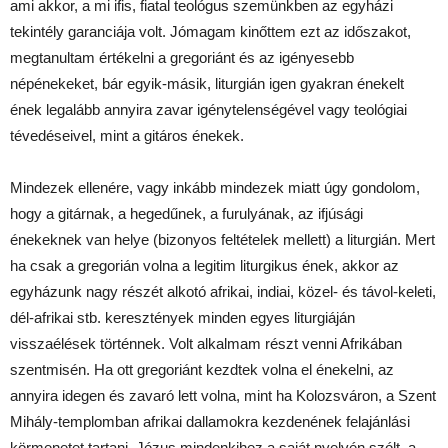
ami akkor, a mi ifis, fiatal teológus szemünkben az egyházi
tekintély garanciája volt. Jómagam kinőttem ezt az időszakot,
megtanultam értékelni a gregoriánt és az igényesebb
népénekeket, bár egyik-másik, liturgián igen gyakran énekelt
ének legalább annyira zavar igénytelenségével vagy teológiai
tévedéseivel, mint a gitáros énekek.
Mindezek ellenére, vagy inkább mindezek miatt úgy gondolom,
hogy a gitárnak, a hegedűnek, a furulyának, az ifjúsági
énekeknek van helye (bizonyos feltételek mellett) a liturgián. Mert
ha csak a gregorián volna a legitim liturgikus ének, akkor az
egyházunk nagy részét alkotó afrikai, indiai, közel- és távol-keleti,
dél-afrikai stb. keresztények minden egyes liturgiáján
visszaélések történnek. Volt alkalmam részt venni Afrikában
szentmisén. Ha ott gregoriánt kezdtek volna el énekelni, az
annyira idegen és zavaró lett volna, mint ha Kolozsváron, a Szent
Mihály-templomban afrikai dallamokra kezdenének felajánlási
körmenetet tartani. Jézus mindenkihez a saját nyelvén szólt, a