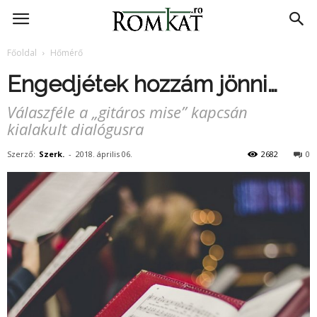
RomKat.ro
Főoldal
Hőmérő
Engedjétek hozzám jönni…
Válaszféle a „gitáros mise” kapcsán
kialakult dialógusra
Szerző:
Szerk.
-
2018. április 06.
2682
0