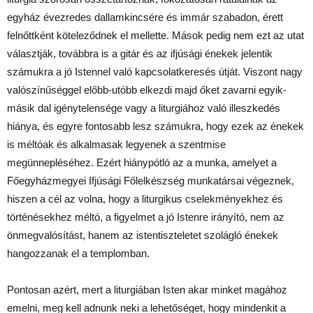
egyház évezredes dallamkincsére és immár szabadon, érett
felnőttként köteleződnek el mellette. Mások pedig nem ezt az utat
választják, továbbra is a gitár és az ifjúsági énekek jelentik
számukra a jó Istennel való kapcsolatkeresés útját. Viszont nagy
valószínűséggel előbb-utóbb elkezdi majd őket zavarni egyik-
másik dal igénytelensége vagy a liturgiához való illeszkedés
hiánya, és egyre fontosabb lesz számukra, hogy ezek az énekek
is méltóak és alkalmasak legyenek a szentmise
megünnepléséhez. Ezért hiánypótló az a munka, amelyet a
Főegyházmegyei Ifjúsági Főlelkészség munkatársai végeznek,
hiszen a cél az volna, hogy a liturgikus cselekményekhez és
történésekhez méltó, a figyelmet a jó Istenre irányító, nem az
önmegvalósítást, hanem az istentiszteletet szolágló énekek
hangozzanak el a templomban.
Pontosan azért, mert a liturgiában Isten akar minket magához
emelni, meg kell adnunk neki a lehetőséget, hogy mindenkit a