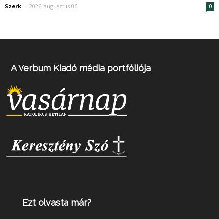
Szerk.
-
2026. augusztus 06.
0
A Verbum Kiadó média portfóliója
Ezt olvasta már?