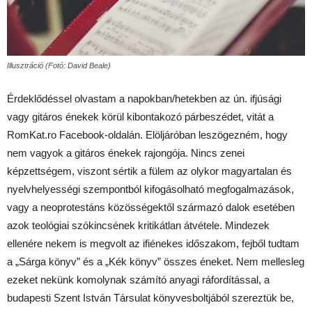
Illusztráció (Fotó: David Beale)
Érdeklődéssel olvastam a napokban/hetekben az ún. ifjúsági
vagy gitáros énekek körül kibontakozó párbeszédet, vitát a
RomKat.ro Facebook-oldalán. Elöljáróban leszögezném, hogy
nem vagyok a gitáros énekek rajongója. Nincs zenei
képzettségem, viszont sértik a fülem az olykor magyartalan és
nyelvhelyességi szempontból kifogásolható megfogalmazások,
vagy a neoprotestáns közösségektől származó dalok esetében
azok teológiai szókincsének kritikátlan átvétele. Mindezek
ellenére nekem is megvolt az ifiénekes időszakom, fejből tudtam
a „Sárga könyv” és a „Kék könyv” összes éneket. Nem mellesleg
ezeket nekünk komolynak számító anyagi ráfordítással, a
budapesti Szent István Társulat könyvesboltjából szereztük be,