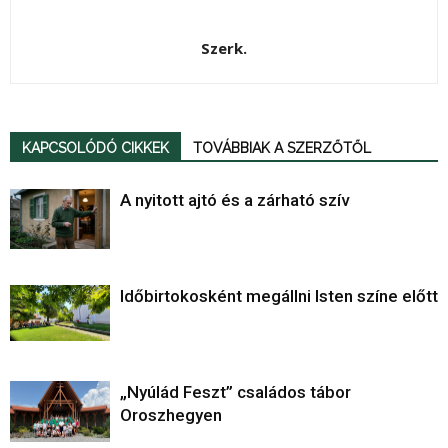
Szerk.
KAPCSOLÓDÓ CIKKEK
TOVÁBBIAK A SZERZŐTŐL
A nyitott ajtó és a zárható szív
Időbirtokosként megállni Isten színe előtt
„Nyúlád Feszt” családos tábor
Oroszhegyen