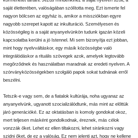
saját életterében, valóságában szólította meg. Ezt ismerte fel
nagyon bölcsen az egyház is, amikor a missziókban egyre
nagyobb szerepet kapott az inkulturáció. Személyesen és
közösségileg is a saját anyanyelvünkön tudunk igazán közeli
kapcsolatba kerülni a jó Istennel. Mi sem bizonyítja ezt jobban,
mint hogy nyelvváltáskor, egy másik közösségbe való
integrálódáskor a rituális szövegek azok, amelyek legtovább
megőrződnek és használatban maradnak az eredeti nyelven. A
szórványközösségekben szolgáló papok sokat tudnának erről
beszélni.
Tetszik-e vagy sem, de a fiatalok kultúrája, noha ugyanaz az
anyanyelvünk, ugyanott szocializálódtunk, más mint az előttük
járó generációké. Ez az oktatásban is komoly gondokat okoz,
mert teljesen másként gondolkodnak, éreznek, más célok
vonzzák őket. Lehet ez ellen tiltakozni, lehet siránkozni vagy
szidni őket, de ez a valóság. Ez nem jelenti azt, hogy ne kellene