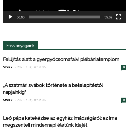
00:00
35:02
Friss anyagaink
Felújítás alatt a gyergyócsomafalvi plébániatemplom
Szerk.
-
2026. augusztus 06.
0
„A szatmári svábok története a betelepítéstől
napjainkig”
Szerk.
-
2026. augusztus 06.
0
Leó pápa katekézise az egyház imádságáról: az ima
megszenteli mindennapi életünk idejét