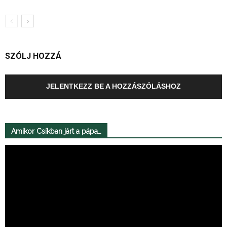
SZÓLJ HOZZÁ
JELENTKEZZ BE A HOZZÁSZÓLÁSHOZ
Amikor Csíkban járt a pápa…
Videólejátszó