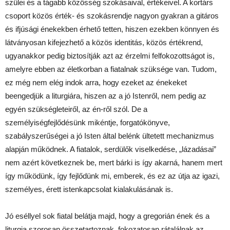
szülei és a tágabb közösség szokásaival, értékeivel. A kortárs
csoport közös érték- és szokásrendje nagyon gyakran a gitáros
és ifjúsági énekekben érhető tetten, hiszen ezekben könnyen és
látványosan kifejezhető a közös identitás, közös értékrend,
ugyanakkor pedig biztosítják azt az érzelmi felfokozottságot is,
amelyre ebben az életkorban a fiatalnak szüksége van. Tudom,
ez még nem elég indok arra, hogy ezeket az énekeket
beengedjük a liturgiára, hiszen az a jó Istenről, nem pedig az
egyén szükségleteiről, az én-ről szól. De a
személyiségfejlődésünk mikéntje, forgatókönyve,
szabályszerűségei a jó Isten által belénk ültetett mechanizmus
alapján működnek. A fiatalok, serdülők viselkedése, „lázadásai”
nem azért következnek be, mert bárki is így akarná, hanem mert
így működünk, így fejlődünk mi, emberek, és ez az útja az igazi,
személyes, érett istenkapcsolat kialakulásának is.
Jó eséllyel sok fiatal belátja majd, hogy a gregorián ének és a
liturgia szorosan összetartoznak, fokozatosan rátalálnak az