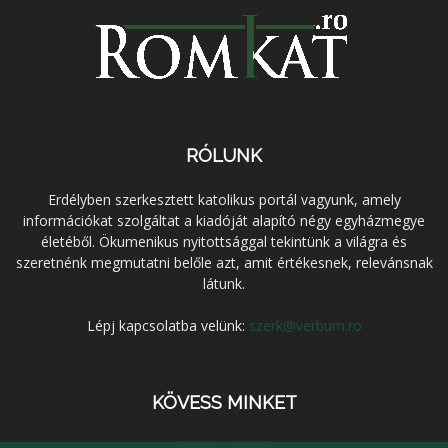
RÓLUNK
Erdélyben szerkesztett katolikus portál vagyunk, amely
információkat szolgáltat a kiadóját alapító négy egyházmegye
életéből. Ökumenikus nyitottsággal tekintünk a világra és
szeretnénk megmutatni belőle azt, amit értékesnek, relevánsnak
látunk.
Lépj kapcsolatba velünk:
szerk@verbum.ro
KÖVESS MINKET