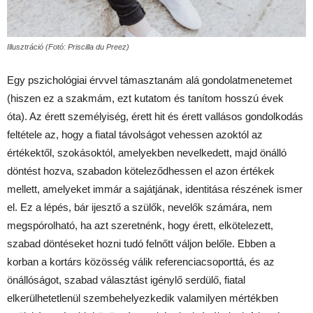
Illusztráció (Fotó: Priscilla du Preez)
Egy pszichológiai érvvel támasztanám alá gondolatmenetemet
(hiszen ez a szakmám, ezt kutatom és tanítom hosszú évek
óta). Az érett személyiség, érett hit és érett vallásos gondolkodás
feltétele az, hogy a fiatal távolságot vehessen azoktól az
értékektől, szokásoktól, amelyekben nevelkedett, majd önálló
döntést hozva, szabadon köteleződhessen el azon értékek
mellett, amelyeket immár a sajátjának, identitása részének ismer
el. Ez a lépés, bár ijesztő a szülők, nevelők számára, nem
megspórolható, ha azt szeretnénk, hogy érett, elkötelezett,
szabad döntéseket hozni tudó felnőtt váljon belőle. Ebben a
korban a kortárs közösség válik referenciacsoporttá, és az
önállóságot, szabad választást igénylő serdülő, fiatal
elkerülhetetlenül szembehelyezkedik valamilyen mértékben