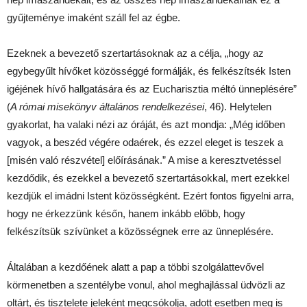
gyűjteménye imaként száll fel az égbe.
Ezeknek a bevezető szertartásoknak az a célja, „hogy az
egybegyűlt hívőket közösséggé formálják, és felkészítsék Isten
igéjének hívő hallgatására és az Eucharisztia méltó ünneplésére”
(
A római misekönyv általános rendelkezései
, 46). Helytelen
gyakorlat, ha valaki nézi az óráját, és azt mondja: „Még időben
vagyok, a beszéd végére odaérek, és ezzel eleget is teszek a
[misén való részvétel] előírásának.” A mise a keresztvetéssel
kezdődik, és ezekkel a bevezető szertartásokkal, mert ezekkel
kezdjük el imádni Istent közösségként. Ezért fontos figyelni arra,
hogy ne érkezzünk későn, hanem inkább előbb, hogy
felkészítsük szívünket a közösségnek erre az ünneplésére.
Általában a kezdőének alatt a pap a többi szolgálattevővel
körmenetben a szentélybe vonul, ahol meghajlással üdvözli az
oltárt, és tisztelete jeleként megcsókolja, adott esetben meg is