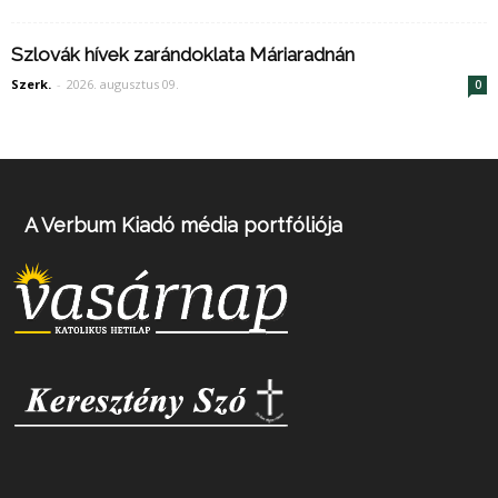
Szlovák hívek zarándoklata Máriaradnán
Szerk.
-
2026. augusztus 09.
0
A Verbum Kiadó média portfóliója