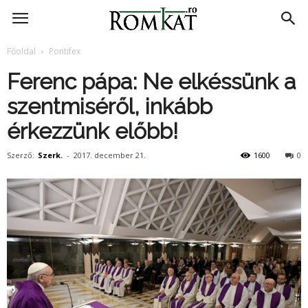
RomKat.ro
Főoldal
Pontifex
Ferenc pápa: Ne elkéssünk a
szentmiséről, inkább
érkezzünk előbb!
Szerző:
Szerk.
-
2017. december 21.
1600
0