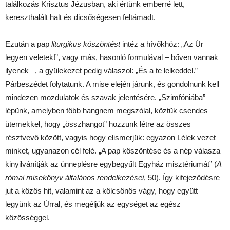
találkozás Krisztus Jézusban, aki értünk emberré lett,
kereszthalált halt és dicsőségesen feltámadt.
Ezután a pap
liturgikus köszöntést
intéz a hívőkhöz: „Az Úr
legyen veletek!”, vagy más, hasonló formulával – bőven vannak
ilyenek –, a gyülekezet pedig válaszol: „És a te lelkeddel.”
Párbeszédet folytatunk. A mise elején járunk, és gondolnunk kell
mindezen mozdulatok és szavak jelentésére. „Szimfóniába”
lépünk, amelyben több hangnem megszólal, köztük csendes
ütemekkel, hogy „összhangot” hozzunk létre az összes
résztvevő között, vagyis hogy elismerjük: egyazon Lélek vezet
minket, ugyanazon cél felé. „A pap köszöntése és a nép válasza
kinyilvánítják az ünneplésre egybegyűlt Egyház misztériumát” (
A
római misekönyv általános rendelkezései
, 50). Így kifejeződésre
jut a közös hit, valamint az a kölcsönös vágy, hogy együtt
legyünk az Úrral, és megéljük az egységet az egész
közösséggel.