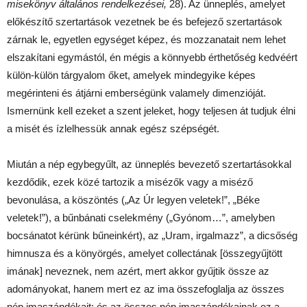
misekönyv általános rendelkezései,
28). Az ünneplés, amelyet
előkészítő szertartások vezetnek be és befejező szertartások
zárnak le, egyetlen egységet képez, és mozzanatait nem lehet
elszakítani egymástól, én mégis a könnyebb érthetőség kedvéért
külön-külön tárgyalom őket, amelyek mindegyike képes
megérinteni és átjárni emberségünk valamely dimenzióját.
Ismernünk kell ezeket a szent jeleket, hogy teljesen át tudjuk élni
a misét és ízlelhessük annak egész szépségét.
Miután a nép egybegyűlt, az ünneplés bevezető szertartásokkal
kezdődik, ezek közé tartozik a misézők vagy a miséző
bevonulása, a köszöntés („Az Úr legyen veletek!”, „Béke
veletek!”), a bűnbánati cselekmény („Gyónom…”, amelyben
bocsánatot kérünk bűneinkért), az „Uram, irgalmazz”, a dicsőség
himnusza és a könyörgés, amelyet collectának [összegyűjtött
imának] neveznek, nem azért, mert akkor gyűjtik össze az
adományokat, hanem mert ez az ima összefoglalja az összes
nép imaszándékait; és az összes nép imaszándékainak ez a