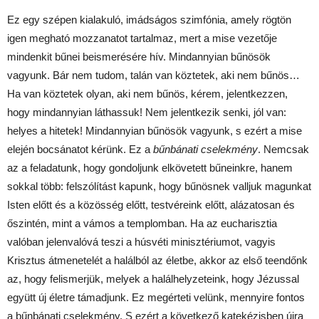
Ez egy szépen kialakuló, imádságos szimfónia, amely rögtön
igen megható mozzanatot tartalmaz, mert a mise vezetője
mindenkit bűnei beismerésére hív. Mindannyian bűnösök
vagyunk. Bár nem tudom, talán van köztetek, aki nem bűnös…
Ha van köztetek olyan, aki nem bűnös, kérem, jelentkezzen,
hogy mindannyian láthassuk! Nem jelentkezik senki, jól van:
helyes a hitetek! Mindannyian bűnösök vagyunk, s ezért a mise
elején bocsánatot kérünk. Ez a
bűnbánati cselekmény
. Nemcsak
az a feladatunk, hogy gondoljunk elkövetett bűneinkre, hanem
sokkal több: felszólítást kapunk, hogy bűnösnek valljuk magunkat
Isten előtt és a közösség előtt, testvéreink előtt, alázatosan és
őszintén, mint a vámos a templomban. Ha az eucharisztia
valóban jelenvalóvá teszi a húsvéti minisztériumot, vagyis
Krisztus átmenetelét a halálból az életbe, akkor az első teendőnk
az, hogy felismerjük, melyek a halálhelyzeteink, hogy Jézussal
együtt új életre támadjunk. Ez megérteti velünk, mennyire fontos
a bűnbánati cselekmény. S ezért a következő katekézisben újra