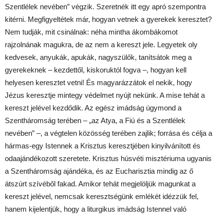
Szentlélek nevében” végzik. Szeretnék itt egy apró szempontra
kitérni. Megfigyeltétek már, hogyan vetnek a gyerekek keresztet?
Nem tudják, mit csinálnak: néha mintha ákombákomot
rajzolnának magukra, de az nem a kereszt jele. Legyetek oly
kedvesek, anyukák, apukák, nagyszülők, tanítsátok meg a
gyerekeknek – kezdettől, kiskoruktól fogva –, hogyan kell
helyesen keresztet vetni! És magyarázzátok el nekik, hogy
Jézus keresztje mintegy védelmet nyújt nekünk. A mise tehát a
kereszt jelével kezdődik. Az egész imádság úgymond a
Szentháromság terében – „az Atya, a Fiú és a Szentlélek
nevében” –, a végtelen közösség terében zajlik; forrása és célja a
hármas-egy Istennek a Krisztus keresztjében kinyilvánított és
odaajándékozott szeretete. Krisztus húsvéti misztériuma ugyanis
a Szentháromság ajándéka, és az Eucharisztia mindig az ő
átszúrt szívéből fakad. Amikor tehát megjelöljük magunkat a
kereszt jelével, nemcsak keresztségünk emlékét idézzük fel,
hanem kijelentjük, hogy a liturgikus imádság Istennel való