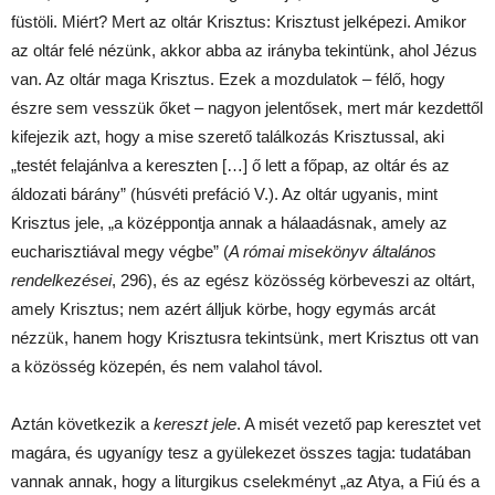
füstöli. Miért? Mert az oltár Krisztus: Krisztust jelképezi. Amikor
az oltár felé nézünk, akkor abba az irányba tekintünk, ahol Jézus
van. Az oltár maga Krisztus. Ezek a mozdulatok – félő, hogy
észre sem vesszük őket – nagyon jelentősek, mert már kezdettől
kifejezik azt, hogy a mise szerető találkozás Krisztussal, aki
„testét felajánlva a kereszten […] ő lett a főpap, az oltár és az
áldozati bárány” (húsvéti prefáció V.). Az oltár ugyanis, mint
Krisztus jele, „a középpontja annak a hálaadásnak, amely az
eucharisztiával megy végbe” (
A római misekönyv általános
rendelkezései
, 296), és az egész közösség körbeveszi az oltárt,
amely Krisztus; nem azért álljuk körbe, hogy egymás arcát
nézzük, hanem hogy Krisztusra tekintsünk, mert Krisztus ott van
a közösség közepén, és nem valahol távol.
Aztán következik a
kereszt jele
. A misét vezető pap keresztet vet
magára, és ugyanígy tesz a gyülekezet összes tagja: tudatában
vannak annak, hogy a liturgikus cselekményt „az Atya, a Fiú és a