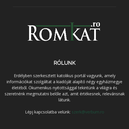
RÓLUNK
Erdélyben szerkesztett katolikus portál vagyunk, amely
információkat szolgáltat a kiadóját alapító négy egyházmegye
életéből. Ökumenikus nyitottsággal tekintünk a világra és
szeretnénk megmutatni belőle azt, amit értékesnek, relevánsnak
látunk.
Lépj kapcsolatba velünk:
szerk@verbum.ro