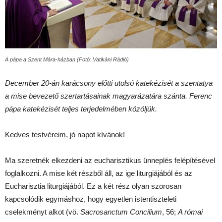
A pápa a Szent Mára-házban (Fotó: Vatikáni Rádió)
December 20-án karácsony előtti utolsó katekézisét a szentatya
a mise bevezető szertartásainak magyarázatára szánta. Ferenc
pápa katekézisét teljes terjedelmében közöljük.
Kedves testvéreim, jó napot kívánok!
Ma szeretnék elkezdeni az eucharisztikus ünneplés felépítésével
foglalkozni. A mise két részből áll, az ige liturgiájából és az
Eucharisztia liturgiájából. Ez a két rész olyan szorosan
kapcsolódik egymáshoz, hogy egyetlen istentiszteleti
cselekményt alkot (vö.
Sacrosanctum Concilium
, 56;
A római