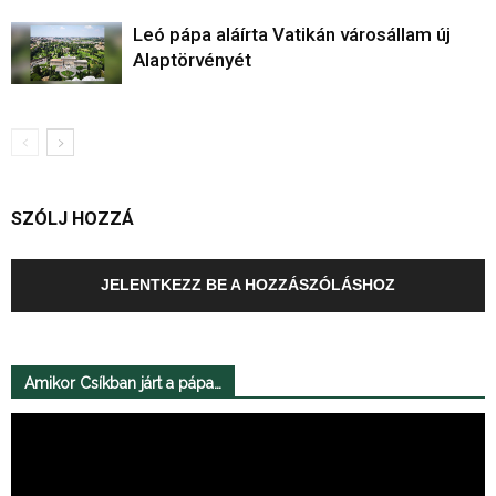
Leó pápa aláírta Vatikán városállam új
Alaptörvényét
SZÓLJ HOZZÁ
JELENTKEZZ BE A HOZZÁSZÓLÁSHOZ
Amikor Csíkban járt a pápa…
Videólejátszó