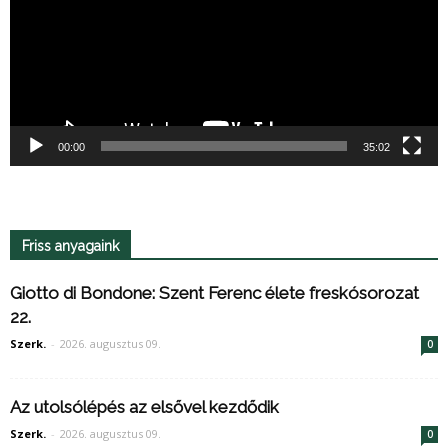
00:00
35:02
Friss anyagaink
Giotto di Bondone: Szent Ferenc élete freskósorozat
22.
Szerk.
-
2026. augusztus 09.
0
Az utolsólépés az elsővel kezdődik
Szerk.
-
2026. augusztus 09.
0