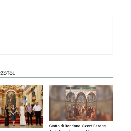
ERZŐTŐL
Giotto di Bondone: Szent Ferenc