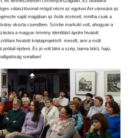
póban, és természetesen Örményországban. Ez utóbbiról
séges választóvonal mögül nézni az egykori Ani városára az
egérezte saját magában az ősök érzéseit, mintha csak a
átvány okozta csendben. Szívbe markoló volt, ahogyan a
sára a magyar örmény identitást ápolni hivatott
ólítani hivatott kriptaprojektről mesélt, ami a múlt
próbál építeni. És jó volt látni a szép, barna bőrű, hajú,
hallgatóság soraiban!