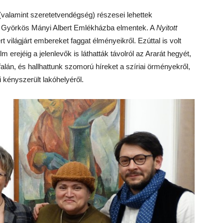
valamint szeretetvendégség) részesei lehettek
 Györkös Mányi Albert Emlékházba elmentek. A
Nyitott
világjárt embereket faggat élményeikről. Ezúttal is volt
m erejéig a jelenlevők is láthatták távolról az Ararát hegyét,
án, és hallhattunk szomorú híreket a szíriai örményekről,
kényszerült lakóhelyéről.