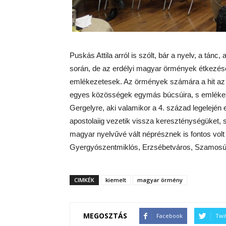
Puskás Attila arról is szólt, bár a nyelv, a tán
során, de az erdélyi magyar örmények étkezése,
emlékezetesek. Az örmények számára a hit az id
egyes közösségek egymás búcsúira, s emlékezn
Gergelyre, aki valamikor a 4. század legelején
apostolaiig vezetik vissza kereszténységüket, 
magyar nyelvűvé vált néprésznek is fontos volt
Gyergyószentmiklós, Erzsébetváros, Szamosújvár)
CIMKÉK
kiemelt
magyar örmény
MEGOSZTÁS
Facebook
Twi