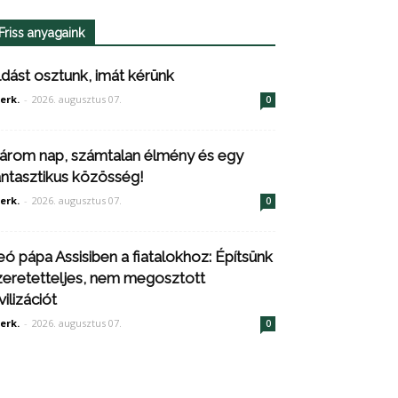
Friss anyagaink
ldást osztunk, imát kérünk
erk.
-
2026. augusztus 07.
0
árom nap, számtalan élmény és egy
antasztikus közösség!
erk.
-
2026. augusztus 07.
0
eó pápa Assisiben a fiatalokhoz: Építsünk
zeretetteljes, nem megosztott
vilizációt
erk.
-
2026. augusztus 07.
0