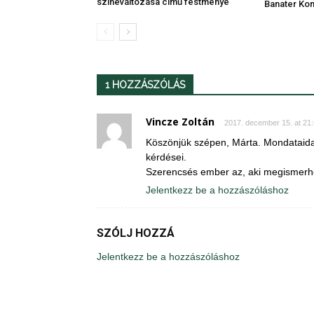
színeváltozása című festménye
Banater Ko
1 HOZZÁSZÓLÁS
Vincze Zoltán
2017. december 15. at 21
Köszönjük szépen, Márta. Mondataidat
kérdései.
Szerencsés ember az, aki megismerhet
Jelentkezz be a hozzászóláshoz
SZÓLJ HOZZÁ
Jelentkezz be a hozzászóláshoz