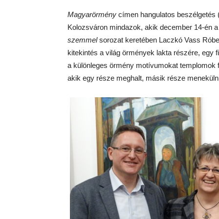
Magyarörmény
címen hangulatos beszélgetés (
Kolozsváron mindazok, akik december 14-én a
szemmel
sorozat keretében Laczkó Vass Róbert 
kitekintés a világ örmények lakta részére, egy fil
a különleges örmény motívumokat templomok fal
akik egy része meghalt, másik része menekülni 