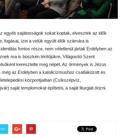
c, az egyéb sajátosságok sokat koptak, elvesztek az idők
 fogásai, ízei a velük együtt élők számára is
entitás fontos része, nem véletlenül jártak Erdélyben az
ek ma is büszkén térítőjükre, Világosító Szent
 elsőként keresztelte meg népét. Az örmények is Jézus
s még az Erdélyben a katolicizmushoz csatlakozott és
 letelepedési központjaiban (Csíkszépvíz,
 saját templomokat építtetni, a saját liturgiát őrizni.
tter