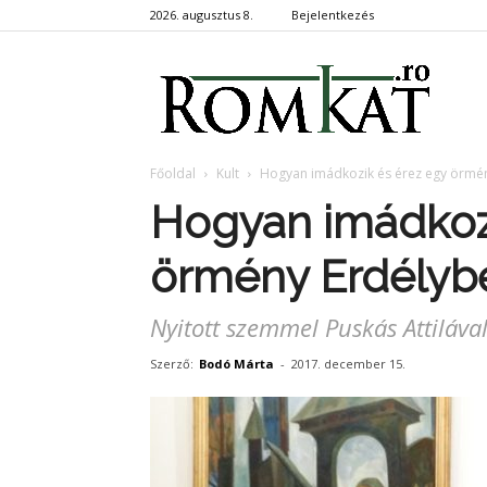
2026. augusztus 8.
Bejelentkezés
RomKa
Főoldal
Kult
Hogyan imádkozik és érez egy örmé
Hogyan imádkozi
örmény Erdélyb
Nyitott szemmel Puskás Attiláva
Szerző:
Bodó Márta
-
2017. december 15.