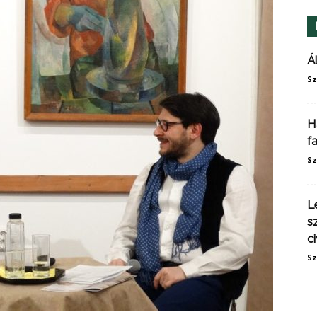
Á
Sz
H
f
Sz
L
s
ci
Sz