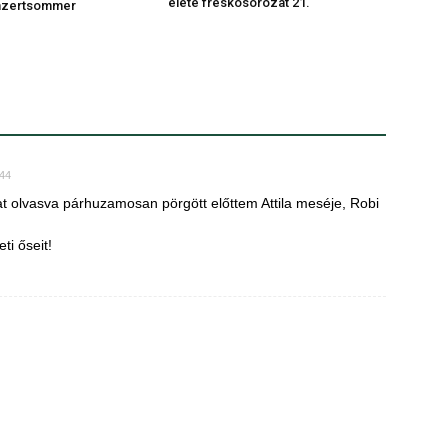
élete freskósorozat 21.
nzertsommer
:44
 olvasva párhuzamosan pörgött előttem Attila meséje, Robi
i őseit!