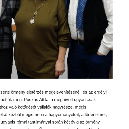
ísérte örmény életérzés megelevenítésénél, és az erdélyi
erhettük meg. Puskás Attila, a meghívott ugyan csak
hoz való kötődését vállalók nagyrésze, mégis
első kézből megismerni a hagyományokat, a történelmet,
 Ő ugyanis római tanulmányai során két évig az örmény