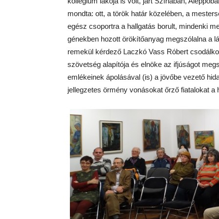
kollégium lakója is volt, járt Szíriában, Alep
mondta: ott, a török határ közelében, a mester
egész csoportra a hallgatás borult, mindenki m
génekben hozott örökítőanyag megszólalna a l
remekül kérdező Laczkó Vass Róbert csodálkozá
szövetség alapítója és elnöke az ifjúságot megsz
emlékeinek ápolásával (is) a jövőbe vezető hidat 
jellegzetes örmény vonásokat őrző fiatalokat a 