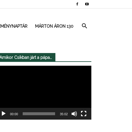
EMÉNYNAPTÁR
MÁRTON ÁRON 130
Amikor Csíkban járt a pápa…
deólejátszó
00:00
35:02