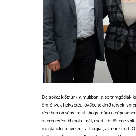
De sokat időztünk a múltban, a sorstragédiák k
örmények helyzetét, jövőbe tekintő terveit ism
részben örmény, mint ahogy mára a népcsoport
szerencsésebb sokaknál, mert lehetősége volt 
megtanulni a nyelvet, a liturgiát, az énekeket.