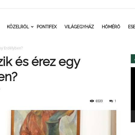
t.ro
KÖZELRŐL
PONTIFEX
VILÁGEGYHÁZ
HŐMÉRŐ
ES
ny Erdélyben?
k és érez egy
Vi
en?
l
6533
1