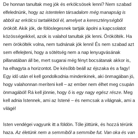
De honnan tanultak meg jók és erkölcsösek lenni? Nem szabad
elfelednünk, hogy az
istentelen társadalom még manapság is
abból az erkölcsi tartalékból él, amelyet a kereszténységből
örökölt.
Akik jók, de fölöslegesnek tartják ápolni a kapcsolatot
közösségeikkel, azok is valahol tanultak jók lenni. Örökölték. Ha
nem örökölték volna, nem tudnának jók lenni! És nem szabad azt
sem elfelejteni, hogy a sötétség nem a nap lenyugvásának
pillanatában áll be, mert sugarai még fényt bocsátanak akkor is,
ha elhagyta a horizontot. De később beáll az éjszaka és a fagy!
Egy idő után el kell gondolkodnia mindenkinek, aki önmagában jó,
hogy valahonnan meríteni kell – az ember nem élhet meg csupán
önmagából! Rá kell jönnie, hogy ő is
egy nagy egész része
. Meg
kell adnia Istennek, ami az Istené – és nemcsak a világnak, ami a
világé!
Isten vendégei vagyunk itt a földön. Tőle jöttünk, és hozzá térünk
haza.
Az életünk nem a semmiből a semmibe fut.
Van oka és van