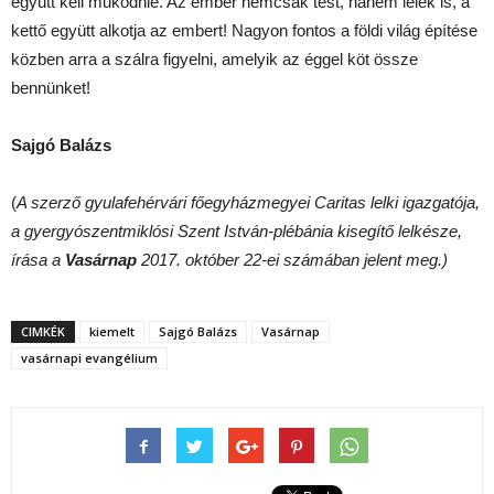
együtt kell működnie. Az ember nemcsak test, hanem lélek is, a
kettő együtt alkotja az embert! Nagyon fontos a földi világ építése
közben arra a szálra figyelni, amelyik az éggel köt össze
bennünket!
Sajgó Balázs
(
A szerző gyulafehérvári főegyházmegyei Caritas lelki igazgatója,
a gyergyószentmiklósi Szent István-plébánia kisegítő lelkésze,
írása a
Vasárnap
2017. október 22
-ei számában jelent meg.)
CIMKÉK
kiemelt
Sajgó Balázs
Vasárnap
vasárnapi evangélium