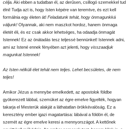
célja.
Aki ebben a tudatban él, az derűsen, csillogó szemekkel tud
élni! Tudja azt is, hogy Isten képére van teremtve, és ezt kell
formálnia egy életen át!
Feladatunk tehát, hogy önmagunkká
váljunk!
Olyannak, aki nem maszkot hordoz, hanem önmaga
életét éli, és ez csak akkor lehetséges, ha odaadja önmagát
Istennek! Ez az önátadás tesz teljessé bennünket! Istennek adni,
ami az Istené ennek fényében azt jelenti, hogy
visszaadjuk
magunkat Istennek!
Az Isten nélküli élet tehát nem teljes. Lehet becsületes, de nem
teljes!
Amikor Jézus a mennybe emelkedett, az apostolok földbe
gyökerezett lábbal, szemüket az égre emelve figyelték, hogyan
takarja el Mesterük alakját a láthatatlan örökkévalóság. Ez a
keresztény ember igazi magatartása: lábával a földön él, de
szemét az égre emelve keresi a mennyországot. A kettőnek