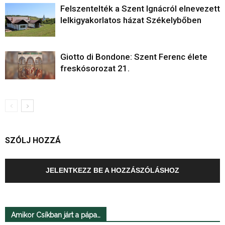
Felszentelték a Szent Ignácról elnevezett
lelkigyakorlatos házat Székelybőben
Giotto di Bondone: Szent Ferenc élete
freskósorozat 21.
SZÓLJ HOZZÁ
JELENTKEZZ BE A HOZZÁSZÓLÁSHOZ
Amikor Csíkban járt a pápa…