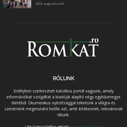
2026. augusztus 04.
RÓLUNK
Erdélyben szerkesztett katolikus portál vagyunk, amely
információkat szolgáltat a kiadóját alapító négy egyházmegye
életéből. Ökumenikus nyitottsággal tekintünk a világra és
szeretnénk megmutatni belőle azt, amit értékesnek, relevánsnak
látunk.
Lépj kapcsolatba velünk:
szerk@verbum.ro