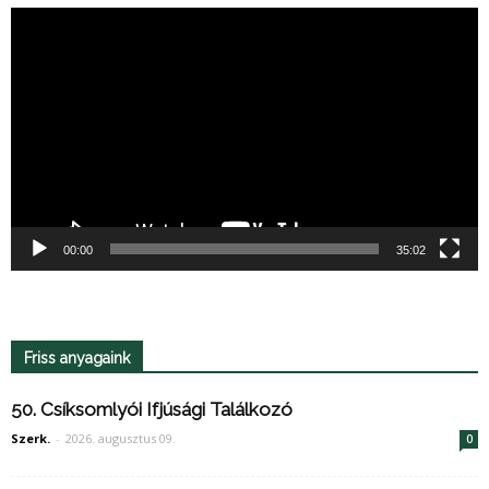
Videólejátszó
00:00
35:02
Friss anyagaink
50. Csíksomlyói Ifjúsági Találkozó
Szerk.
-
2026. augusztus 09.
0