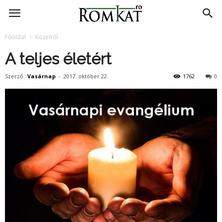
RomKat.ro
Főoldal
Közelről
A teljes életért
Szerző:
Vasárnap
-
2017. október 22.
1762
0