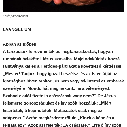
Fotó: pixabay.com
EVANGÉLIUM
Abban az időben:
A farizeusok félrevonultak és megtanácskozták, hogyan
tudnának belekötni Jézus szavaiba. Majd odaküldték hozzá
tanítványaikat és a Heródes-pártrakat a következő kérdéssel:
„Mester! Tudjuk, hogy igazat beszélsz, és az Isten útját az
igazsághoz híven tanítod, és nem vagy tekintettel az emberek
személyére. Mondd hát meg nekünk, mi a véleményed:
Szabad-e adót fizetni a császárnak vagy nem?” De Jézus
felismerte gonoszságukat és így szólt hozzájuk: „Miért
kísértetek, ti képmutatók! Mutassátok csak meg az
adópénzt!” Aztán megkérdezte tőlük: „Kinek a képe és a
felirata ez?” Azok azt felelték: „A császáré.” Erre ő így szólt