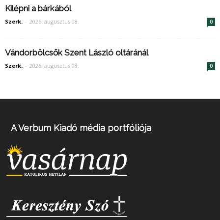
Kilépni a bárkából
Szerk.
-
2026. augusztus 08.
0
Vándorbölcsők Szent László oltáránál
Szerk.
-
2026. augusztus 08.
0
A Verbum Kiadó média portfóliója