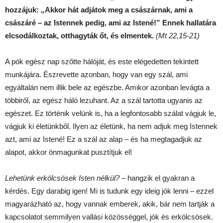
hozzájuk: „Akkor hát adjátok meg a császárnak, ami a
császáré – az Istennek pedig, ami az Istené!” Ennek hallatára
elcsodálkoztak, otthagyták őt, és elmentek.
(Mt 22,15-21)
A pók egész nap szőtte hálóját, és este elégedetten tekintett
munkájára. Észrevette azonban, hogy van egy szál, ami
egyáltalán nem illik bele az egészbe. Amikor azonban levágta a
többiről, az egész háló lezuhant. Az a szál tartotta ugyanis az
egészet. Ez történik velünk is, ha a legfontosabb szálat vágjuk le,
vágjuk ki életünkből. Ilyen az életünk, ha nem adjuk meg Istennek
azt, ami az Istené! Ez a szál az alap – és ha megtagadjuk az
alapot, akkor önmagunkat pusztítjuk el!
Lehetünk erkölcsösek Isten nélkül?
– hangzik el gyakran a
kérdés. Egy darabig igen! Mi is tudunk egy ideig jók lenni – ezzel
magyarázható az, hogy vannak emberek, akik, bár nem tartják a
kapcsolatot semmilyen vallási közösséggel, jók és erkölcsösek.