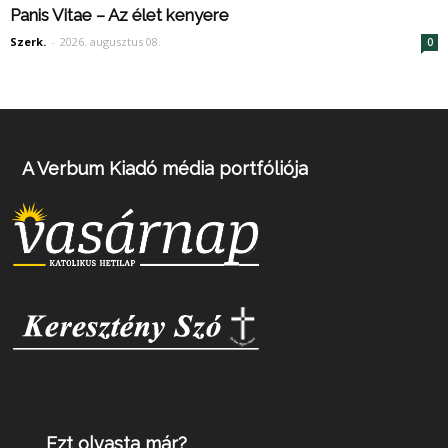
Panis Vitae – Az élet kenyere
Szerk.
-
2026. augusztus 08.
0
A Verbum Kiadó média portfóliója
Ezt olvasta már?