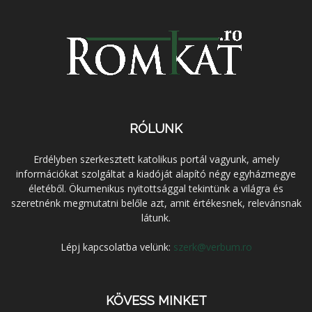
RÓLUNK
Erdélyben szerkesztett katolikus portál vagyunk, amely
információkat szolgáltat a kiadóját alapító négy egyházmegye
életéből. Ökumenikus nyitottsággal tekintünk a világra és
szeretnénk megmutatni belőle azt, amit értékesnek, relevánsnak
látunk.
Lépj kapcsolatba velünk:
szerk@verbum.ro
KÖVESS MINKET