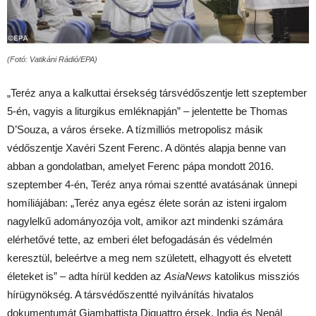
(Fotó: Vatikáni Rádió/EPA)
„Teréz anya a kalkuttai érsekség társvédőszentje lett szeptember
5-én, vagyis a liturgikus emléknapján” – jelentette be Thomas
D’Souza, a város érseke. A tízmilliós metropolisz másik
védőszentje Xavéri Szent Ferenc. A döntés alapja benne van
abban a gondolatban, amelyet Ferenc pápa mondott 2016.
szeptember 4-én, Teréz anya római szentté avatásának ünnepi
homíliájában: „Teréz anya egész élete során az isteni irgalom
nagylelkű adományozója volt, amikor azt mindenki számára
elérhetővé tette, az emberi élet befogadásán és védelmén
keresztül, beleértve a meg nem született, elhagyott és elvetett
életeket is” – adta hírül kedden az
AsiaNews
katolikus missziós
hírügynökség. A társvédőszentté nyilvánítás hivatalos
dokumentumát Giambattista Diquattro érsek, India és Nepál