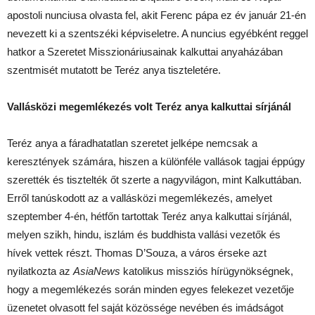
apostoli nunciusa olvasta fel, akit Ferenc pápa ez év január 21-én
nevezett ki a szentszéki képviseletre. A nuncius egyébként reggel
hatkor a Szeretet Misszionáriusainak kalkuttai anyaházában
szentmisét mutatott be Teréz anya tiszteletére.
Vallásközi megemlékezés volt Teréz anya kalkuttai sírjánál
Teréz anya a fáradhatatlan szeretet jelképe nemcsak a
keresztények számára, hiszen a különféle vallások tagjai éppúgy
szerették és tisztelték őt szerte a nagyvilágon, mint Kalkuttában.
Erről tanúskodott az a vallásközi megemlékezés, amelyet
szeptember 4-én, hétfőn tartottak Teréz anya kalkuttai sírjánál,
melyen szikh, hindu, iszlám és buddhista vallási vezetők és
hívek vettek részt. Thomas D’Souza, a város érseke azt
nyilatkozta az
AsiaNews
katolikus missziós hírügynökségnek,
hogy a megemlékezés során minden egyes felekezet vezetője
üzenetet olvasott fel saját közössége nevében és imádságot