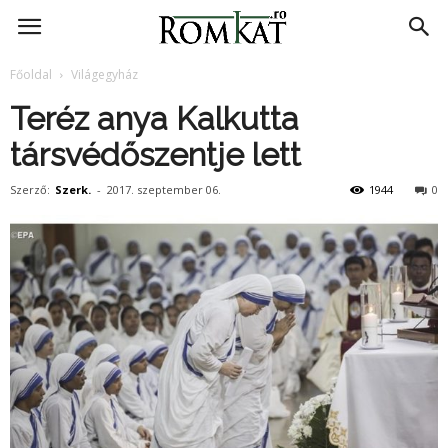
RomKat.ro
Főoldal
Világegyház
Teréz anya Kalkutta
társvédőszentje lett
Szerző:
Szerk.
-
2017. szeptember 06.
1944
0