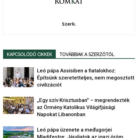
Szerk.
KAPCSOLÓDÓ CIKKEK
TOVÁBBIAK A SZERZŐTŐL
Leó pápa Assisiben a fiatalokhoz:
Építsünk szeretetteljes, nem megosztott
civilizációt
„Egy szív Krisztusban” – megrendezték
az Örmény Katolikus Világifjúsági
Napokat Libanonban
Leó pápa üzenete a međugorjei
Mladifestre: Járuljatok az igazi öröm