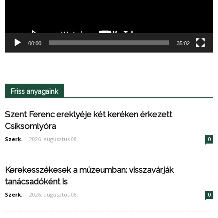
00:00
35:02
Friss anyagaink
Szent Ferenc ereklyéje két keréken érkezett
Csíksomlyóra
Szerk.
-
2026. augusztus 08.
0
Kerekesszékesek a múzeumban: visszavárják
tanácsadóként is
Szerk.
-
2026. augusztus 08.
0