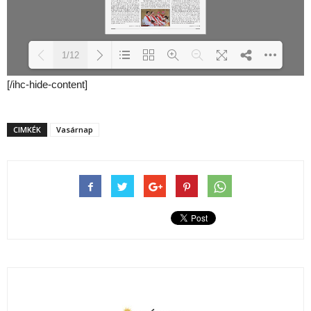
1/12
[/ihc-hide-content]
Loading PDF 35% ...
CIMKÉK
Vasárnap