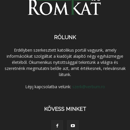
RÓLUNK
Erdélyben szerkesztett katolikus portál vagyunk, amely
információkat szolgáltat a kiadóját alapító négy egyházmegye
életéből. Ökumenikus nyitottsággal tekintünk a világra és
szeretnénk megmutatni belőle azt, amit értékesnek, relevánsnak
látunk.
Lépj kapcsolatba velünk:
szerk@verbum.ro
KÖVESS MINKET