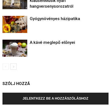
KlausenMusik nyári
hangversenysorozatról
Gyógynövényes házipatika
A kávé meglepő előnyei
SZÓLJ HOZZÁ
JELENTKEZZ BE A HOZZÁSZÓLÁSHOZ