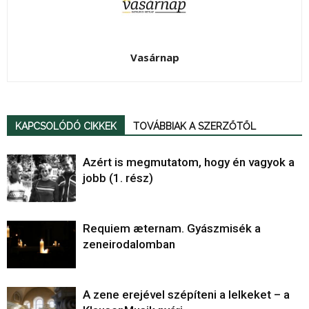
Vasárnap
KAPCSOLÓDÓ CIKKEK
TOVÁBBIAK A SZERZŐTŐL
Azért is megmutatom, hogy én vagyok a
jobb (1. rész)
Requiem æternam. Gyászmisék a
zeneirodalomban
A zene erejével szépíteni a lelkeket – a