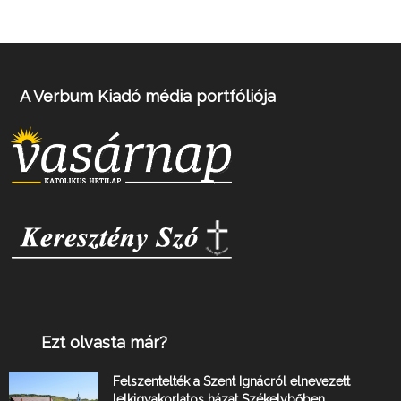
A Verbum Kiadó média portfóliója
Ezt olvasta már?
Felszentelték a Szent Ignácról elnevezett
lelkigyakorlatos házat Székelybőben