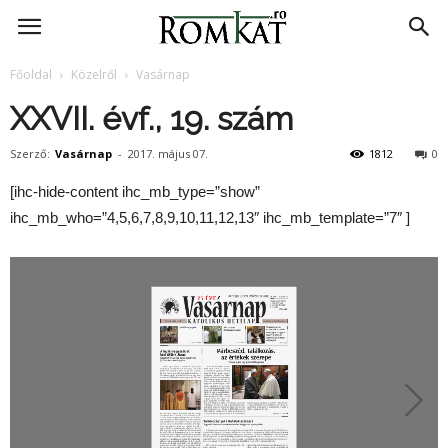
RomKat.ro
Főoldal
Közelről
Vasárnap
XXVII. évf., 19. szám
Szerző:
Vasárnap
-
2017. május 07.
1812
0
[ihc-hide-content ihc_mb_type=”show”
ihc_mb_who=”4,5,6,7,8,9,10,11,12,13″ ihc_mb_template=”7″ ]