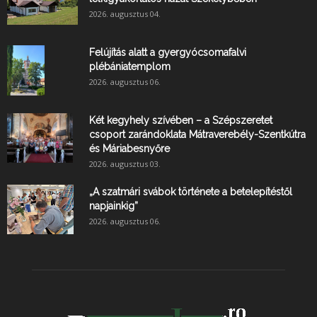
2026. augusztus 04.
Felújítás alatt a gyergyócsomafalvi
plébániatemplom
2026. augusztus 06.
Két kegyhely szívében – a Szépszeretet
csoport zarándoklata Mátraverebély-Szentkútra
és Máriabesnyőre
2026. augusztus 03.
„A szatmári svábok története a betelepítéstől
napjainkig”
2026. augusztus 06.