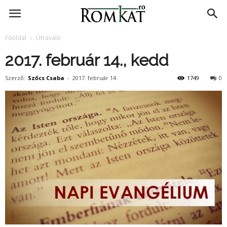
RomKat.ro
Főoldal
Útravaló
2017. február 14., kedd
Szerző:
Szőcs Csaba
-
2017. február 14.
1749
0