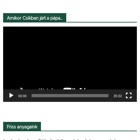
Amikor Csíkban járt a pápa…
Videólejátszó
00:00
35:02
Friss anyagaink