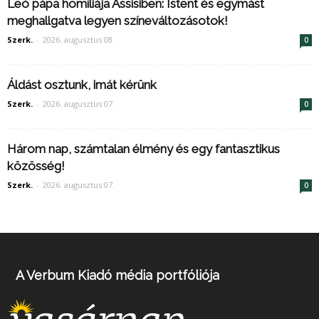
Leó pápa homíliája Assisiben: Istent és egymást
meghallgatva legyen színeváltozásotok!
Szerk.
-
2026. augusztus 08.
0
Áldást osztunk, imát kérünk
Szerk.
-
2026. augusztus 07.
0
Három nap, számtalan élmény és egy fantasztikus
közösség!
Szerk.
-
2026. augusztus 07.
0
A Verbum Kiadó média portfóliója