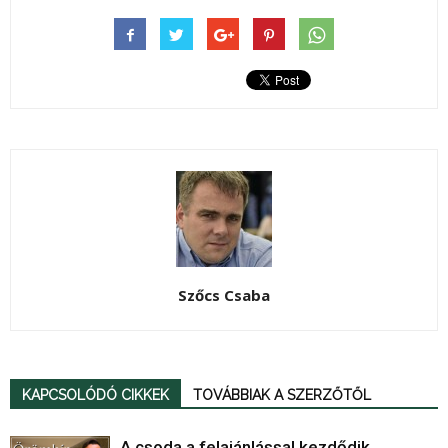
Szőcs Csaba
KAPCSOLÓDÓ CIKKEK
TOVÁBBIAK A SZERZŐTŐL
A csoda a felajánlással kezdődik