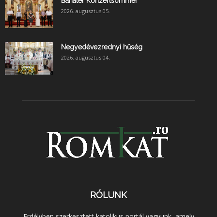
Banater Konzertsommer
2026. augusztus 05.
Negyedévezrednyi hűség
2026. augusztus 04.
RÓLUNK
Erdélyben szerkesztett katolikus portál vagyunk, amely