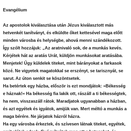
Evangélium
Az apostolok kiválasztása után Jézus kiválasztott más
hetvenkét tanítványt, és elküldte őket kettesével maga előtt
minden városba és helységbe, ahová menni szándékozott.
Így szólt hozzájuk: „Az aratnivaló sok, de a munkás kevés.
Kérjétek hát az aratás Urát, küldjön munkásokat aratásába.
Menjetek! Úgy küldelek titeket, mint bárányokat a farkasok
közé. Ne vigyetek magatokkal se erszényt, se tarisznyát, se
sarut. Az úton senkit se köszöntsetek.
Ha betértek egy házba, először is ezt mondjátok: »Békesség
e háznak!« Ha békesség fia lakik ott, rászáll a ti békességtek,
ha nem, visszaszáll rátok. Maradjatok ugyanabban a házban,
és azt egyétek és igyátok, amijük van. Mert méltó a munkás a
maga bérére. Ne járjatok házról házra.
Ha egy városba érkeztek, és szívesen látnak titeket, egyétek,