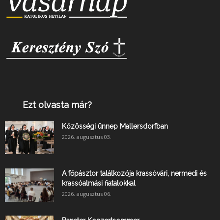
Ezt olvasta már?
Közösségi ünnep Mallersdorfban
2026. augusztus 03.
A főpásztor találkozója krassóvári, nermedi és
krassóalmási fiatalokkal
2026. augusztus 06.