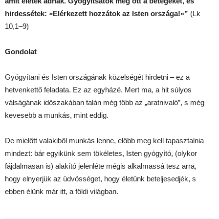
amit elétek adnak. Gyógyítsátok meg ott a betegeket, és
hirdessétek: »Elérkezett hozzátok az Isten országa!«”
(Lk
10,1–9)
Gondolat
Gyógyítani és Isten országának közelségét hirdetni – ez a
hetvenkettő feladata. Ez az egyházé. Mert ma, a hit súlyos
válságának időszakában talán még több az „aratnivaló”, s még
kevesebb a munkás, mint eddig.
De mielőtt valakiből munkás lenne, előbb meg kell tapasztalnia
mindezt: bár egyikünk sem tökéletes, Isten gyógyító, (olykor
fájdalmasan is) alakító jelenléte mégis alkalmassá tesz arra,
hogy elnyerjük az üdvösséget, hogy életünk beteljesedjék, s
ebben élünk már itt, a földi világban.