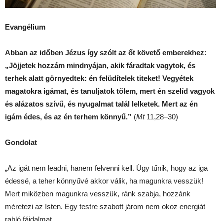
Evangélium
Abban az időben Jézus így szólt az őt követő emberekhez:
„Jöjjetek hozzám mindnyájan, akik fáradtak vagytok, és
terhek alatt görnyedtek: én felüdítelek titeket! Vegyétek
magatokra igámat, és tanuljatok tőlem, mert én szelíd vagyok
és alázatos szívű, és nyugalmat talál lelketek. Mert az én
igám édes, és az én terhem könnyű.”
(
Mt
11,28–30)
Gondolat
„Az igát nem leadni, hanem felvenni kell. Úgy tűnik, hogy az iga
édessé, a teher könnyűvé akkor válik, ha magunkra vesszük!
Mert miközben magunkra vesszük, ránk szabja, hozzánk
méretezi az Isten. Egy testre szabott járom nem okoz energiát
rabló fájdalmat.