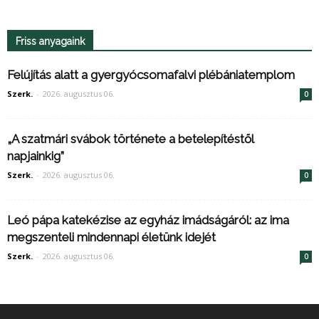
Friss anyagaink
Felújítás alatt a gyergyócsomafalvi plébániatemplom
Szerk.
-
2026. augusztus 06.
0
„A szatmári svábok története a betelepítéstől
napjainkig”
Szerk.
-
2026. augusztus 06.
0
Leó pápa katekézise az egyház imádságáról: az ima
megszenteli mindennapi életünk idejét
Szerk.
-
2026. augusztus 06.
0