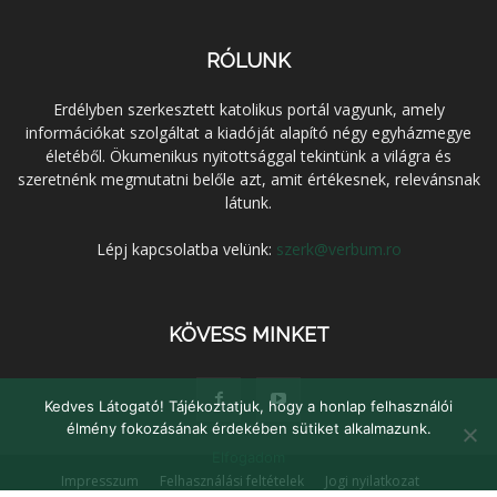
RÓLUNK
Erdélyben szerkesztett katolikus portál vagyunk, amely
információkat szolgáltat a kiadóját alapító négy egyházmegye
életéből. Ökumenikus nyitottsággal tekintünk a világra és
szeretnénk megmutatni belőle azt, amit értékesnek, relevánsnak
látunk.
Lépj kapcsolatba velünk:
szerk@verbum.ro
KÖVESS MINKET
Kedves Látogató! Tájékoztatjuk, hogy a honlap felhasználói
élmény fokozásának érdekében sütiket alkalmazunk.
Elfogadom
Impresszum
Felhasználási feltételek
Jogi nyilatkozat