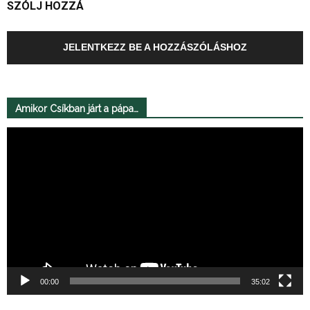
SZÓLJ HOZZÁ
JELENTKEZZ BE A HOZZÁSZÓLÁSHOZ
Amikor Csíkban járt a pápa…
Videólejátszó
00:00
35:02