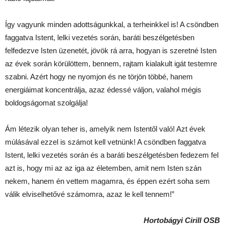
Így vagyunk minden adottságunkkal, a terheinkkel is! A csöndben
faggatva Istent, lelki vezetés során, baráti beszélgetésben
felfedezve Isten üzenetét, jövök rá arra, hogyan is szeretné Isten
az évek során körülöttem, bennem, rajtam kialakult igát testemre
szabni. Azért hogy ne nyomjon és ne törjön többé, hanem
energiáimat koncentrálja, azaz édessé váljon, valahol mégis
boldogságomat szolgálja!
Ám létezik olyan teher is, amelyik nem Istentől való! Azt évek
múlásával ezzel is számot kell vetnünk! A csöndben faggatva
Istent, lelki vezetés során és a baráti beszélgetésben fedezem fel
azt is, hogy mi az az iga az életemben, amit nem Isten szán
nekem, hanem én vettem magamra, és éppen ezért soha sem
válik elviselhetővé számomra, azaz le kell tennem!”
Hortobágyi Cirill OSB