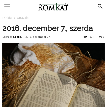
RomKat.ro
Főoldal
Útravaló
2016. december 7., szerda
Szerző:
Szerk.
-
2016. december 07.
1691
0