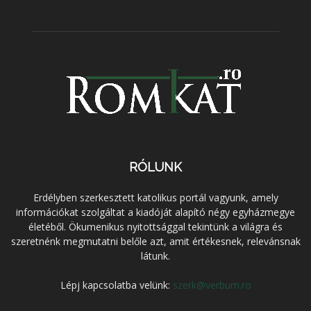
RÓLUNK
Erdélyben szerkesztett katolikus portál vagyunk, amely
információkat szolgáltat a kiadóját alapító négy egyházmegye
életéből. Ökumenikus nyitottsággal tekintünk a világra és
szeretnénk megmutatni belőle azt, amit értékesnek, relevánsnak
látunk.
Lépj kapcsolatba velünk:
szerk@verbum.ro