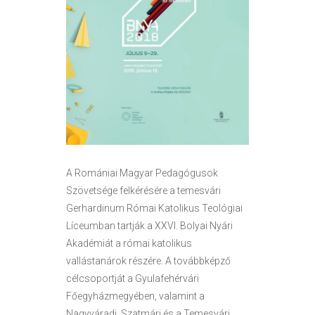
A Romániai Magyar Pedagógusok
Szövetsége felkérésére a temesvári
Gerhardinum Római Katolikus Teológiai
Líceumban tartják a XXVI. Bolyai Nyári
Akadémiát a római katolikus
vallástanárok részére. A továbbképző
célcsoportját a Gyulafehérvári
Főegyházmegyében, valamint a
Nagyváradi, Szatmári és a Temesvári