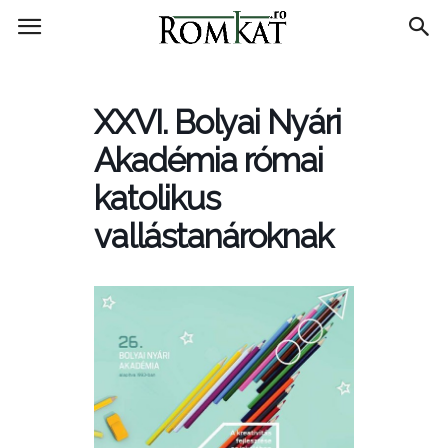
RomKat.ro
XXVI. Bolyai Nyári
Akadémia római
katolikus
vallástanároknak