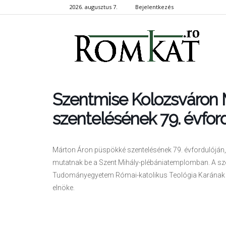
2026. augusztus 7.
Bejelentkezés
RomKa
Szentmise Kolozsváron 
szentelésének 79. évfor
Márton Áron püspökké szentelésének 79. évfordulóján, 2
mutatnak be a Szent Mihály-plébániatemplomban. A sz
Tudományegyetem Római-katolikus Teológia Karának el
elnöke.