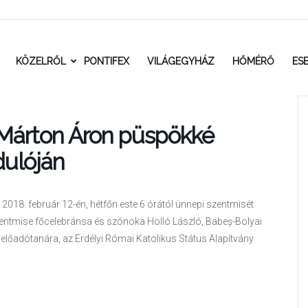
t.ro
KÖZELRŐL
PONTIFEX
VILÁGEGYHÁZ
HŐMÉRŐ
ES
Márton Áron püspökké
dulóján
018. február 12-én, hétfőn este 6 órától ünnepi szentmisét
entmise főcelebránsa és szónoka Holló László, Babeș-Bolyai
őadótanára, az Erdélyi Római Katolikus Státus Alapítvány