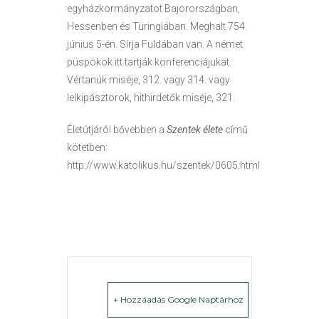
egyházkormányzatot Bajorországban,
Hessenben és Türingiában. Meghalt 754.
június 5-én. Sírja Fuldában van. A német
püspökök itt tartják konferenciájukat.
Vértanúk miséje, 312. vagy 314. vagy
lelkipásztorok, hithirdetők miséje, 321.
Életútjáról bővebben a
Szentek élete
című
kötetben:
http://www.katolikus.hu/szentek/0605.html
+ Hozzáadás Google Naptárhoz