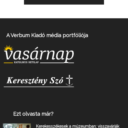
A Verbum Kiadó média portfóliója
Ezt olvasta már?
Kerekesszékesek a múzeumban: visszavárják