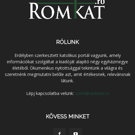
RÓLUNK
Erdélyben szerkesztett katolikus portál vagyunk, amely
információkat szolgáltat a kiadóját alapító négy egyházmegye
életéből. Ökumenikus nyitottsággal tekintünk a világra és
szeretnénk megmutatni belőle azt, amit értékesnek, relevánsnak
látunk.
Lépj kapcsolatba velünk:
szerk@verbum.ro
KÖVESS MINKET