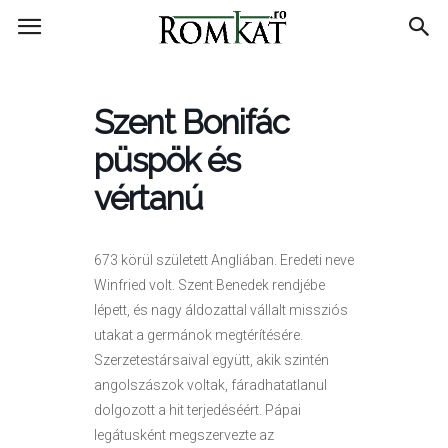
RomKat.ro
Szent Bonifác
püspök és
vértanú
673 körül született Angliában. Eredeti neve
Winfried volt. Szent Benedek rendjébe
lépett, és nagy áldozattal vállalt missziós
utakat a germánok megtérítésére.
Szerzetestársaival együtt, akik szintén
angolszászok voltak, fáradhatatlanul
dolgozott a hit terjedéséért. Pápai
legátusként megszervezte az