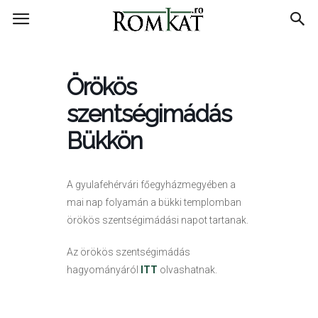
RomKat.ro
Örökös
szentségimádás
Bükkön
A gyulafehérvári főegyházmegyében a
mai nap folyamán a bükki templomban
örökös szentségimádási napot tartanak.
Az örökös szentségimádás
hagyományáról
ITT
olvashatnak.