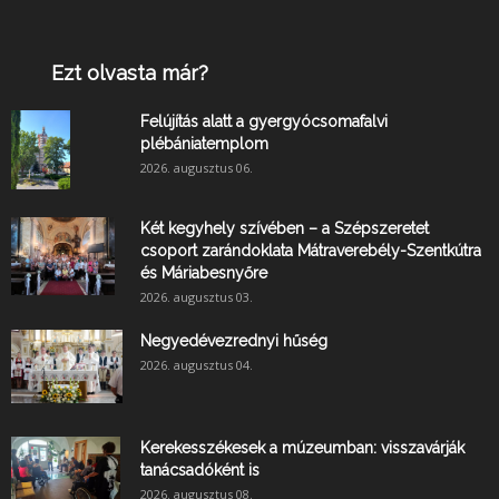
Ezt olvasta már?
Felújítás alatt a gyergyócsomafalvi
plébániatemplom
2026. augusztus 06.
Két kegyhely szívében – a Szépszeretet
csoport zarándoklata Mátraverebély-Szentkútra
és Máriabesnyőre
2026. augusztus 03.
Negyedévezrednyi hűség
2026. augusztus 04.
Kerekesszékesek a múzeumban: visszavárják
tanácsadóként is
2026. augusztus 08.