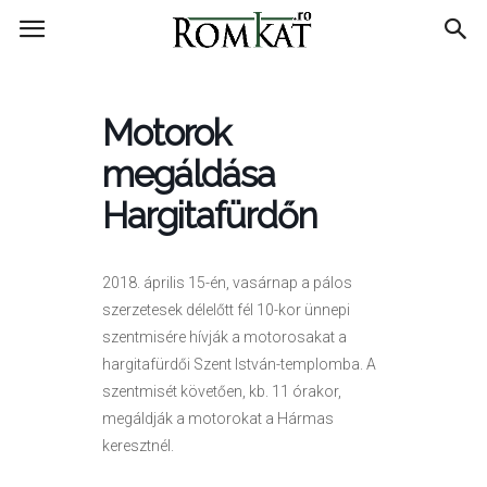
RomKat.ro
Motorok
megáldása
Hargitafürdőn
2018. április 15-én, vasárnap a pálos
szerzetesek délelőtt fél 10-kor ünnepi
szentmisére hívják a motorosakat a
hargitafürdői Szent István-templomba. A
szentmisét követően, kb. 11 órakor,
megáldják a motorokat a Hármas
keresztnél.