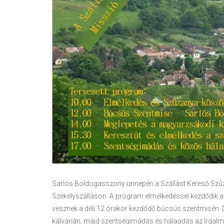
Sarlós Boldogasszony ünnepén a Szállást Kereső Szűzany
Székelyszálláson. A program elmélkedéssel kezdődik 
vesznek a déli 12 órakor kezdődő búcsús szentmisén. Dél
kálvárián, majd szentségimádás és hálaadás az Irgal