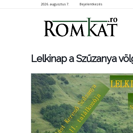
2026. augusztus 7.
Bejelentkezés
RomKa
Lelkinap a Szűzanya vö