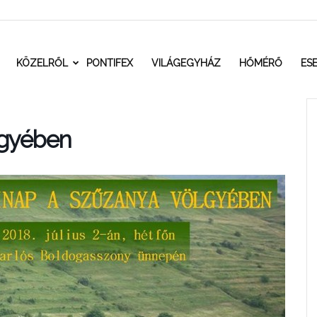
t.ro
KÖZELRŐL
PONTIFEX
VILÁGEGYHÁZ
HŐMÉRŐ
ES
lgyében