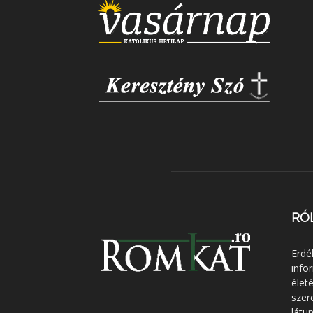
RÓ
Erdé
info
élet
szer
látun