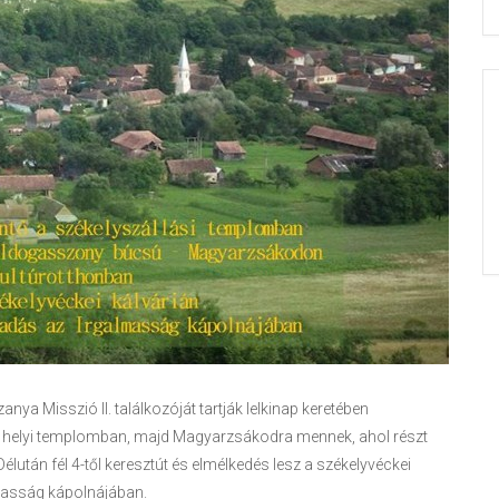
a Misszió II. találkozóját tartják lelkinap keretében
a helyi templomban, majd Magyarzsákodra mennek, ahol részt
után fél 4-től keresztút és elmélkedés lesz a székelyvéckei
masság kápolnájában.