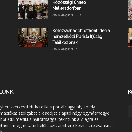
Közösségi ünnep
Mallersdorfban
2026. augusztus 03.
Kolozsvár adott otthont idén a
nemzetközi Piarista Ifjúsági
Találkozónak
2026. augusztus 04.
LUNK
K
lyben szerkesztett katolikus portál vagyunk, amely
rmációkat szolgáltat a kiadóját alapító négy egyházmegye
éből. Ökumenikus nyitottsággal tekintünk a világra és
etnénk megmutatni belőle azt, amit értékesnek, relevánsnak
k.