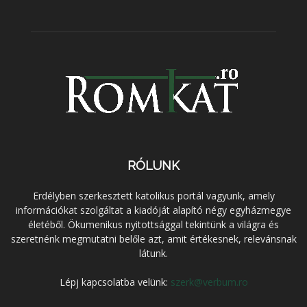
RÓLUNK
Erdélyben szerkesztett katolikus portál vagyunk, amely
információkat szolgáltat a kiadóját alapító négy egyházmegye
életéből. Ökumenikus nyitottsággal tekintünk a világra és
szeretnénk megmutatni belőle azt, amit értékesnek, relevánsnak
látunk.
Lépj kapcsolatba velünk:
szerk@verbum.ro