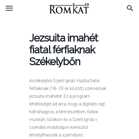
RomKat.ro
Jezsuita imahét
fiatal férfiaknak
Székelybőn
Aszékelybői Szent Ignác Házba fiatal
férfiaknak (18–33 év között) szerveznek
jezsuita imahetet. Ez a program
lehetőséget ad arra, hogy a digitális zajt
hátrahagyva, a természetben, fizikai
munkán, túrákon és a Szent Ignác-i
csendes imádságon keresztül
elmélyíthessék a személyes