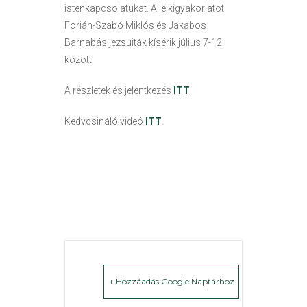
istenkapcsolatukat. A lelkigyakorlatot
Forián-Szabó Miklós és Jakabos
Barnabás jezsuiták kísérik július 7-12.
között.
A részletek és jelentkezés
ITT
.
Kedvcsináló videó
ITT
.
+ Hozzáadás Google Naptárhoz