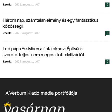
Szerk.
-
2026. augusztus 07.
0
Három nap, számtalan élmény és egy fantasztikus
közösség!
Szerk.
-
2026. augusztus 07.
0
Leó pápa Assisiben a fiatalokhoz: Építsünk
szeretetteljes, nem megosztott civilizációt
Szerk.
-
2026. augusztus 07.
0
A Verbum Kiadó média portfóliója