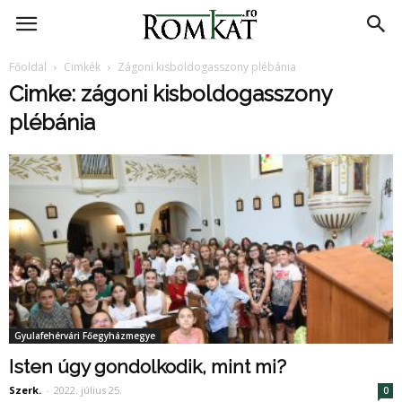
RomKat.ro
Főoldal
Cimkék
Zágoni kisboldogasszony plébánia
Cimke: zágoni kisboldogasszony
plébánia
Gyulafehérvári Főegyházmegye
Isten úgy gondolkodik, mint mi?
Szerk.
-
2022. július 25.
0