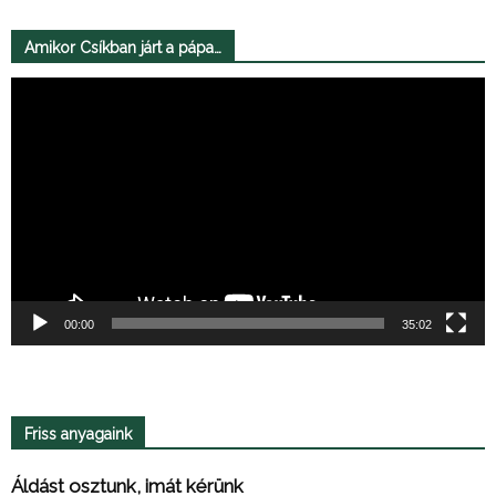
Amikor Csíkban járt a pápa…
Videólejátszó
00:00
35:02
Friss anyagaink
Áldást osztunk, imát kérünk