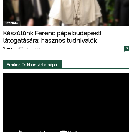
Kitekintő
Készülünk Ferenc pápa budapesti
látogatására: hasznos tudnivalók
Szerk.
-
2023. április 27.
0
Amikor Csíkban járt a pápa…
Videólejátszó