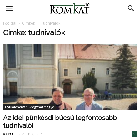
RomKat.ro
Főoldal
Cimkék
Tudnivalók
Cimke: tudnivalók
Gyulafehérvári Főegyházmegye
Az idei pünkösdi búcsú legfontosabb
tudnivalói
Szerk.
-
2024. május 14.
0