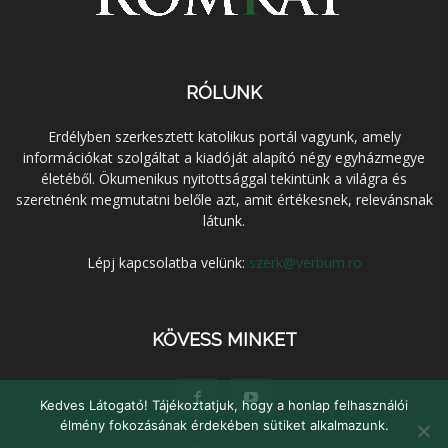
RÓLUNK
Erdélyben szerkesztett katolikus portál vagyunk, amely
információkat szolgáltat a kiadóját alapító négy egyházmegye
életéből. Ökumenikus nyitottsággal tekintünk a világra és
szeretnénk megmutatni belőle azt, amit értékesnek, relevánsnak
látunk.
Lépj kapcsolatba velünk:
szerk@verbum.ro
KÖVESS MINKET
Kedves Látogató! Tájékoztatjuk, hogy a honlap felhasználói
élmény fokozásának érdekében sütiket alkalmazunk.