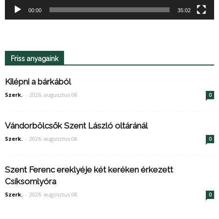
00:00
35:02
Friss anyagaink
Kilépni a bárkából
Szerk.
-
2026. augusztus 08.
0
Vándorbölcsők Szent László oltáránál
Szerk.
-
2026. augusztus 08.
0
Szent Ferenc ereklyéje két keréken érkezett
Csíksomlyóra
Szerk.
-
2026. augusztus 08.
0