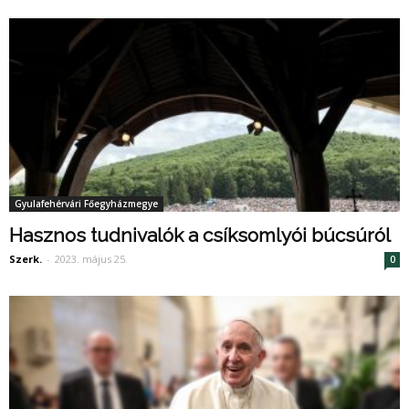
Gyulafehérvári Főegyházmegye
Hasznos tudnivalók a csíksomlyói búcsúról
Szerk.
-
2023. május 25.
0