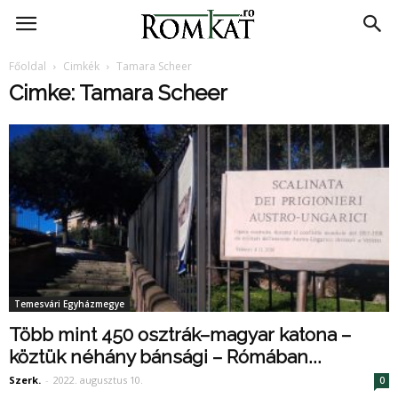
RomKat.ro
Főoldal
Cimkék
Tamara Scheer
Cimke: Tamara Scheer
Temesvári Egyházmegye
Több mint 450 osztrák–magyar katona –
köztük néhány bánsági – Rómában...
Szerk.
-
2022. augusztus 10.
0