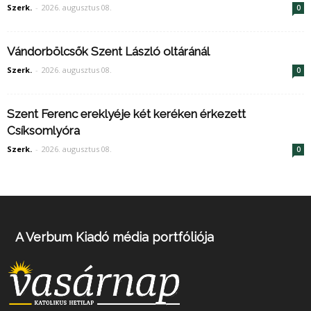
Szerk.
-
2026. augusztus 08.
0
Vándorbölcsők Szent László oltáránál
Szerk.
-
2026. augusztus 08.
0
Szent Ferenc ereklyéje két keréken érkezett
Csíksomlyóra
Szerk.
-
2026. augusztus 08.
0
A Verbum Kiadó média portfóliója