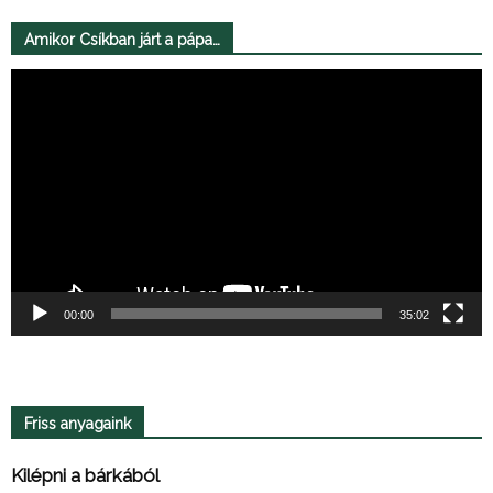
Amikor Csíkban járt a pápa…
Videólejátszó
00:00
35:02
Friss anyagaink
Kilépni a bárkából