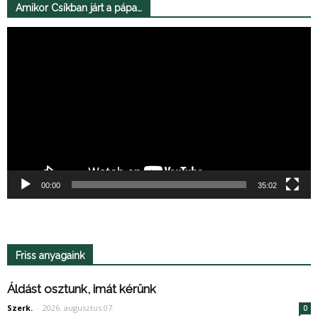
Amikor Csíkban járt a pápa…
Videólejátszó
00:00
35:02
Friss anyagaink
Áldást osztunk, imát kérünk
Szerk.
-
2026. augusztus 07.
0