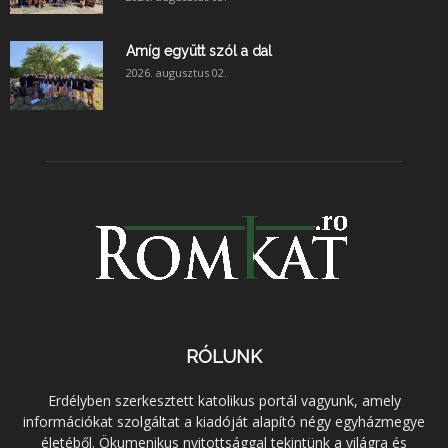
Amíg együtt szól a dal
2026. augusztus 02.
RÓLUNK
Erdélyben szerkesztett katolikus portál vagyunk, amely
információkat szolgáltat a kiadóját alapító négy egyházmegye
életéből. Ökumenikus nyitottsággal tekintünk a világra és