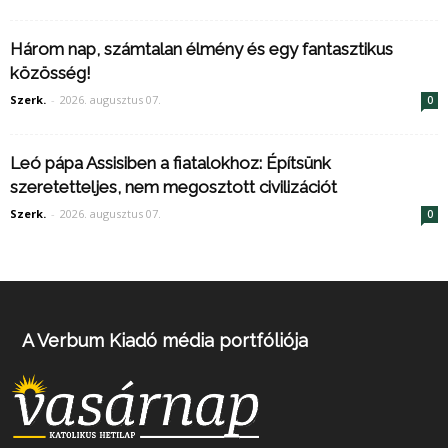
Három nap, számtalan élmény és egy fantasztikus
közösség!
Szerk.
-
2026. augusztus 07.
0
Leó pápa Assisiben a fiatalokhoz: Építsünk
szeretetteljes, nem megosztott civilizációt
Szerk.
-
2026. augusztus 07.
0
A Verbum Kiadó média portfóliója