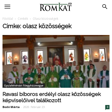
RomKat.ro
Főoldal
Cimkék
Olasz közösségek
Cimke: olasz közösségek
Gyulafehérvári Főegyházmegye
Ravasi bíboros erdélyi olasz közösségek
képviselőivel találkozott
Bodó Márta
-
2020. február 23.
0