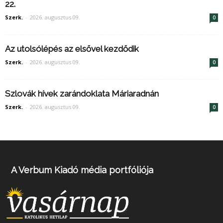
22.
Szerk.
-
2026. augusztus 09.
0
Az utolsólépés az elsővel kezdődik
Szerk.
-
2026. augusztus 09.
0
Szlovák hívek zarándoklata Máriaradnán
Szerk.
-
2026. augusztus 09.
0
A Verbum Kiadó média portfóliója