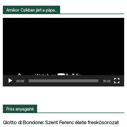
Amikor Csíkban járt a pápa…
Videólejátszó
00:00
35:02
Friss anyagaink
Giotto di Bondone: Szent Ferenc élete freskósorozat