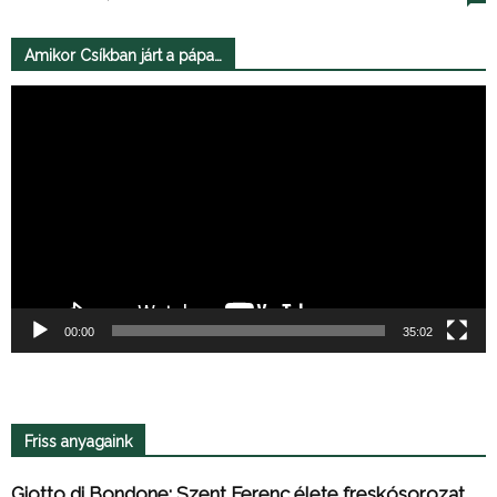
Amikor Csíkban járt a pápa…
Videólejátszó
00:00
35:02
Friss anyagaink
Giotto di Bondone: Szent Ferenc élete freskósorozat