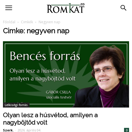
RomKat.ro
Főoldal
Cimkék
Negyven nap
Cimke: negyven nap
Lelkiségi forrás
Olyan lesz a húsvétod, amilyen a
nagyböjtöd volt
Szerk.
-
2026. április 04.
0