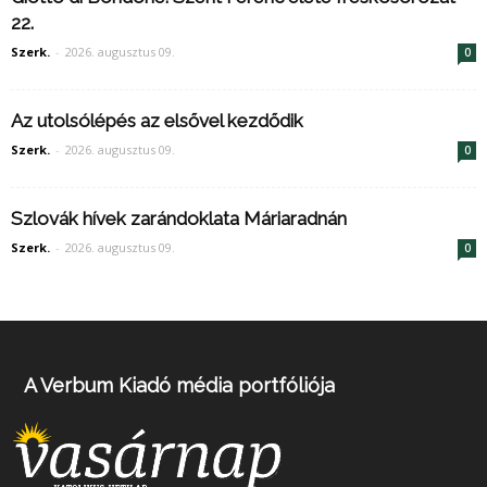
22.
Szerk.
-
2026. augusztus 09.
0
Az utolsólépés az elsővel kezdődik
Szerk.
-
2026. augusztus 09.
0
Szlovák hívek zarándoklata Máriaradnán
Szerk.
-
2026. augusztus 09.
0
A Verbum Kiadó média portfóliója