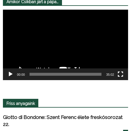
Amikor Csíkban járt a pápa…
Videólejátszó
00:00
35:02
Friss anyagaink
Giotto di Bondone: Szent Ferenc élete freskósorozat
22.