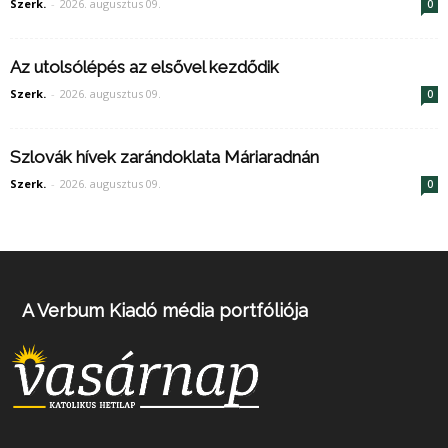
Szerk.
-
2026. augusztus 09.
0
Az utolsólépés az elsővel kezdődik
Szerk.
-
2026. augusztus 09.
0
Szlovák hívek zarándoklata Máriaradnán
Szerk.
-
2026. augusztus 09.
0
A Verbum Kiadó média portfóliója