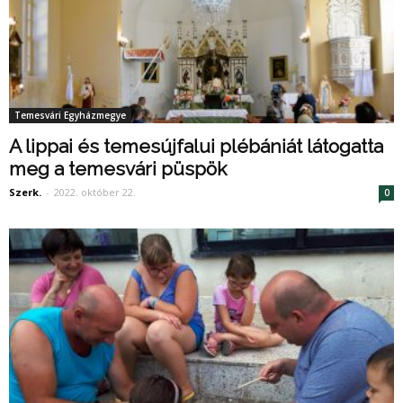
Temesvári Egyházmegye
A lippai és temesújfalui plébániát látogatta
meg a temesvári püspök
Szerk.
-
2022. október 22.
0