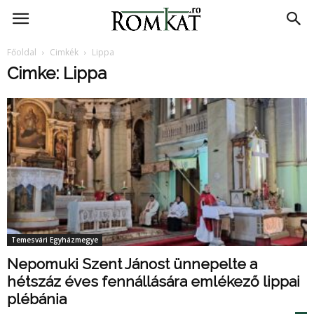
RomKat.ro
Főoldal
Cimkék
Lippa
Cimke: Lippa
Temesvári Egyházmegye
Nepomuki Szent Jánost ünnepelte a
hétszáz éves fennállására emlékező lippai
plébánia