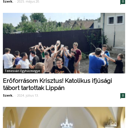
Szerk.
-
2025. május 20.
0
Temesvári Egyházmegye
Erőforrásom Krisztus! Katolikus ifjúsági
tábort tartottak Lippán
Szerk.
-
2024. július 13.
0