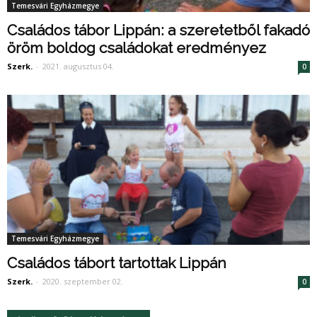
Temesvári Egyházmegye
Családos tábor Lippán: a szeretetből fakadó
öröm boldog családokat eredményez
Szerk.
-
2021. augusztus 04.
0
Temesvári Egyházmegye
Családos tábort tartottak Lippán
Szerk.
-
2020. szeptember 02.
0