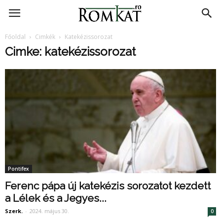
RomKat.ro
Főoldal
Cimkék
Katekézissorozat
Cimke: katekézissorozat
Pontifex
Ferenc pápa új katekézis sorozatot kezdett
a Lélek és a Jegyes...
Szerk.
-
2024. május 30.
0