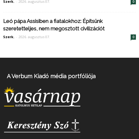
Szerk.
-
2026. augusztus 07.
0
Leó pápa Assisiben a fiatalokhoz: Építsünk
szeretetteljes, nem megosztott civilizációt
Szerk.
-
2026. augusztus 07.
0
A Verbum Kiadó média portfóliója