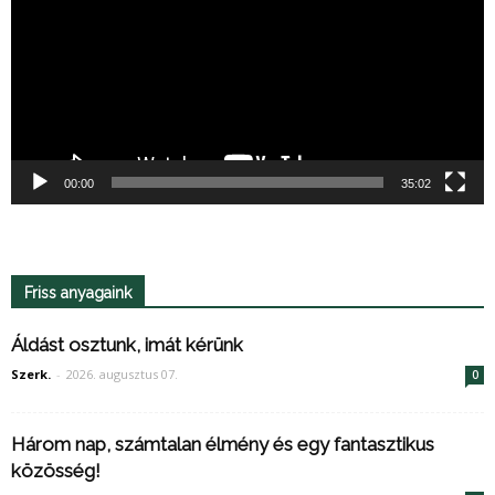
00:00
35:02
Friss anyagaink
Áldást osztunk, imát kérünk
Szerk.
-
2026. augusztus 07.
0
Három nap, számtalan élmény és egy fantasztikus
közösség!