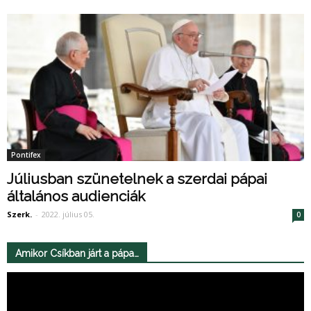
Pontifex
Júliusban szünetelnek a szerdai pápai
általános audienciák
Szerk.
-
2022. július 05.
0
Amikor Csíkban járt a pápa…
Videólejátszó