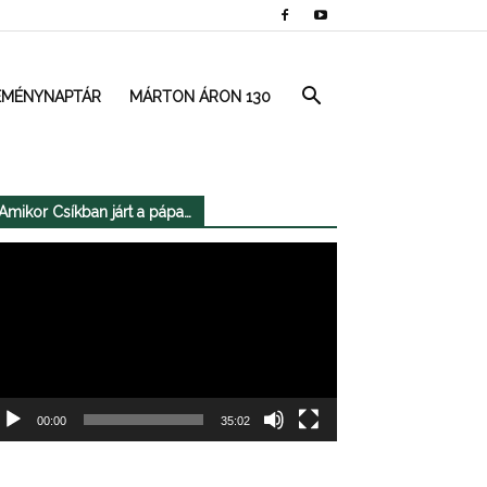
EMÉNYNAPTÁR
MÁRTON ÁRON 130
Amikor Csíkban járt a pápa…
deólejátszó
00:00
35:02