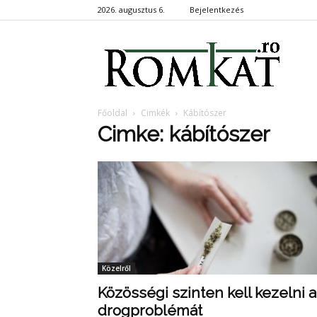
2026. augusztus 6.
Bejelentkezés
RomKa
Főoldal
Cimkék
Kábítószer
Cimke: kábítószer
Közelről
Közösségi szinten kell kezelni a
drogproblémát