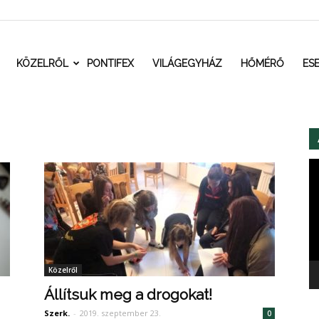
t.ro
KÖZELRŐL
PONTIFEX
VILÁGEGYHÁZ
HŐMÉRŐ
ES
Vi
Közelről
Állítsuk meg a drogokat!
Szerk.
-
2019. szeptember 23.
0