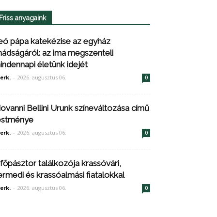
Friss anyagaink
eó pápa katekézise az egyház
mádságáról: az ima megszenteli
indennapi életünk idejét
erk.
-
2026. augusztus 06.
0
iovanni Bellini Urunk színeváltozása című
estménye
erk.
-
2026. augusztus 06.
0
 főpásztor találkozója krassóvári,
ermedi és krassóalmási fiatalokkal
erk.
-
2026. augusztus 06.
0