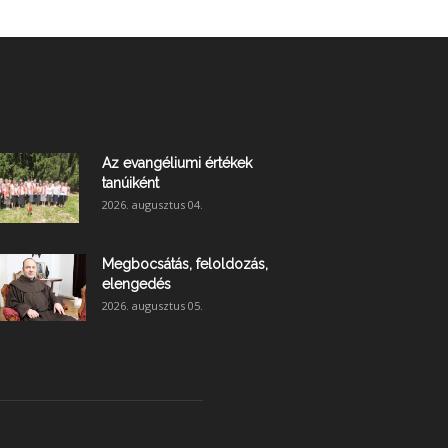
Az evangéliumi értékek
tanúiként
2026. augusztus 04.
Megbocsátás, feloldozás,
elengedés
2026. augusztus 05.