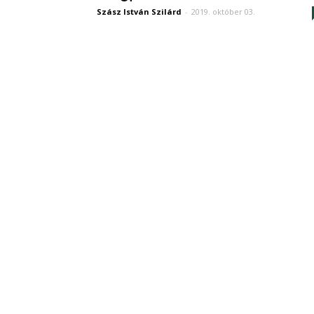
Szász István Szilárd
-
2019. október 03.