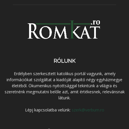
RÓLUNK
Erdélyben szerkesztett katolikus portál vagyunk, amely
információkat szolgáltat a kiadóját alapító négy egyházmegye
életéből. Ökumenikus nyitottsággal tekintünk a világra és
szeretnénk megmutatni belőle azt, amit értékesnek, relevánsnak
látunk.
Lépj kapcsolatba velünk:
szerk@verbum.ro