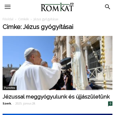
RomKat.ro
Főoldal
Cimkék
Jézus gyógyításai
Cimke: Jézus gyógyításai
Pontifex
Jézussal meggyógyulunk és újjászületünk
Szerk.
-
2025. június 28.
0