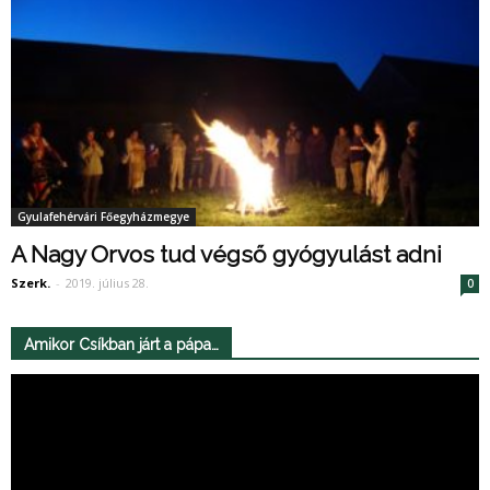
Gyulafehérvári Főegyházmegye
A Nagy Orvos tud végső gyógyulást adni
Szerk.
-
2019. július 28.
0
Amikor Csíkban járt a pápa…
Videólejátszó