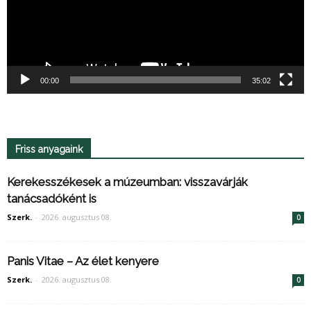
00:00
35:02
Friss anyagaink
Kerekesszékesek a múzeumban: visszavárják
tanácsadóként is
Szerk.
-
2026. augusztus 08.
0
Panis Vitae – Az élet kenyere
Szerk.
-
2026. augusztus 08.
0