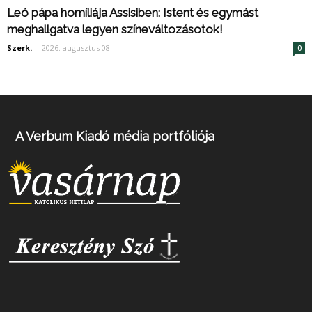
Leó pápa homíliája Assisiben: Istent és egymást
meghallgatva legyen színeváltozásotok!
Szerk.
-
2026. augusztus 08.
0
A Verbum Kiadó média portfóliója