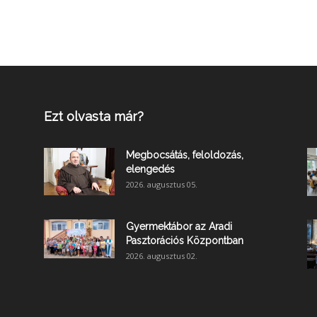
Ezt olvasta már?
Megbocsátás, feloldozás,
elengedés
2026. augusztus 05.
Gyermektábor az Aradi
Pasztorációs Központban
2026. augusztus 02.