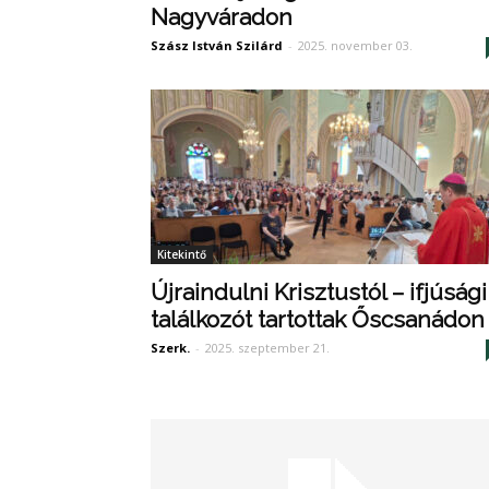
Nagyváradon
Szász István Szilárd
-
2025. november 03.
Kitekintő
Újraindulni Krisztustól – ifjúsági
találkozót tartottak Őscsanádon
Szerk.
-
2025. szeptember 21.