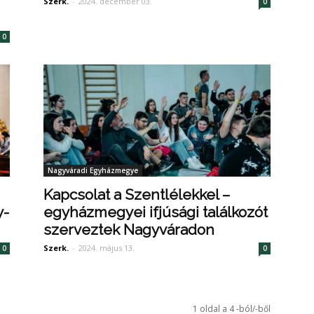
Szerk.
-
2024. december 03.
0
0
Nagyváradi Egyházmegye
Kapcsolat a Szentlélekkel –
y-
egyházmegyei ifjúsági találkozót
szerveztek Nagyváradon
Szerk.
-
2024. május 13.
0
0
1 oldal a 4 -ból/-ből