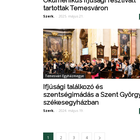
Ökumenikus ifjúsági fesztivált
tartottak Temesváron
Szerk.
-
2025. május 21.
Temesvári Egyházmegye
Ifjúsági találkozó és
szentségimádás a Szent Györg
székesegyházban
Szerk.
-
2024. május 19.
1
2
3
4