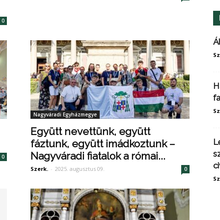
0
Á
Sz
H
f
Sz
Nagyváradi Egyházmegye
Együtt nevettünk, együtt
L
fáztunk, együtt imádkoztunk –
s
Nagyváradi fiatalok a római...
0
ci
Szerk.
-
2025. augusztus 09.
0
Sz