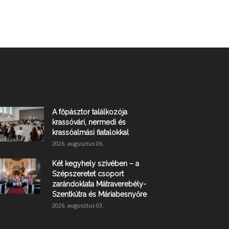
A főpásztor találkozója
krassóvári, nermedi és
krassóalmási fiatalokkal
2026. augusztus 06.
Két kegyhely szívében – a
Szépszeretet csoport
zarándoklata Mátraverebély-
Szentkútra és Máriabesnyőre
2026. augusztus 03.