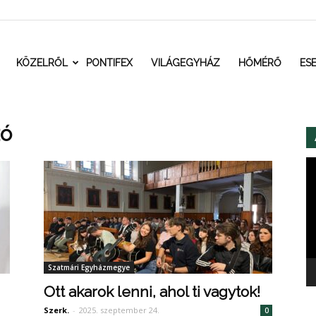
t.ro
KÖZELRŐL
PONTIFEX
VILÁGEGYHÁZ
HŐMÉRŐ
ES
zó
Vi
Szatmári Egyházmegye
Ott akarok lenni, ahol ti vagytok!
Szerk.
-
2025. szeptember 24.
0