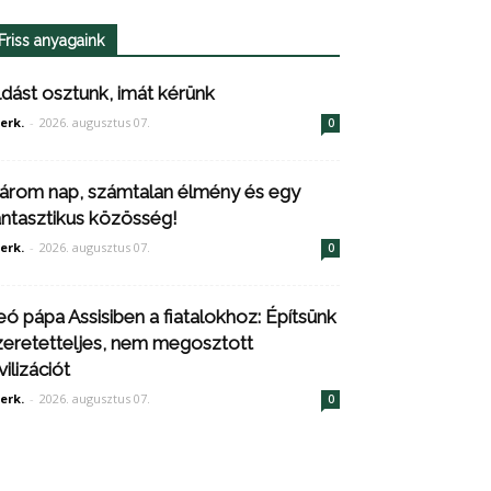
Friss anyagaink
ldást osztunk, imát kérünk
erk.
-
2026. augusztus 07.
0
árom nap, számtalan élmény és egy
antasztikus közösség!
erk.
-
2026. augusztus 07.
0
eó pápa Assisiben a fiatalokhoz: Építsünk
zeretetteljes, nem megosztott
vilizációt
erk.
-
2026. augusztus 07.
0