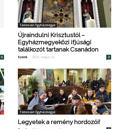
Temesvári Egyházmegye
Újraindulni Krisztustól –
Egyházmegyeközi ifjúsági
találkozót tartanak Csanádon
Szerk.
-
2025. május 25.
0
0
Temesvári Egyházmegye
Legyetek a remény hordozói!