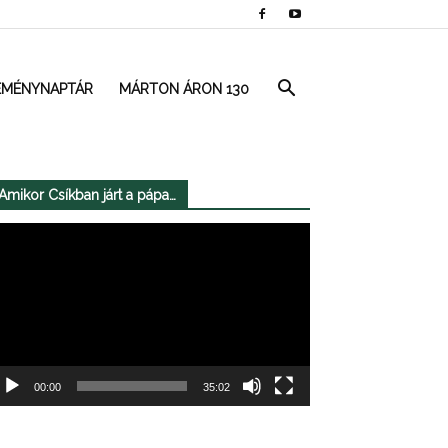
EMÉNYNAPTÁR
MÁRTON ÁRON 130
Amikor Csíkban járt a pápa…
deólejátszó
00:00
35:02