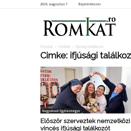
2026. augusztus 7.
Bejelentkezés
RomKa
Főoldal
Cimkék
Ifjúsági találkozó
Cimke: ifjúsági találko
Nagyváradi Egyházmegye
Először szerveztek nemzetközi
vincés ifjúsági találkozót