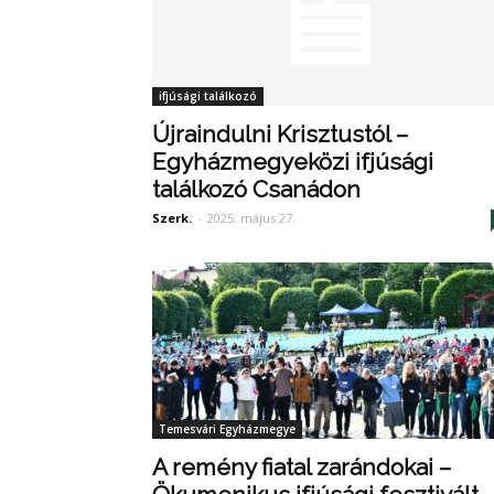
ifjúsági találkozó
Újraindulni Krisztustól –
Egyházmegyeközi ifjúsági
találkozó Csanádon
Szerk.
-
2025. május 27.
Temesvári Egyházmegye
A remény fiatal zarándokai –