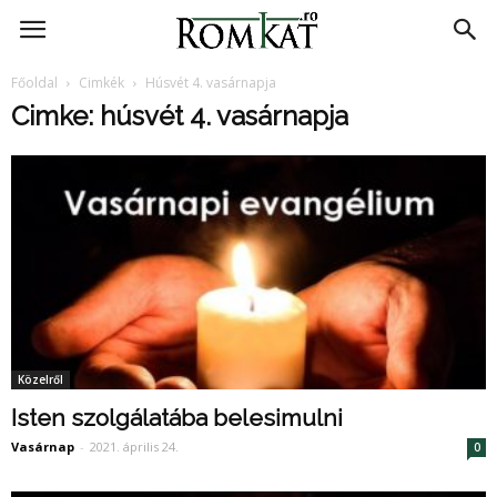
RomKat.ro
Főoldal
Cimkék
Húsvét 4. vasárnapja
Cimke: húsvét 4. vasárnapja
Közelről
Isten szolgálatába belesimulni
Vasárnap
-
2021. április 24.
0