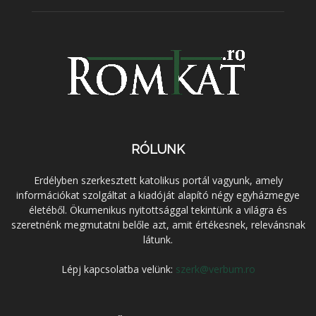
RÓLUNK
Erdélyben szerkesztett katolikus portál vagyunk, amely
információkat szolgáltat a kiadóját alapító négy egyházmegye
életéből. Ökumenikus nyitottsággal tekintünk a világra és
szeretnénk megmutatni belőle azt, amit értékesnek, relevánsnak
látunk.
Lépj kapcsolatba velünk:
szerk@verbum.ro