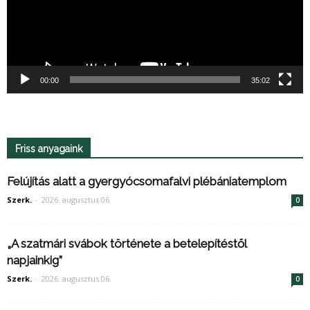
00:00
35:02
Friss anyagaink
Felújítás alatt a gyergyócsomafalvi plébániatemplom
Szerk.
-
2026. augusztus 06.
0
„A szatmári svábok története a betelepítéstől
napjainkig”
Szerk.
-
2026. augusztus 06.
0