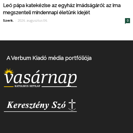
Leó pápa katekézise az egyház imádságáról: az ima
megszenteli mindennapi életünk idejét
Szerk.
-
2026. augusztus 06.
0
A Verbum Kiadó média portfóliója