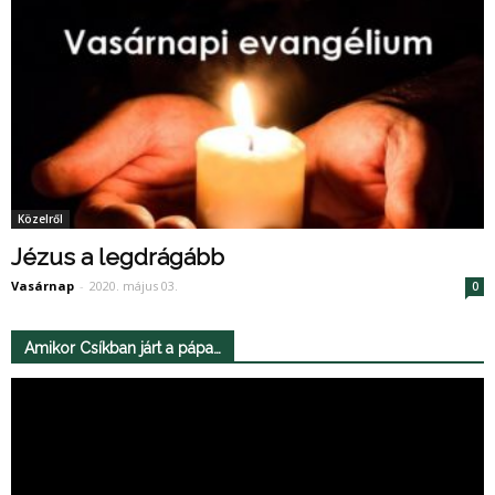
Közelről
Jézus a legdrágább
Vasárnap
-
2020. május 03.
0
Amikor Csíkban járt a pápa…
Videólejátszó