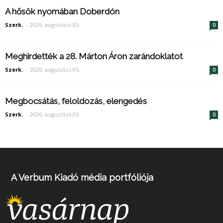
A hősök nyomában Doberdón
Szerk.
-
2026. augusztus 05.
0
Meghirdették a 28. Márton Áron zarándoklatot
Szerk.
-
2026. augusztus 05.
0
Megbocsátás, feloldozás, elengedés
Szerk.
-
2026. augusztus 05.
0
A Verbum Kiadó média portfóliója