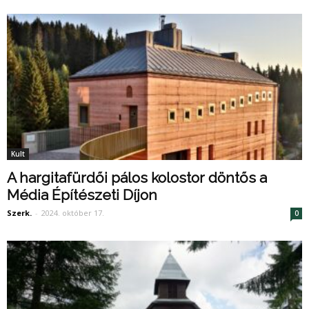
Kult
A hargitafürdői pálos kolostor döntős a
Média Építészeti Díjon
Szerk.
-
2024. október 17.
0