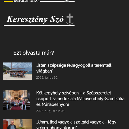
Ezt olvasta már?
„Isten szépsége felragyogott a teremtett
világban”
2026. július 30.
Két kegyhely szívében – a Szépszeretet
csoport zarándoklata Mátraverebély-Szentkútra
és Máriabesnyőre
2026. augusztus 03.
„Uram, tied vagyok, szolgád vagyok – tégy
velem, ahogy akarod”