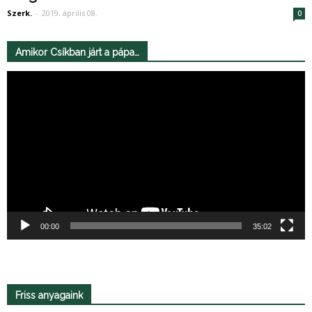
Szerk.
-
2019. április 08.
0
Amikor Csíkban járt a pápa…
Videólejátszó
00:00
35:02
Friss anyagaink