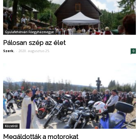
Gyulafehérvári Főegyházmegye
Pálosan szép az élet
Szerk.
-
2020. augusztus 25.
0
Közelről
Megáldották a motorokat