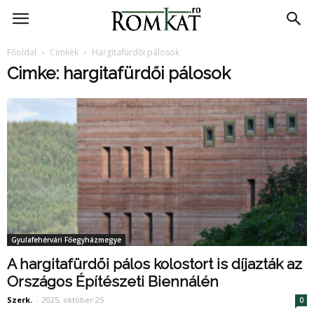
RomKat.ro
Főoldal
Cimkék
Hargitafürdői pálosok
Cimke: hargitafürdői pálosok
Gyulafehérvári Főegyházmegye
A hargitafürdői pálos kolostort is díjazták az
Országos Építészeti Biennálén
Szerk.
-
2025. október 25.
0